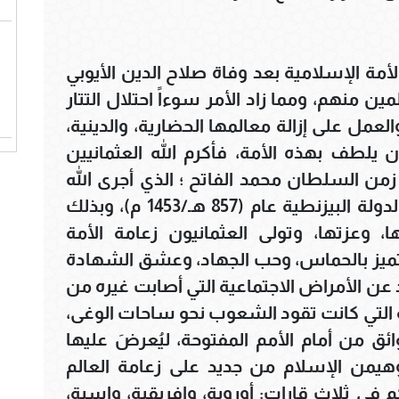
الأمة الإسلامية بعد وفاة صلاح الدين الأيوبي
ين منهم، ومما زاد الأمر سوءاً احتلال التتار
لعمل على إزالة معالمها الحضارية، والدينية،
ن يلطف بهذه الأمة، فأكرم الله العثمانيين
من السلطان محمد الفاتح ؛ الذي أجرى الله
على يديه فتح القسطنطينية عاصمة الدولة البيزنطية عام (857 هـ/1453 م)، وبذلك
، وعزتها، وتولى العثمانيون زعامة الأمة
تميز بالحماس، وحب الجهاد، وعشق الشهادة
عن الأمراض الاجتماعية التي أصابت غيره من
ة التي كانت تقود الشعوب نحو ساحات الوغى،
ق من أمام الأمم المفتوحة، ليُعرضَ عليها
وهيمن الإسلام من جديد على زعامة العالم
م في ثلاث قارات: أوروبة، وإفريقية، واسية،