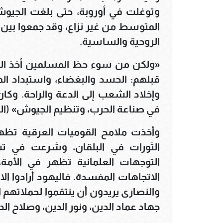
وتوغلت في أوروبة، حتى بلغت الجيوش ا
المتوسط من غير نزاع، وقد جمعوا بين ال
الروحية والساسية.
«ولكن من سوء حظ المسلمين أخذ التر
قبلهم: الحسد والبغضاء، واستبداد ال
وإخلاد الشعب إلى الدعة والراحة. وكان
في صناعة الحرب، وتنظيم الجيوش» (الندوي
وأخذت ملامح القوميات العرقية تظه
الثورات في البلقان، وشرعت في تش
التوجهات العلمانية تظهر في الأمة
الاتجاهات المفسدة. فاليهود أرادوا ا
والنصارى يريدون أن ينتقموا لحملاتهم 
جهاد عماد الدين، ونور الدين، وصلاح الد