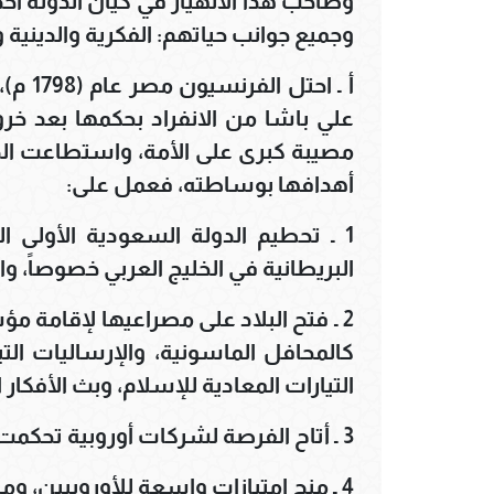
وصاحَبَ هذا الانهيار في كيان الدولة أ
وجميع جوانب حياتهم: الفكرية والدينية
مصيبة كبرى على الأمة، واستطاعت الدو
أهدافها بوساطته، فعمل على:
1 ـ تحطيم الدولة السعودية الأولى 
البريطانية في الخليج العربي خصوصاً، و
2 ـ فتح البلاد على مصراعيها لإقامة
كالمحافل الماسونية، والإرساليات الت
التيارات المعادية للإسلام، وبث الأفكار ا
3 ـ أتاح الفرصة لشركات أوروبية تحكمت في اقتصاد البلاد.
4 ـ منح امتيازات واسعة للأوروبيين، ومنع المسلمين منها.