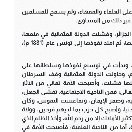
ق على العلماء والفقهاء، ولم يسمح للمسلمين
وغير ذلك من المساوئ.
حتلت فرنسة الجزائر، وفشلت الدولة العثمانية في منعها،
وحاولت فرنسة جعل الجزائر قطعة منها، ثم امتد نفوذها إلى تونس عام (1881 م)،
حتلت بريطانية عدن عام (1839 م)، وبدأت في توسيع نفوذها وسلطانها على
م، وحاولت الدولة العثمانية وقف السرطان
نها فشلت، وأصبحت الأمة تعاني من الاثار
الى؛ فمن الناحيـة الاجتماعية: تفشى الجهل،
امية، وضمر الإيمان، وتقاعست النفوس، وكان
لدنيا، وأصبح كل حزب بما لديهم فرحين، وولاة
ثير الأملاك إلا من رحم الله، وأخذ الظلم الذي
 أما من الناحية العلمية؛ فأصبحت الأمة في