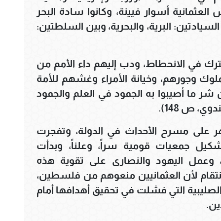
لعثمانية أسوار فيينة، وكانوا سادة البحر
سيادتين: البرية، والبحرية، وبين السلطتين:
ك في الانحطاط، ودب إليهم داء الأمم من
ملوك وجورهم، وخيانة الأمراء وغشهم للأمة
 شر ما أصيبوا به الجمود في العلم والجمود
، ص 148).
ر على مسرح الأحداث في الدولة، وتفجرت
كيل جمعيات قومية سراً، وعلناً، وبدأت
، وعمل اليهود والنصارى على تقوية هذه
لانتقام لأن العثمانيين منعوهم من فلسطين،
الصليبية التي فشلت في تحقيق أهدافها أمام
ين.