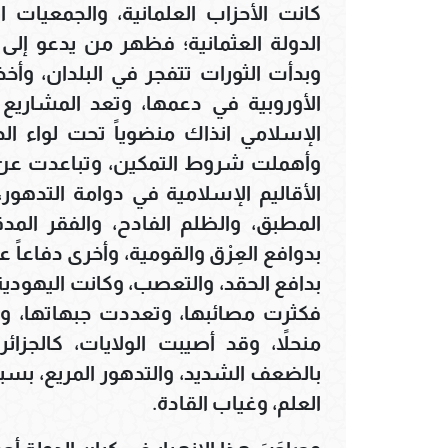
كانت الأحزاب العلمانية، والجمعيات 
الدولة العثمانية؛ فظهر من يدعو إلى ال
وبدأت الثورات تتفجر في البلدان، وأخذ
الأوروبية في دعمها، وتعد المشاريع 
الإسلامي انذاك منضوياً تحت لواء ال
وأهملت شروط التمكين، وتباعدت عن 
الأقاليم الإسلامية في دوامة التدهور،
المطبق، والظلم الفادح، والفقر المد
بدوافع العِرْق والقومية، وأخرى دفاعاً
بدافع الحقد، والتعصب، وكانت اليهودي
فكثرت مصائبها، وتعددت جبهاتها، وأصب
منحلاً، وقد أصيبت الولايات، كالجزائ
بالضعف الشديد، والتدهور المريع، بسب
العلم، وغياب القادة.