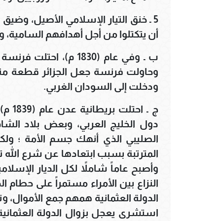
5 ـ خنق التيار الإسلامي الأصيل، وضي
أن يتكتلوا من أجل أهدافهم السامية، 
ب ـ وفي عام (1830 م)، ا
ودخلت إلى السودان الغربي.
ج ـ ا
دول الخليج العربي، وبعض بلاد الشا
الصليبي الذي أنهك جسم الأمة ؛ ولك
المترتبة بسبب ابتعادها عن شرع الله تع
وأصبح عاماً شاملاً لكل الديار الإسل
النزاع بين الأمراء مستمراً على حطام ا
الدولة العثمانية همهم جمع الأموال، وتك
استشرى يعجل بزوال الدولة العثمانية،