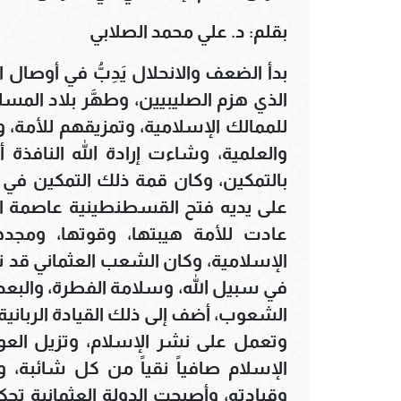
بقلم: د. علي محمد الصلابي
بدأ الضعف والانحلال يَدِبُّ في أوصال 
الذي هزم الصليبيين، وطهَّر بلاد المسلم
للممالك الإسلامية، وتمزيقهم للأمة، وا
والعلمية، وشاءت إرادة الله النافذة أ
بالتمكين، وكان قمة ذلك التمكين في ز
عادت للأمة هيبتها، وقوتها، ومجدها
الإسلامية، وكان الشعب العثماني قد 
في سبيل الله، وسلامة الفطرة، والبعد 
الشعوب، أضف إلى ذلك القيادة الرباني
وتعمل على نشر الإسلام، وتزيل العوائ
الإسلام صافياً نقياً من كل شائبة، 
وقيادته، وأصبحت الدولة العثمانية تحك