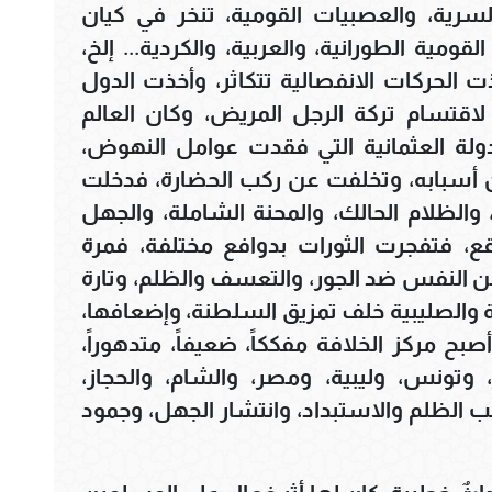
السرية، والعصبيات القومية، تنخر في كيان
قومية الطورانية، والعربية، والكردية... إلخ،
ت الحركات الانفصالية تتكاثر، وأخذت الدول
لاقتسام تركة الرجل المريض، وكان العالم
دولة العثمانية التي فقدت عوامل النهوض،
أسبابه، وتخلفت عن ركب الحضارة، فدخلت
 والظلام الحالك، والمحنة الشاملة، والجهل
قع، فتفجرت الثورات بدوافع مختلفة، فمرة
 عن النفس ضد الجور، والتعسف والظلم، وتارة
ة والصليبية خلف تمزيق السلطنة، وإضعافها،
ح مركز الخلافة مفككاً، ضعيفاً، متدهوراً،
ر، وتونس، وليبية، ومصر، والشام، والحجاز،
ب الظلم والاستبداد، وانتشار الجهل، وجمود