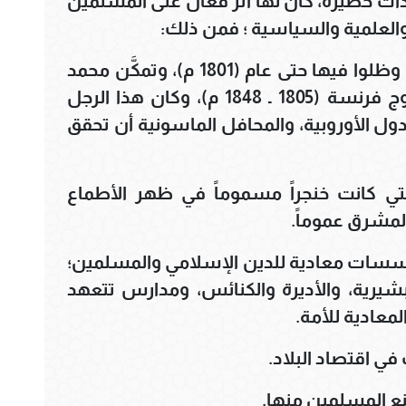
حداثٌ خطيرة، كان لها أثر فعال على المسلمين
 والعلمية والسياسية ؛ فمن ذلك:
أ ـ احتل الفرنسيون مصر عام (1798 م)، وظلوا فيها حتى عام (1801 م)، وتمكَّن محمد
علي باشا من الانفراد بحكمها بعد خروج فرنسة (1805 ـ 1848 م)، وكان هذا الرجل
ل الأوروبية، والمحافل الماسونية أن تحقق
التي كانت خنجراً مسموماً في ظهر الأطماع
المشرق عموماً.
 مؤسسات معادية للدين الإسلامي والمسلمين؛
بشيرية، والأديرة والكنائس، ومدارس تتعهد
لمعادية للأمة.