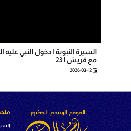
السيرة النبوية | دخول النبي عليه 
مع قريش | 23
2026-03-12
ملحق
السير