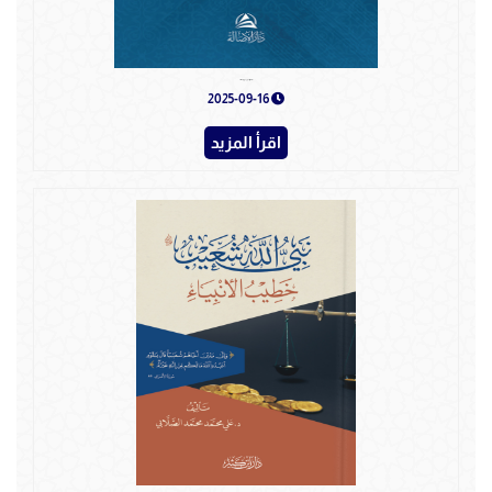
الإيمان بالله عز وجل - دار الأصالة
2025-09-16
اقرأ المزيد