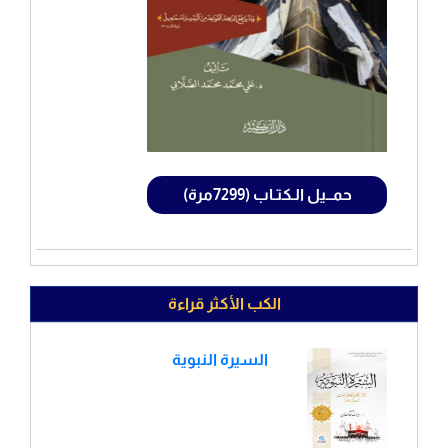
حمــيل الـكتـاب (7299مرة)
الكب الأكثر قراءة
السيرة النبوية