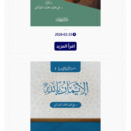
نبيا الله إسحاق ويعقوب (عليهما السلام)
2026-02-23
اقرأ المزيد