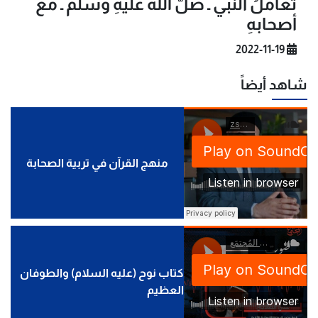
تعاملُ النبي ـ صلَّ الله عليهِ وسلم ـ مع
أصحابهِ
2022-11-19
شاهد أيضاً
منهج القرآن في تربية الصحابة
كتاب نوح (عليه السلام) والطوفان
العظيم