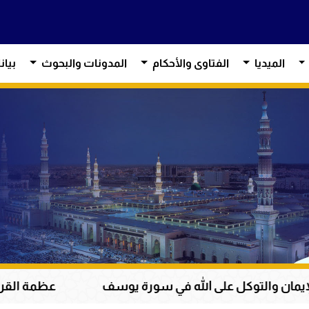
الميديا
الفتاوى والأحكام
المدونات والبحوث
بيان
لى الله في سورة يوسف
عظمة القرآن الكريم في هداي