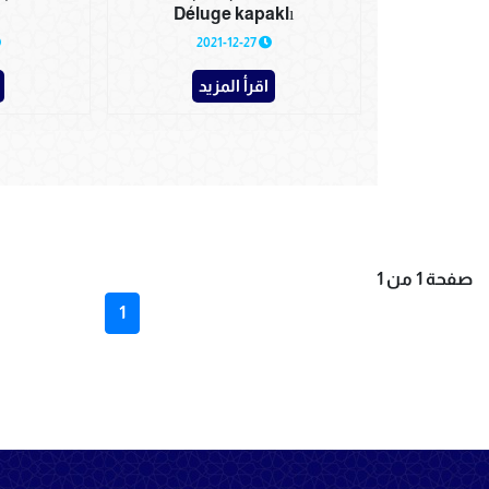
Déluge kapaklı
2021-12-27
اقرأ المزيد
صفحة 1 من 1
1