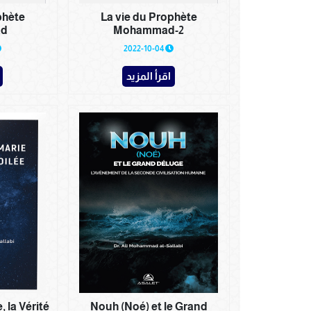
phète
La vie du Prophète
d
Mohammad-2
2022-10-04
اقرأ المزيد
, la Vérité
Nouh (Noé) et le Grand