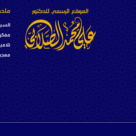
ملحق
السير
مفكر
تلامي
معجبي