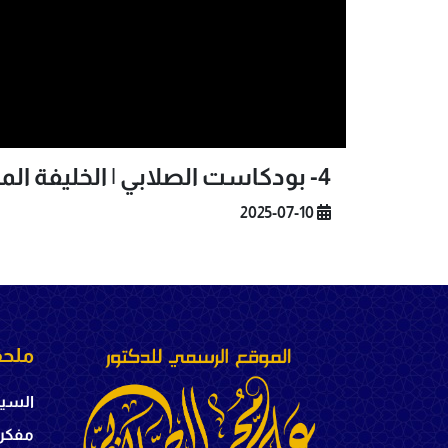
4- بودكاست الصلابي | الخليفة المظلوم عثمان
2025-07-10
ملحق
السير
مفكر