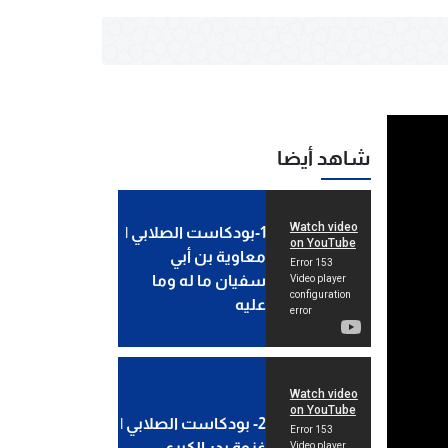
شاهد أيضا
1-بودكاست الصلابي |
معاوية بن أبي
سفيان ما له وما
عليه
2- بودكاست الصلابي |
غزوة بدر الكبرى