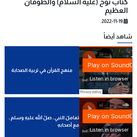
كتاب نوح (عليه السلام) والطوفان
العظيم
2022-11-19
شاهد أيضاً
منهج القرآن في تربية الصحابة
تعاملُ النبي ـ صلَّ الله عليهِ وسلم ـ
مع أصحابهِ