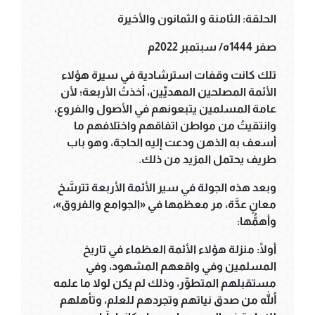
الحلقة: الثامنة و الثمانون والأخيرة
صفر 1444ه/ سبتمبر 2022م
تلك كانت وقفات استرشادية في سيرة هؤلاء
الأئمة المصلحين المهديِّين، أخذتُ الأربعة؛ لأن
عامة المسلمين يتبعونهم في الأصول والفروع،
وانتقيتُ من مواطن اتفاقهم واختلافهم ما
أسعف به الذهن ودعت إليه الحاجة، وهو باب
طريف يحتمل المزيد من ذلك.
وبعد هذه الجولة في سير الأئمة الأربعة تترسَّخ
معانٍ عدَّة، مر معظمها في «الجوامع والفروق»،
وأهمُّها:
أولًا: منزلة هؤلاء الأئمة العظماء في تاريخ
المسلمين وفي واقعهم المشهود، وفي
مستقبلهم المتطوِّر، وذلك لم يكن لولا ما علمه
اللهُ من صدق نياتهم وتجردهم للعلم، وتأهلهم