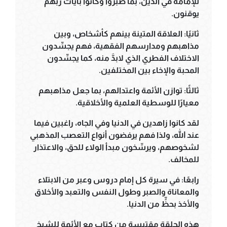
للإمامة في الدين، بما صبروا وكانوا بآيات ربهم
يوقنون.
ثانيًا: العلاقة المتينة بينهم كأشخاص، وبين
مذاهبهم ومدارسهم الفقهية، فهم يجسِّدون
الاختلاف الفطري الذي لابدَّ منه، كما يجسِّدون
المحبة والإخاء بين المختلفين.
ثالثًا: توازن الأئمة واعتدالهم، بما جعل مذاهبهم
معيارًا للوسطية العلمية والأخلاقية.
لقد كانوا زاهدين في الدنيا وفي الجاه، راغبين فيما
عند الله، ولذا فهم يرفضون أنواع التعصب المذهبي
لشخوصهم، ويرسِّخون مبدأ الولاء للحق، والاعتذار
للمخالف.
رابعًا: في سيرة كل إمام دروس وعبر من الابتلاء
والمعاناة والصبر وطول النفس والتعبد والأخلاق
والأخذ بحظٍّ من الدنيا.
هذه الحلقة مقتبسة من كتاب مع الأئمة للشيخ