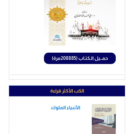
حمــيل الـكتـاب (208885مرة)
الكب الأكثر قراءة
الأنبياء الملوك