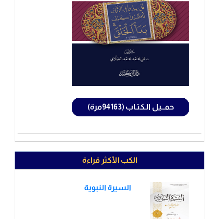
حمــيل الـكتـاب (94163مرة)
الكب الأكثر قراءة
السيرة النبوية