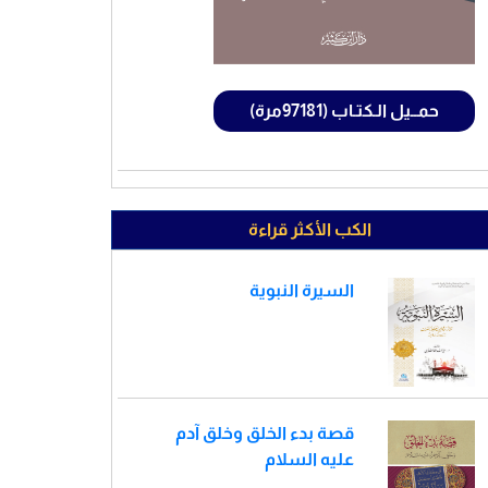
حمــيل الـكتـاب (97181مرة)
الكب الأكثر قراءة
السيرة النبوية
قصة بدء الخلق وخلق آدم
عليه السلام