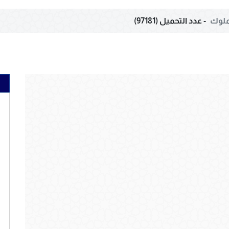
لملوك
- عدد التحميل (97181)