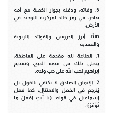
6. وفاته، ودفنه بجوار الكعبة مع أمه
هاجر، في رمز خالد لمركزية التوحيد في
الأرض.
ثالثًا. أبرز الدروس والفوائد التربوية
والعقدية
1. الطاعة لله مقدمة على العاطفة:
يتجلى ذلك في قصة الذبح، وتقديم
إبراهيم لحب الله على حب ولده.
2. الإيمان الصادق لا يكتفي بالقول بل
يُترجم في الفعل والامتثال، كما فعل
إسماعيل في قوله: ﴿يَا أَبَتِ افْعَلْ مَا
تُؤْمَرُ﴾.