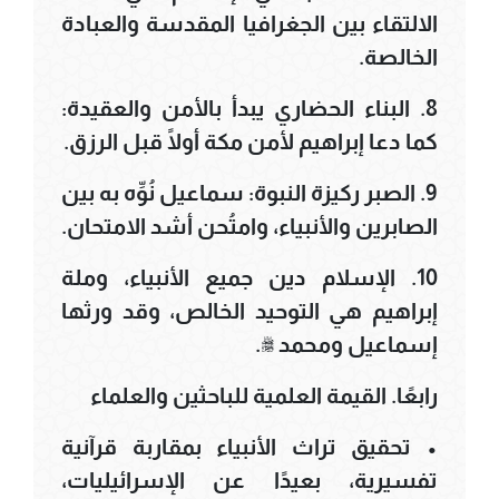
الالتقاء بين الجغرافيا المقدسة والعبادة
الخالصة.
8. البناء الحضاري يبدأ بالأمن والعقيدة:
كما دعا إبراهيم لأمن مكة أولًا قبل الرزق.
9. الصبر ركيزة النبوة: سماعيل نُوِّه به بين
الصابرين والأنبياء، وامتُحن أشد الامتحان.
10. الإسلام دين جميع الأنبياء، وملة
إبراهيم هي التوحيد الخالص، وقد ورثها
إسماعيل ومحمد ﷺ.
رابعًا. القيمة العلمية للباحثين والعلماء
• تحقيق تراث الأنبياء بمقاربة قرآنية
تفسيرية، بعيدًا عن الإسرائيليات،