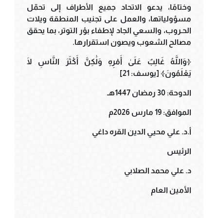
وختامًا، يدعو الاتحاد جميع الأطراف إلى تحمّل
مسؤولياتها، والعمل على تجنيب المنطقة ويلات
الحـروب، والسعي الجاد لإطفاء بؤر التوتر، بما يحقق
مصالح الشعوب ويصون استقرارها.
﴿وَاللَّهُ غَالِبٌ عَلَىٰ أَمْرِهِ وَلَٰكِنَّ أَكْثَرَ النَّاسِ لَا
يَعْلَمُونَ﴾ [يوسف: 21]
الدوحة: 30 رمضان 1447هـ
الموافق: 19 مارس 2026م
أ.د. علي محيي الدين القره داغي
الرئيس
د. علي محمد الصلابي
الأمين العام