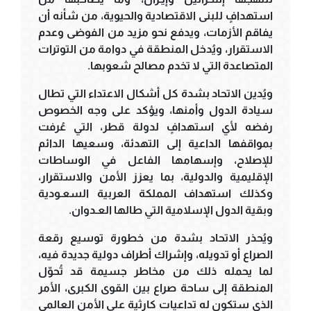
استهدافٍ للبنى الاقتصادية والحيوية، من شأنه أن
يفاقم الأزمات، ويدفع نحو مزيد من الفوضى وعدم
الاستقرار، ويُدخل المنطقة في دوامة من التوترات
المتصاعدة التي لا تخدم مصالح شعوبها.
ويُدين الاتحاد بشدة كل أشكال الاعتداء التي تطال
سيادة الدول وأمنها، ويؤكد على وجه الخصوص
رفضه لأي استهدافٍ لدولة قطر، التي عُرفت
بمواقفها الداعية إلى التهدئة، وسعيها الدائم
للإصلاح، وإسهامها الفاعل في الوساطات
الإقليمية والدولية، بما يعزز الأمن والاستقرار،
وكذلك استهداف المملكة العربية السعـودية
وبقية الدول الإسلامية التي طالها العـدوان.
ويُحذر الاتحاد بشدة من خطورة توسيع رقعة
الصراع أو تدويله، وإشراك أطراف دولية جديدة فيه،
لما يحمله ذلك من مخاطر جسيمة قد تُحوّل
المنطقة إلى ساحة صراع بين القوى الكبرى، الأمر
الذي ستكون له تداعيات كارثية على الأمن العالمي