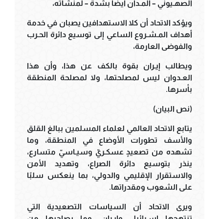
الصهـيوني – المـدان أيضًا بشدة – لمنشآته،
ويؤكد الاتحاد أن كلا الاستهدافين يصبان في خدمة
أهداف المـشـروع الساعي إلى توسيع دائرة الحـرب
والفوضى العارمة،
ويطالب إيـران بقوة بالكف عن هذا، وأن هذا
العـدوان ليس لمصلحتها، ولا لمصلحة المنطقة
بأسرها.
(نص البيان)
يتابع الاتحاد العالمي لعلماء المسلمين ببالغ القلق
والأسف تطورات الأوضاع في المنطقة، وما
تشهده من تصعيدٍ عسكـريّ وسيـاسيّ متسارع،
ينذر بتوسيع دائرة الصراع، وتهديد الأمن
والاستقرار الإقليمي والدولي، بما ينعكس سلبًا
على الشعوب ومقدراتها.
ويرى الاتحاد أن السياسات التصعيدية التي
تنتهجها إسـرائيل وإيـران، وما يصاحبها من