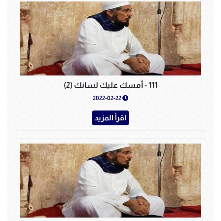
111 - أمسك عليك لسانك (2)
2022-02-22
اقرأ المزيد