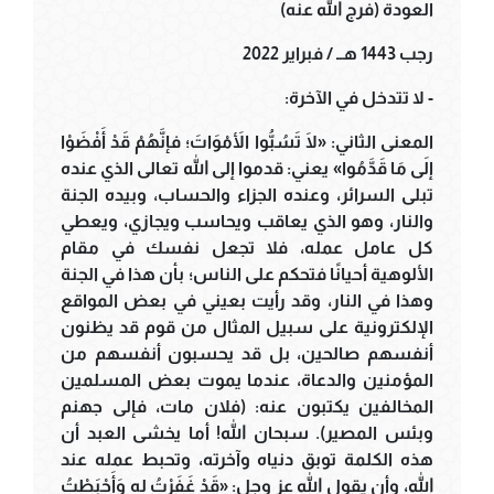
العودة (فرج الله عنه)
رجب 1443 هــ / فبراير 2022
- لا تتدخل في الآخرة:
المعنى الثاني: «لَا تَسُبُّوا الأَمْوَاتَ؛ فإنَّهُمْ قَدْ أَفْضَوْا
إلَى مَا قَدَّمُوا» يعني: قدموا إلى الله تعالى الذي عنده
تبلى السرائر، وعنده الجزاء والحساب، وبيده الجنة
والنار، وهو الذي يعاقب ويحاسب ويجازي، ويعطي
كل عامل عمله، فلا تجعل نفسك في مقام
الألوهية أحيانًا فتحكم على الناس؛ بأن هذا في الجنة
وهذا في النار، وقد رأيت بعيني في بعض المواقع
الإلكترونية على سبيل المثال من قوم قد يظنون
أنفسهم صالحين، بل قد يحسبون أنفسهم من
المؤمنين والدعاة، عندما يموت بعض المسلمين
المخالفين يكتبون عنه: (فلان مات، فإلى جهنم
وبئس المصير). سبحان الله! أما يخشى العبد أن
هذه الكلمة توبق دنياه وآخرته، وتحبط عمله عند
الله، وأن يقول الله عز وجل: «قَدْ غَفَرْتُ له وَأَحْبَطْتُ