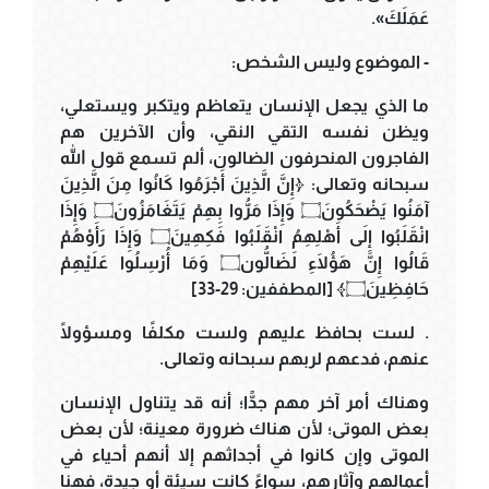
عَمَلَكَ».
- الموضوع وليس الشخص:
ما الذي يجعل الإنسان يتعاظم ويتكبر ويستعلي،
ويظن نفسه التقي النقي، وأن الآخرين هم
الفاجرون المنحرفون الضالون، ألم تسمع قول الله
سبحانه وتعالى: ﴿إِنَّ الَّذِينَ أَجْرَمُوا كَانُوا مِنَ الَّذِينَ
آمَنُوا يَضْحَكُونَ۝ وَإِذَا مَرُّوا بِهِمْ يَتَغَامَزُونَ۝ وَإِذَا
انْقَلَبُوا إِلَى أَهْلِهِمُ انْقَلَبُوا فَكِهِينَ۝ وَإِذَا رَأَوْهُمْ
قَالُوا إِنَّ هَؤُلَاءِ لَضَالُّون۝ وَمَا أُرْسِلُوا عَلَيْهِمْ
حَافِظِينَ۝﴾ [المطففين: 29-33]
. لست بحافظ عليهم ولست مكلفًا ومسؤولًا
عنهم، فدعهم لربهم سبحانه وتعالى.
وهناك أمر آخر مهم جدًّا؛ أنه قد يتناول الإنسان
بعض الموتى؛ لأن هناك ضرورة معينة؛ لأن بعض
الموتى وإن كانوا في أجداثهم إلا أنهم أحياء في
أعمالهم وآثارهم، سواءً كانت سيئة أو جيدة، فهنا