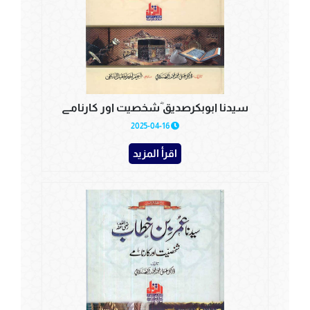
سیدنا ابوبکرصدیق ؓشخصیت اور کارنامے
2025-04-16
اقرأ المزيد