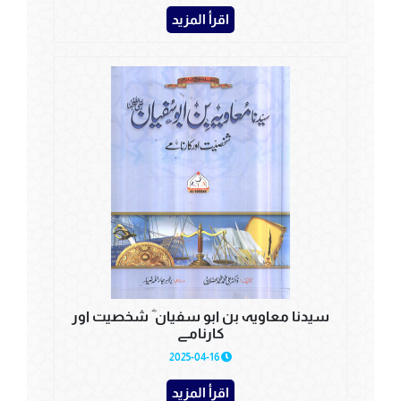
اقرأ المزيد
سیدنا معاویہ بن ابو سفیان ؓ شخصیت اور
کارنامے
2025-04-16
اقرأ المزيد