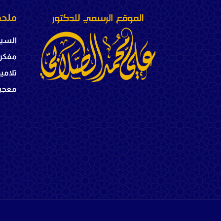
ملحق
السير
مفكر
تلامي
معجبي