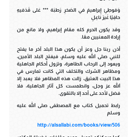
وَمَوطِئِ إِبراهيمَ في الصَخرِ رَطبَة *** عَلى قَدَمَيهِ
حافِيًا غَيرَ ناعِلِ
وقد يكون الحرم كله مقام إبراهيم، ولا مانع من
إرادة المعنيين معًا.
أذن ربنا جل وعز أن يكون هذا البلد آخر ما يفتح
للنبي صلى الله عليه وسلم، فيفتح البلد الأمين،
ويعود إلى الرحاب الطاهرة، وتزول أحكام الجاهلية
ومظاهر الشرك والتخلف التي كانت تمارس في
هذا البيت العتيق، زالت هذه المظاهر فلا يعبد إلا
الله عز وجل، وانطمست كل آثار الجاهلية، فلا
فضل لأحد على أحد إلا بالتقوى.
رابط تحميل كتاب مع المصطفى صلى الله عليه
وسلم
http://alsallabi.com/books/view/506