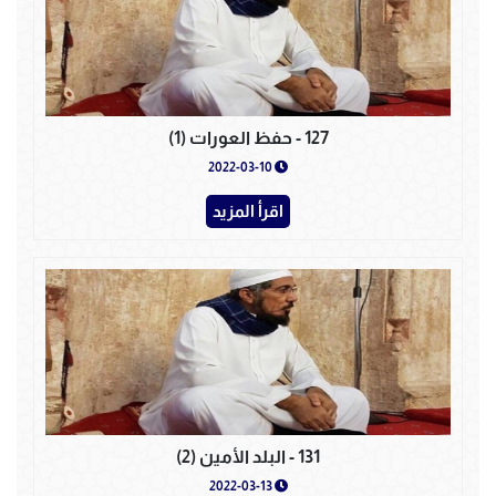
127 - حفظ العورات (1)
2022-03-10
اقرأ المزيد
131 - البلد الأمين (2)
2022-03-13