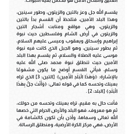
العتيق والمكان الآمن هو محضن بقية النبوات.
يقسم الله جل وعز بالتين والزيتون، وطور سينين،
وهذا البلد الأمين، فتلحظ أن القسم بدأ بالتين
والزيتون، وهي مواقع ومنابت أشجار التين
والزيتون في أرض الشام وفلسطين حيث نبوة
إبراهيم وإسحاق ويعقوب وعيسى عليهم السلام،
ثم بطور سينين، وهو الجبل الذي كانت فيه نبوة
موسى عليه الصلاة والسلام، ثم يقسم بهذا البلد
الأمين حيث تنطلق نبوة محمد صلى الله عليه
وسلم، فيأتي القسم أوضح ما يكون مشفوعًا
بالإشارة: ﴿وَهَذَا الْبَلَدِ الْأَمِينِ﴾ [التين: 3] الذي تراه
بعينك وتحسه كما في قوله تعالى: ﴿وَأَنْتَ حِلٌّ بِهَذَا
الْبَلَدِ﴾ [البلد: 2] .
فأنت حال به مقيم، تراه بعينك وتحسه من حولك،
ثم هو معروف، فهو البلد والأرض الحرام التي خصها
الله تعالى وسماها، وأذن بأن تكون كالشامة في
الأرض، فهي مركز الكرة الأرضية، ومنطلق الرسالة.