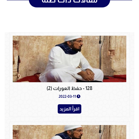
128 - حفظ العورات (2)
2022-03-11
اقرأ المزيد