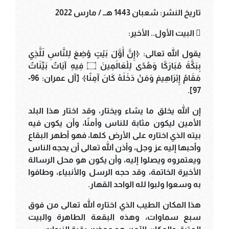
تاريخ النشر: شعبان 1443 هــ / مارس 2022
 البيت الأول.. الأخير:
يقول الله تعالى: ﴿إِنَّ أَوَّلَ بَيْتٍ وُضِعَ لِلنَّاسِ لَلَّذِي
بِبَكَّةَ مُبَارَكًا وَهُدًى لِلْعَالَمِينَ ۝ فِيهِ آيَاتٌ بَيِّنَاتٌ
مَقَامُ إِبْرَاهِيمَ وَمَنْ دَخَلَهُ كَانَ آمِنًا﴾ [آل عمران: 96-
97].
إن الله يخلق ما يشاء ويختار، وقد اختار هذا البلد
الأمين ليكون مثابة للناس وأمنًا، وأن يكون فيه
بيته الذي اختاره على الأرض كلها، فهو أطهر البقاع
وأحبها إليه عز وجل، وأذن الله تعالى أن يحجه الناس
ويعتمروه ويصلوا إليه، وأن يكون هو محل الرسالة
الأخيرة الخاتمة، وقد حجه الرسل والأنبياء، وطافوا
به وسعوا ولبوا لله الواحد القهار.
هذا المكان الطيب الذي اختاره الله تعالى من فوق
سبع سماوات، وهذه البقعة الطاهرة والبيت