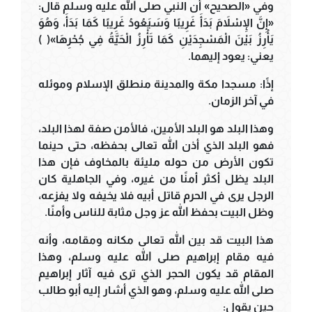
وفي «الصحيح» أن النبي صلى الله عليه وسلم قال:
«إِنَّ الإِسْلاَمَ بَدَأَ غَرِيبًا وَسَيَعُودُ غَرِيبًا كَمَا بَدَأَ، وَهُوَ
يَأْرِزُ بَيْنَ الْمَسْجِدَيْنِ كَمَا تَأْرِزُ الْحَيَّةُ فِي جُحْرِهَا»( )
يعني: يعود إليهما.
إذًا: مسجدا مكة والمدينة منطلق الإسلام وموئله
في آخر الزمان.
وهذا البلد هو البلد الأمين، فالأمن صفة لهذا البلد،
فهو البلد الذي أذن الله تعالى بحفظه، حتى حينما
تكون الأرض من حوله مليئة بالمخاوف فإن هذا
البلد يظل أكثر أمنًا من غيره، وفي الجاهلية كان
الرجل يرى في الحرم قاتل أبيه فلا يخيفه ولا يفزعه،
وظل البيت بحفظ الله عز وجل مثابة للناس وأمنًا.
هذا البيت قد بين الله تعالى مكانه ومقامه، وأنه
فيه مقام إبراهيم صلى الله عليه وسلم، وهذا
المقام قد يكون الحجر الذي ترى فيه آثار إبراهيم
صلى الله عليه وسلم، وهو الذي أشار إليه أبو طالب
حين يقول: