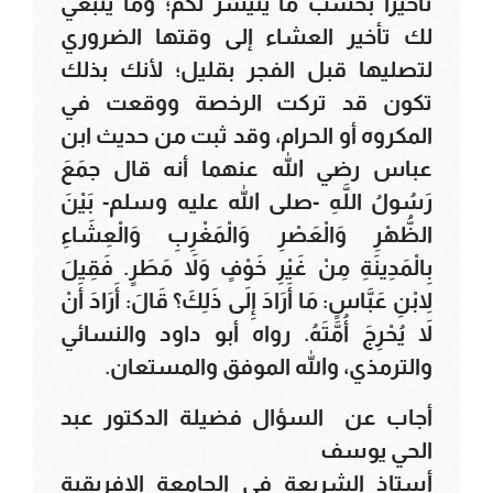
تأخيراً بحسب ما يتيسر لكم؛ وما ينبغي
لك تأخير العشاء إلى وقتها الضروري
لتصليها قبل الفجر بقليل؛ لأنك بذلك
تكون قد تركت الرخصة ووقعت في
المكروه أو الحرام، وقد ثبت من حديث ابن
عباس رضي الله عنهما أنه قال جمَعَ
رَسُولُ اللَّهِ -صلى الله عليه وسلم- بَيْنَ
الظُّهْرِ وَالْعَصْرِ وَالْمَغْرِبِ وَالْعِشَاءِ
بِالْمَدِينَةِ مِنْ غَيْرِ خَوْفٍ وَلاَ مَطَرٍ. فَقِيلَ
لاِبْنِ عَبَّاسٍ: مَا أَرَادَ إِلَى ذَلِكَ؟ قَالَ: أَرَادَ أَنْ
لاَ يُحْرِجَ أُمَّتَهُ. رواه أبو داود والنسائي
والترمذي، والله الموفق والمستعان.
أجاب عن السؤال فضيلة الدكتور عبد
الحي يوسف
أستاذ الشريعة في الجامعة الإفريقية