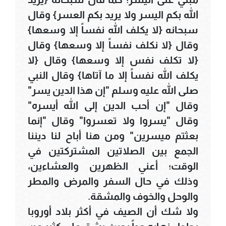
الله بكم اليسر ولا يريد بكم العسر} وقال
سبحانه {لا يكلف الله نفساً إلا وسعها}
وقال {لا نكلف نفساً إلا وسعها} وقال
{لا تكلف نفس إلا وسعها} وقال {لا
يكلف الله نفساً إلا ما آتاها} وقال النبي
صلى الله عليه وسلم "إن هذا الدين يسر"
وقال "إن أحب الدين إلى الله أيسره"
وقال "يسروا ولا تعسروا" وقال "إنما
بعثتم ميسرين" ومن هنا أباح لنا ديننا
الجمع بين الصلاتين المشتركتين في
الوقت؛ أعني الظهرين والعشاءين،
وذلك في حال السفر والمرض والمطر
والوحل والخوف والمشقة.
ولا شك أن الصيف في أكثر بلاد أوروبا