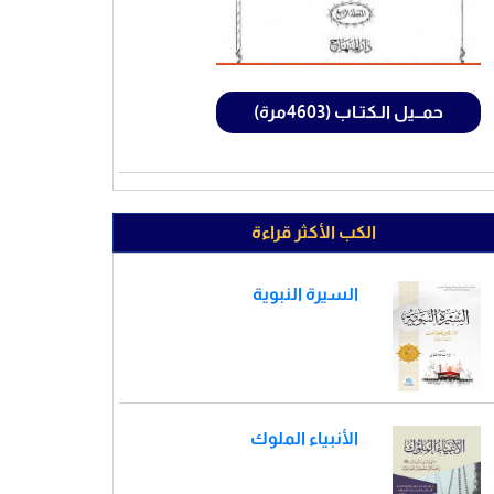
حمــيل الـكتـاب (4603مرة)
الكب الأكثر قراءة
السيرة النبوية
الأنبياء الملوك