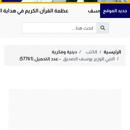
ة يوسف
عظمة القرآن الكريم في هداية القلوب وإصلا
جديد الموقع
الرئيسية
الكتب
دينية وفكرية
النبي الوزير يوسف الصديق
- عدد التحميل (57761)