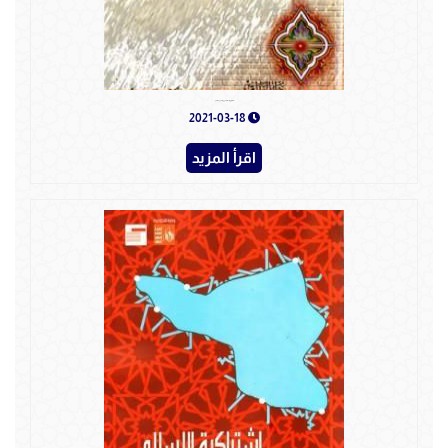
الإستشراق والمستشرقون ما لهم وما علیهم
2021-03-18
اقرأ المزيد