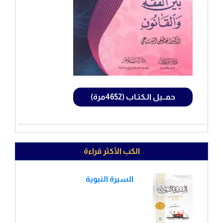
حمــيل الـكتـاب (4652مرة)
الكب الأكثر قراءة
السيرة النبوية