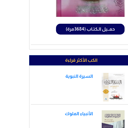
حمــيل الـكتـاب (3684مرة)
الكب الأكثر قراءة
السيرة النبوية
الأنبياء الملوك