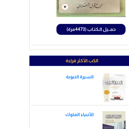
حمــيل الـكتـاب (4473مرة)
الكب الأكثر قراءة
السيرة النبوية
الأنبياء الملوك