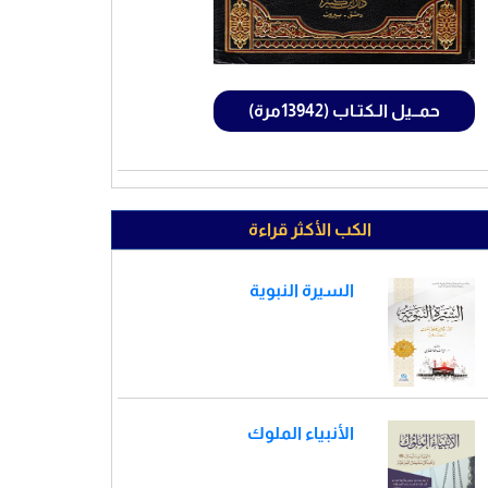
حمــيل الـكتـاب (13942مرة)
الكب الأكثر قراءة
السيرة النبوية
الأنبياء الملوك