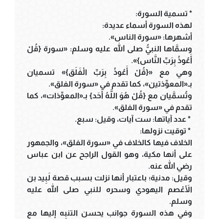
* تسمية السورة:
لهذه السورة أسماء عديدة:
أشهرها: «سورة الناس».
وسمَّاها النبيُّ صلى الله عليه وسلم: «سورة {قُلْ
أَعُوذُ بِرَبِّ النَّاس}».
وهي مع «{قُلْ أَعُوذُ بِرَبِّ الْفَلَق}» تسميان
بـ«المعوِّذتين»، كما تقدم في «سورة الفلق».
وتُسمَّيان مع {قُلْ هُوَ اللَّهُ أَحَد} بـ«المعوِّذات»، كما
تقدم في «سورة الفلق».
* عدد آياتها: ست آيات، وقيل: سبع.
* توقيت نزولها:
الخلاف فيها كالخلاف في «سورة الفلق»، والجمهور
على أنها مكية، وهو القول الراجح عن ابن عباس
رضي الله عنه.
وقيل: مدنية؛ باعتبار أنها نزلت بسبب قصة لَبِيد بن
الأَعْصم اليهودي وسحره للنبي صلى الله عليه
وسلم.
وفي هذه السورة جوانب يحسن التنبه إليها مع