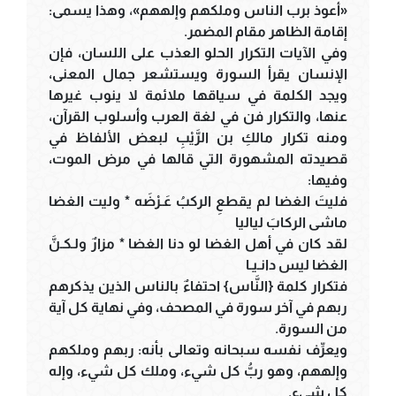
«أعوذ برب الناس وملكهم وإلههم»، وهذا يسمى:
إقامة الظاهر مقام المضمر.
وفي الآيات التكرار الحلو العذب على اللسان، فإن
الإنسان يقرأ السورة ويستشعر جمال المعنى،
ويجد الكلمة في سياقها ملائمة لا ينوب غيرها
عنها، والتكرار فن في لغة العرب وأسلوب القرآن،
ومنه تكرار مالكِ بن الرَّيْبِ لبعض الألفاظ في
قصيدته المشهورة التي قالها في مرض الموت،
وفيها:
فليتَ الغضا لم يقطعِ الركبُ عَـرْضَه * وليت الغضا
ماشى الركابَ لياليا
لقد كان في أهل الغضا لو دنا الغضا * مزارٌ ولـكـنَّ
الغضا ليس دانـيـا
فتكرار كلمة {النَّاس} احتفاءٌ بالناس الذين يذكرهم
ربهم في آخر سورة في المصحف، وفي نهاية كل آية
من السورة.
ويعرِّف نفسه سبحانه وتعالى بأنه: ربهم وملكهم
وإلههم، وهو ربُّ كل شيء، وملك كل شيء، وإله
كل شيء.