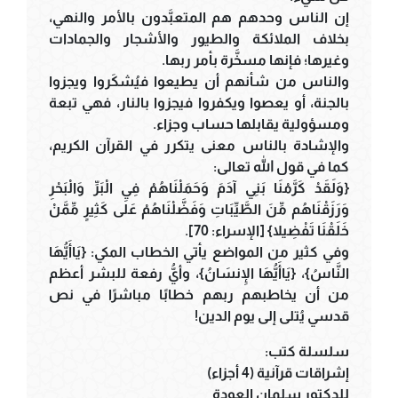
إن الناس وحدهم هم المتعبَّدون بالأمر والنهي،
بخلاف الملائكة والطيور والأشجار والجمادات
وغيرها؛ فإنها مسخَّرة بأمر ربها.
والناس من شأنهم أن يطيعوا فيُشكَروا ويجزوا
بالجنة، أو يعصوا ويكفروا فيجزوا بالنار، فهي تبعة
ومسؤولية يقابلها حساب وجزاء.
والإشادة بالناس معنى يتكرر في القرآن الكريم،
كما في قول الله تعالى:
{وَلَقَدْ كَرَّمْنَا بَنِي آدَمَ وَحَمَلْنَاهُمْ فِي الْبَرِّ وَالْبَحْرِ
وَرَزَقْنَاهُم مِّنَ الطَّيِّبَاتِ وَفَضَّلْنَاهُمْ عَلَى كَثِيرٍ مِّمَّنْ
خَلَقْنَا تَفْضِيلا} [الإسراء: 70].
وفي كثير من المواضع يأتي الخطاب المكي: {يَاأَيُّهَا
النَّاسُ}، {يَاأَيُّهَا الإِنسَانُ}، وأيُّ رفعة للبشر أعظم
من أن يخاطبهم ربهم خطابًا مباشرًا في نص
قدسي يُتلى إلى يوم الدين!
سلسلة كتب:
إشراقات قرآنية (4 أجزاء)
للدكتور سلمان العودة