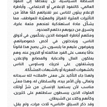
السلطة السياسية، بل يتعدَّاها إلى النفوذ
العالمي، كالنفوذ الإعلامي أو الاجتماعي.. وأباطرة
الإعلام يبثون للناس عبر تقنياتهم كمًّا هائلًا من
التأثيرات المثيرة للغرائز والمهيِّجة للعواطف، مما
يشكِّل مادة استهلاكية تمنحهم متعة عابرة،
وتسرق من جيوبهم دخلهم المحدود.
ومثلهم أباطرة الموضة الذين يتحكَّمون في أذواق
الناس، ويتدخلون في أخص خصوصياتهم،
ويفرضون عليهم ما يلبسون، حتى يصبح هذا قانونًا
عامًّا يصعب على الفرد مخالفته أو الخروج عنه، وهم
يملكون المال والدعاية والمصانع والإعلان،
ويشتغلون على تحريك وساوس الناس
بالشهوات المغرية أو بالشبهات المشكِّكة.
ولهذا جاء التأكيد على معنى «الملك» لله سبحانه
وتعالى، وأن الأمر بيده، والسلطان له، وهذا معنًى
مناسب لأن يستعيذ الإنسان من شرِّ أولئك
الملوك الذين يبسطون سلطتهم على كثيرين،
وكأنهم وكلاء عن الشيطان.
وقد ذكر السياق «الناس» ثلاث مرات، ولم يقل: