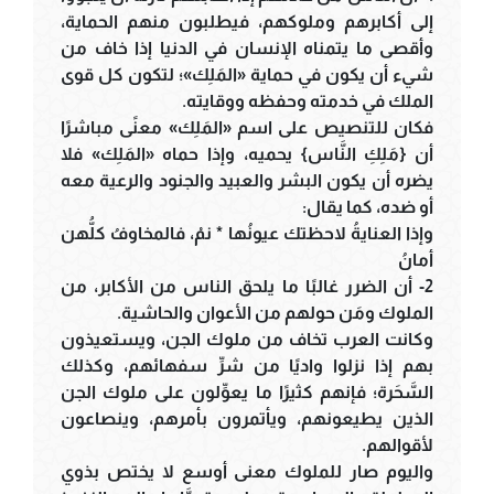
إلى أكابرهم وملوكهم، فيطلبون منهم الحماية،
وأقصى ما يتمناه الإنسان في الدنيا إذا خاف من
شيء أن يكون في حماية «المَلِك»؛ لتكون كل قوى
الملك في خدمته وحفظه ووقايته.
فكان للتنصيص على اسم «المَلِك» معنًى مباشرًا
أن {مَلِكِ النَّاس} يحميه، وإذا حماه «المَلِك» فلا
يضره أن يكون البشر والعبيد والجنود والرعية معه
أو ضده، كما يقال:
وإذا العنايةُ لاحظتك عيونُها * نمْ، فالمخاوفُ كلُّهن
أمانُ
2- أن الضرر غالبًا ما يلحق الناس من الأكابر، من
الملوك ومَن حولهم من الأعوان والحاشية.
وكانت العرب تخاف من ملوك الجن، ويستعيذون
بهم إذا نزلوا واديًا من شرِّ سفهائهم، وكذلك
السَّحَرة؛ فإنهم كثيرًا ما يعوِّلون على ملوك الجن
الذين يطيعونهم، ويأتمرون بأمرهم، وينصاعون
لأقوالهم.
واليوم صار للملوك معنى أوسع لا يختص بذوي