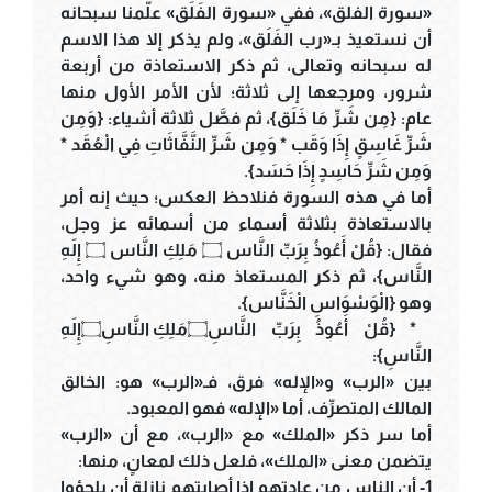
«سورة الفلق»، ففي «سورة الفَلَق» علَّمنا سبحانه
أن نستعيذ بـ«رب الفَلَق»، ولم يذكر إلا هذا الاسم
له سبحانه وتعالى، ثم ذكر الاستعاذة من أربعة
شرور، ومرجعها إلى ثلاثة؛ لأن الأمر الأول منها
عام: {مِن شَرِّ مَا خَلَق}، ثم فصَّل ثلاثة أشياء: {وَمِن
شَرِّ غَاسِقٍ إِذَا وَقَب * وَمِن شَرِّ النَّفَّاثَاتِ فِي الْعُقَد *
وَمِن شَرِّ حَاسِدٍ إِذَا حَسَد}.
أما في هذه السورة فنلاحظ العكس؛ حيث إنه أمر
بالاستعاذة بثلاثة أسماء من أسمائه عز وجل،
فقال: {قُلْ أَعُوذُ بِرَبِّ النَّاس ۝ مَلِكِ النَّاس ۝ إِلَهِ
النَّاس}، ثم ذكر المستعاذ منه، وهو شيء واحد،
وهو {الْوَسْوَاسِ الْخَنَّاس}.
* {قُلْ أَعُوذُ بِرَبِّ النَّاسِ۝مَلِكِ النَّاسِ۝إِلَهِ
النَّاسِ}:
بين «الرب» و«الإله» فرق، فـ«الرب» هو: الخالق
المالك المتصرِّف، أما «الإله» فهو المعبود.
أما سر ذكر «الملك» مع «الرب»، مع أن «الرب»
يتضمن معنى «الملك»، فلعل ذلك لمعانٍ، منها:
1- أن الناس من عادتهم إذا أصابتهم نازلة أن يلجؤوا