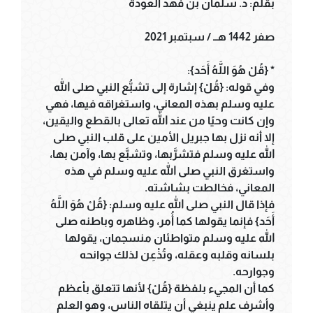
بقلم: د. سلمان بن فهد العودة
صفر 1442 هــ / سبتمبر 2021
* {قُلْ هُوَ اللَّهُ أَحَد}:
وفي قوله: {قُلْ} إشارة إلى تشبُّع النبي صلى الله
عليه وسلم بهذه المعاني، واستغراقه فيها، فهي
وإن كانت وحيًا من عند الله تعالى بالقطع واليقين،
إلا أنه نزل بها جبريل الأمين على قلب النبي صلى
الله عليه وسلم فتشرَّبها، وتشبَّع بها، وآمن بها،
واستغرق النبي صلى الله عليه وسلم في هذه
المعاني، فخالطت بشاشته.
فإذا قال النبي صلى الله عليه وسلم: {قُلْ هُوَ اللَّهُ
أَحَد} فإنما يقولها كما أُمر، وظاهره وباطنه صلى
الله عليه وسلم متواطئان منسجمان، يقولها
بلسانه وقلبه وعقله، وتُذْعِن لذلك جوانحه
وجوارحه.
كما أن المجيء بلفظة {قُلْ} لأنها تتعلق بأعظم
وأشرف علم ينبغي أن يتلقاه الناس، وهو العلم