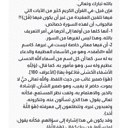
بالله تبارك وتعالى.
فإن قيل: في القرآن الكريم كثير من الآيات التي
فيها تلقين العقيدة من غير أن يكون فيها {قُلْ}؟!
فالجواب: أن لهذه السورة خصائص:
1- أنها كلها من أولها إلى آخرها في أمر التعريف
بالله، وهذا ليس لغيرها من السور.
2- أن فيها معاني خاصة ليست في غيرها، كاسم
الله «الصَّمَد»، وهو من الأسماء العظيمة والدعاء
به له سر، كما أن كل اسم من أسماء الله الحسنى
عظيم وله سر، وهو مأمور به، كما قال: {وَلِلّهِ
الأَسْمَاء الْحُسْنَى فَادْعُوهُ بِهَا} [الأعراف: 180].
{هُوَ} ضمير غائب من حيث اللفظ، والله تعالى حيٌّ لا
يموت، حاضر لا يغيب، وهو ضمير الشأن، للإشادة
بالخبر، والاهتمام به، ولفت نظر المستمع، فكأنه
تعالى يقول: هذا الذي تسألون عنه، وتنكرونه،
وتعبدون غيره، وتتطلعون إلى معرفته {هُوَ اللَّهُ
أَحَد}.
وقد يكون في هذا إشارة إلى سؤالهم، فكأنه يقول:
لما سألوا: مَن ربك؟ قال: {هُوَ اللَّهُ}.