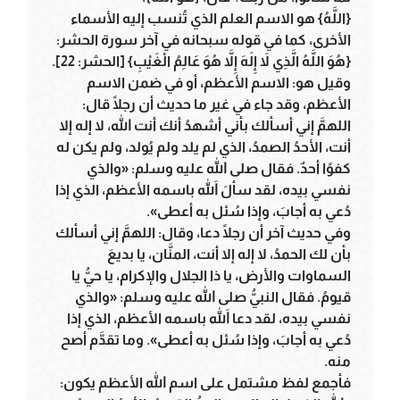
{اللَّهُ} هو الاسم العلم الذي تُنسب إليه الأسماء
الأخرى، كما في قوله سبحانه في آخر سورة الحشر:
{هُوَ اللَّهُ الَّذِي لاَ إِلَهَ إِلاَّ هُوَ عَالِمُ الْغَيْبِ} [الحشر: 22].
وقيل هو: الاسم الأعظم، أو في ضمن الاسم
الأعظم، وقد جاء في غير ما حديث أن رجلًا قال:
اللهمَّ إني أسألك بأني أشهدُ أنك أنت الله، لا إله إلا
أنت، الأحدُ الصمدُ، الذي لم يلد ولم يُولد، ولم يكن له
كفوًا أحدٌ. فقال صلى الله عليه وسلم: «والذي
نفسي بيده، لقد سألَ اللهَ باسمه الأعظم، الذي إذا
دُعي به أجابَ، وإذا سُئل به أعطى».
وفي حديث آخر أن رجلًا دعا، وقال: اللهمَّ إني أسألك
بأن لك الحمدُ، لا إله إلا أنت، المنَّان، يا بديعَ
السماوات والأرض، يا ذا الجلال والإكرام، يا حيُّ يا
قيومُ. فقال النبيُّ صلى الله عليه وسلم: «والذي
نفسي بيده، لقد دعا اللهَ باسمه الأعظم، الذي إذا
دُعي به أجابَ، وإذا سُئل به أعطى». وما تقدَّم أصح
منه.
فأجمع لفظ مشتمل على اسم الله الأعظم يكون: