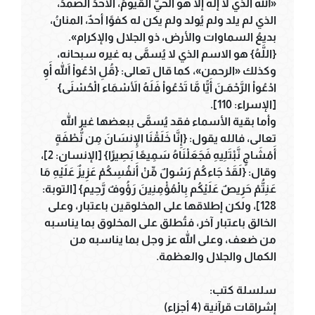
«الله الذي لا إله إلا هو الحيُّ القيومُ، الأحدُ الصمدُ،
الذي لم يلد ولم يُولد ولم يكن له كفوًا أحدٌ، المنانُ،
بديعُ السماوات والأرض، ذو الجلال والإكرام».
{اللَّهُ} هو الاسم الذي لا يُسمَّى به غيره سبحانه،
وكذلك «الرحمن»، كما قال تعالى: {قُلِ ادْعُواْ اللّهَ أَوِ
ادْعُواْ الرَّحْمَـنَ أَيًّا مَّا تَدْعُواْ فَلَهُ الأَسْمَاء الْحُسْنَى}
[الإسراء: 110].
وأما بقية الأسماء فقد يُسمَّى ببعضها غير الله
تعالى، فالله يقول: {إِنَّا خَلَقْنَا الإِنسَانَ مِن نُّطْفَةٍ
أَمْشَاجٍ نَّبْتَلِيهِ فَجَعَلْنَاهُ سَمِيعًا بَصِيرًا} [الإنسان: 2]،
وقال: {لَقَدْ جَاءكُمْ رَسُولٌ مِّنْ أَنفُسِكُمْ عَزِيزٌ عَلَيْهِ مَا
عَنِتُّمْ حَرِيصٌ عَلَيْكُم بِالْمُؤْمِنِينَ رَؤُوفٌ رَّحِيم} [التوبة:
128]، ولكن إطلاقها على المخلوقين باعتبار، وعلى
الخالق باعتبار آخر، فتُطلق على المخلوق بما يناسبه
من ضعف، وعلى الله عز وجل بما يناسبه من
الكمال والجلال والعظمة.
سلسلة كتب:
إشراقات قرآنية (4 أجزاء)