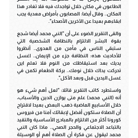
الطاعون في مكان خلال تواجدك فيه فلا تغادر هذا
المكان.. وقال أيضا: المصابون بأمراض معدية يجب
ابقاءهم بعيدا عن الآخرين الأصحاء".
والقى التقرير الضوء على أن "النبي محمد أيضا شجع
بقوة البشر الالتزام بالنظافة الشخصية التي
ستبقي الناس في مأمن من العدوى.. أنظروا
للأحاديث هذه: النظافة جزء من الإيمان.. اغسل
يديك بعد استيقاظك من النوم فلا تعلم اين
تحركت يداك خلال نومك.. بركة الطعام تكمن في
غسل اليدين قبل وبعد الأكل".
واستطرد كاتب التقرير قائلا: "لعل أهم شيء هو
أنه (النبي محمد) علم متى يوازن الدين والأسباب،
خلال الأسابيع الماضية ذهب البعض بعيدا لاقتراح
أن الصلاة ستكون أفضل لإبقائك آمنا من فيروس
كورونا أكثر من الالتزام بالمبادئ الأساسية والتقيد
بالتباعد الاجتماعي والحجر الصحي.. ماذا كان النبي
محمد ليقول عن فكرة أن الصلاة أهم أو الوسيلة