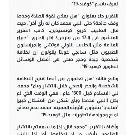
يُعرف باسم "كوفيد-19".
التقرير جاء بعنوان: "هل يمكن لقوة الصلاة وحدها
وقف جائحة؟ حتى النبي محمد كان له رأي آخر"، حيث
قال الطبيب كريغ كونسيدين، كاتب التقرير
المنشور في الـ17 من مارس/ اذار الجاري: "خبراء
المناعة مثل الطبيب انتوني فوتشي والمراسلون
الطبيون مثل سانجي غوبتا يقولون إن نظافة
شخصية جيدة وحجر صحي هي أفضل الوسائل
لتطويق كوفيد-19".
وتابع قائلا: "هل تعلمون من أيضا اقترح النظافة
الشخصية والحجر الصحي خلال انتشار وباء؟ محمد،
نبي الإسلام قبل 1300 عام.. ففي الوقت الذي لم
يكن (النبي محمد) وبأي شكل من الاشكال خبيرا
’تقليديا‘ بشؤون الأوبئة المميتة، محمد قدم نصائح
لمنع ومواجهة تطورات مثل كوفيد-19".
وأضاف التقرير: "محمد قال: إذا ما سمعتم بانتشار
الطاعون بأرض ما لا تدخلوها، أما إذا انتشر