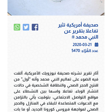
صحيفة أمريكية تثير
تفاعلا بتقرير عن
النبي محمد ﷺ
2020-03-21
عدد القُرّاء:
5470
أثار تقرير نشرته صحيفة نيوزويك الأمريكية، ألقت
فيه الضوء على تعاليم النبي محمد وأنه "أول" من
اقترح الحجر الصحي والنظافة الشخصية في حالات
انتشار الوباء، تفاعلا واسعا بين النشطاء على
مواقع التواصل الاجتماعي، بتوقيت يأتي بالتزامن
مع الدعوات المتصاعدة للبقاء في المنازل والحجر
الصحي لمواجهة فيروس كورونا الجديد، أو ما بات