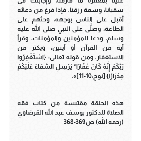
علينا بمغفرة ما قارفنا، وإجابتك في
سقيانا، وسعة رزقنا. فإذا فرغ من دعائه
أقبل على الناس بوجهه، وحثهم على
الطاعة، وصلَّى على النبي صلى الله عليه
وسلم، ودعا للمؤمنين والمؤمنات، وقرأ
آية من القرآن أو آيتين، ويكثر من
الاستغفار، ومن قوله تعالى: {اسْتَغْفِرُوا
رَبَّكُمْ إِنَّهُ كَانَ غَفَّارًا* يُرْسِلِ السَّمَاءَ عَلَيْكُمْ
مِدْرَارًا} [نوح:10-11]».
هذه الحلقة مقتبسة من كتاب فقه
الصلاة للدكتور يوسف عبد الله القرضاوي
(رحمه الله) ص369-368