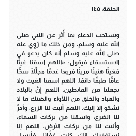
الحلقة: ١٤٥
ويستحب الدعاء بما أُثِر عن النبي صلى
الله عليه وسلم، ومن ذلك ما رُوِي عنه
صلى الله عليه وسلم أنه كان يدعو في
الاستسقاء فيقول: «اللهم اسقنا غيثًا
مُغيثًا هنيئًا مريئًا مُريعا غدقًا مجلِّلًا سحًّا
عامًّا طبقًا دائمًا. اللهم اسقنا الغيث ولا
تجعلنا من القانطين. اللهم إنَّ بالبلاد
والعباد والخلق من اللأواء والضنك ما لا
نشكو إلا إليك. اللهم أنبت لنا الزرع، وأدرَّ
لنا الضرع، واسقنا من بركات السماء،
وأنبت لنا من بركات الأرض. اللهم إنا
نستغفرك إنك كنت غفَّارًا، فأرسل