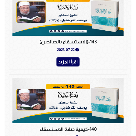
143-(الاستسقاء بالصالحين)
2023-07-22
اقرأ المزيد
140-كيفية صلاة الاستسقاء