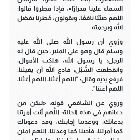
السماء علينا مدرارًا»، فإذا مطروا قالوا:
اللهم صيِّبًا نافعًا. ويقولون: مُطرنا بفضل
الله وبرحمته.
ورُوِي أن رسول الله صلى الله عليه
وسلم قال وهو على المنبر، حين قال له
الرجل: يا رسول الله، هلكت الأموال،
وانقطعت السُّبُل، فادع الله أن يغيثنا.
فرفع يديه وقال: "اللهم أغثنا، اللهم أغثنا،
اللهم أغثنا".
وروي عن الشافعي قوله: «ليكن من
دعائهم في هذه الحالة: اللَّهم أنت أمرتنا
بدعائك، ووعدتنا إجابتك، وقد دعوناك
كما أمرتنا، فأجبنا كما وعدتنا، اللهم امنن