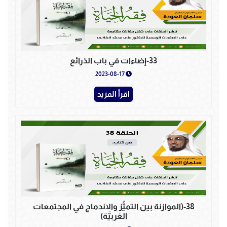
33-إضاءات في باب الذرائع
2023-08-17
اقرأ المزيد
38-(الموازنة بين التميُّز والاندماج في المجتمعات
الغربيَّة)