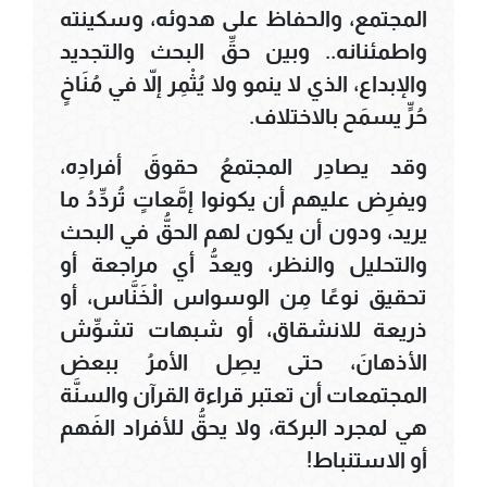
المجتمع، والحفاظ على هدوئه، وسكينته
واطمئنانه.. وبين حقِّ البحث والتجديد
والإبداع، الذي لا ينمو ولا يُثْمِر إلاّ في مُنَاخٍ
حُرٍّ يسمَح بالاختلاف.
وقد يصادِر المجتمعُ حقوقَ أفرادِه،
ويفرِض عليهم أن يكونوا إمَّعاتٍ تُردِّدُ ما
يريد، ودون أن يكون لهم الحقُّ في البحث
والتحليل والنظر، ويعدُّ أي مراجعة أو
تحقيق نوعًا مِن الوسواس الْخَنَّاس، أو
ذريعة للانشقاق، أو شبهات تشوِّش
الأذهانَ، حتى يصِل الأمرُ ببعض
المجتمعات أن تعتبر قراءة القرآن والسنَّة
هي لمجرد البركة، ولا يحقُّ للأفراد الفَهم
أو الاستنباط!