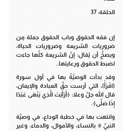
الحلقة: 37
إن فقه الحقوق وباب الحقوق جملة مِن
ضروريات الشريعة وضروريات الحياة،
ويصحُّ أن يُقال: إنَّ الشريعة كلَّها جاءت
لضبط الحقوق ورعايتها..
وقد بدأت الوصيَّةُ بها في أول سورة
(اقْرَأْ)، التي أرست حقَّ العبادة والإيمان،
قال الله جلَّ وعلا: ﴿أَرَأَيْتَ الَّذِي يَنْهَى عَبْدًا
إِذَا صَلَّى﴾.
وانتهت بها في خطبة الوداع، في وصيَّة
النبيِّ ﷺ بالنساء، والأموال، والدماء، وغير