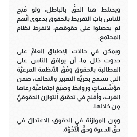
ويختلط هنا الحقُّ بالباطل، ولو فُتِح
للناس بابُ التفريط بالحقوق بدعوى أنَّهم
لم يحصلوا على حقوقهم، لانفرط نظام
المجتمع.
ويمكن في حالات الإطباق العامِّ على
حدوث خلل ما، أن يوافق الناس على
المطالَبة بالحقوق وِفْقَ الأنظمة المرعيَّة
التي تسمح بحريَّة التعبير والتحالف، ضمن
مؤسَّساتٍ وروابطَ وصِيَغٍ اجتماعيَّة رعاها
الغرب، وأفلح في تحقيق التوازن الحقوقيِّ
مِن خلالها.
ومِن الموازنة في الحقوق: الاعتدالُ في
حقِّ الدعوة وحقِّ الأُخُوَّة.