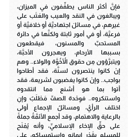
فإنَّ أكثر الناس يطفِّفون في الميزان،
ويبالغون في النقد والعيب والعَتَب على
غيرهم، في مسائلَ اجتهاديَّة أو خلافيَّة أو
فرعيَّة، أو في أمور ثابتة ولكنَّها في دائرة
المستحبِّ والمسنون، فيقطعون
بسببها الأرحام، ويهجرون الأحبَّة،
ويتبرَّؤون مِن حقوق الأُخُوَّة والولاء.. وهم
إنْ كانوا ينتصرون لسنَّة، فقد أطاحوا
بواجب.. وإنْ كانوا يغضبون لشريعة، فقد
أتوا بما هو أشنع مما انتقدوه
واستنكروه.. فوِحْدة الصفِّ مَطْلَبٌ وإنِ
اختلف الرأيُ، ومسائلُ الإجماع أولى
بالرعاية والاهتمام، وقد أجمع الأئمَّةُ جملةً
على حقِّ الإخاء الإسلاميِّ، وأنه يُمْنَح
للمسلم بقَدْرِ إيمانه واستمساكه، على