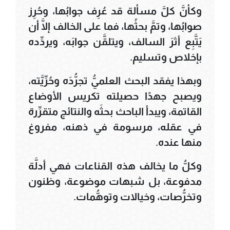
وكأنَّ كلَّ مسألة قد عُرِف جوابُها، وحُرِز
صوابُها، وتمَّ بحثُها، فما على الخالف إلَّا أن
يَتَّبِع أثرَ السالف، ويتلقَّن جوابَه، ويردِّده
بإخلاص وتسليم.
وبهذا يفقد البحث العلميُّ تجرُّدَه وحُرِّيَّته،
ويصبح جهدًا حصيلته تكريس الأوضاع
القاتمة، ويبدأ الباحث بحثَه والنتائج متقرِّرة
في عقله، مرسومة في ذهنه، مفروغ
منها عنده.
وكلُّ ما يخالف هذه القناعات فهي أدلَّة
مدفوعة، بل شبهات موضوعة، وظنون
وتخرُّصات، وخيالات وتوهُّمات.