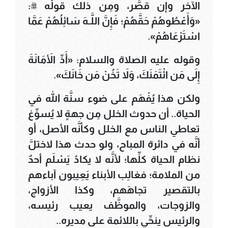
الآخر وإن قصَّر، ومِن ذلك قولُه ﷺ:
«وَأَعْطُوهُمْ حَقَّهُمْ؛ فَإِنَّ اللَّـهَ سَائِلُهُمْ عَمَّا
اسْتَرْعَاهُمْ».
وقوله عليه الصلاة والسلام: «أَدِّ الأَمَانَةَ
إِلَى مَن ائْتَمَنَكَ، وَلاَ تَخُنْ مَن خَانَكَ».
ولكن هذا يُفْهَم على ضوء سنَّة الله في
الحياة.. أن حدوث الخلل مِن جهةٍ لا يُسوِّغ
تعاطي الناس مع الخلل وكأنَّه الأصل، أو
أنَّه في دائرة المباح، ولو حدث هذا لاختلَّ
نظام الحياة كلِّها؛ لأنَّه لا يكادُ يَسْلَم أحدٌ
من الملامة؛ فغالِب الأبناء يَعِيبون آباءهم
بالتقصير تجاهَهم، وكذا الأزواج،
والزوجات، والموظَّف يعيب رئيسه،
والرئيس ينحِّي باللائمة على مديره..