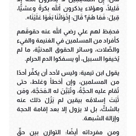
قَلِيلًا، وهؤلاء يذكرون اللهَ بكرةً وعشيًّا،
قِيلَ: فَمَا هُمْ؟ قَالَ: إِخْوَانُنَا بَغَوْا عَلَيْنَا».
فحفِظ لهم علي رضي الله عنه حقوقَهم
كأفراد من المسلمين في الغنيمة والفيء
والصِّلات، وسائر الحقوق المدنيَّة، ما لم
يُخيفوا السبيل، أو يسفكوا الدم الحرام.
يقول ابن تيمية: وليس لأحد أن يكفِّر أحدًا
من المسلمين، وإن أخطأ وغلط، حتى
تُقام عليه الحجَّةُ، وتُبَيَّنَ له الـمَحَجَّة، ومَن
ثَبَتَ إسلامُه بيقين لم يَزُلْ ذلك عنه
بالشكِّ، بل لا يزول إلا بعد إقامة الحجة
وإزالة الشبهة.
ومن مفرداته أيضًا: التوازن بين حقِّ