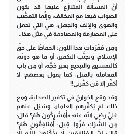
أنَّ المسألة المتنازَع عليها قد يكون
الصواب فيها مع المخالف، وإنَّما التعصُّب
والهوى والإلف والجهل، هي التي تحمِل
على المصارمة والمصادمة في مثل هذا..
ومِن مُفْرَدات هذا اللون: الحفاظُ على حقِّ
الإسلام، وتجنُّب التكفير، أو ما هو دونَه،
كالتفسيق والتبديع بغير حُجَّة، أو مِن باب
المعاملة بالمثل، كما يقول بعضهم: لا
أكفِّر إلا مَن كفَّرني!!
وقد وقع الخوارجُ في تكفير الصحابة، ومع
ذلك لم يُكفِّرهم العلماء، وسُئِلَ عنهم
عَلِيٌّ رضي الله عنه: «أَمُشْرِكُونَ هُمْ؟ قَالَ:
مِن الشِّرْكِ فَرُّوا. قِيلَ: أَمُنَافِقُونَ هُمْ؟
قَالَ: إِنَّ الـمُنَافِقِينَ لاَ يَذْكُرُونَ اللَّـهَ إِلاَّ