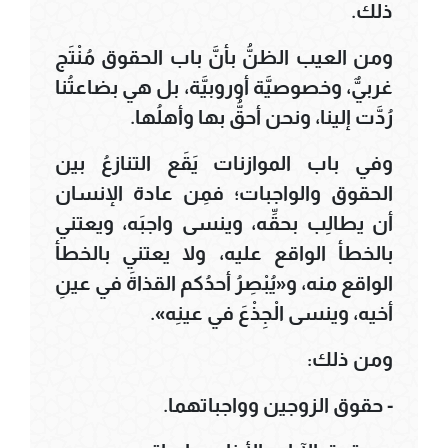
ذلك.
ومن العيب الظنُّ بأنَّ باب الحقوق مُنْتَج
غربيٌّ، وخصوصيَّة أوروبيَّة، بل هي بضاعتُنا
رُدَّت إلينا، ونحن أحقُّ بها وأهلُها.
وفي باب الموازنات يَقَع التنازعُ بين
الحقوق والواجبات؛ فمِن عادة الإنسان
أن يطالِب بحقِّه، وينسى واجبَه، ويعتني
بالخطأ الواقع عليه، ولا يعتني بالخطأ
الواقع منه، و«يُبْصِرُ أحدُكم القذاةَ في عينِ
أخيه، وينسى الْجِذْعَ في عينِه».
ومن ذلك:
- حقوق الزوجين وواجباتهما.