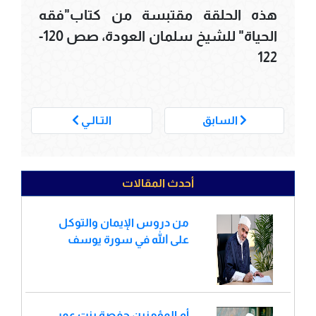
هذه الحلقة مقتبسة من كتاب"فقه
الحياة" للشيخ سلمان العودة، صص 120-
122
___
السابق
التـالـي
أحدث المقالات
من دروس الإيمان والتوكل
على الله في سورة يوسف
أم المؤمنين حفصة بنت عمر