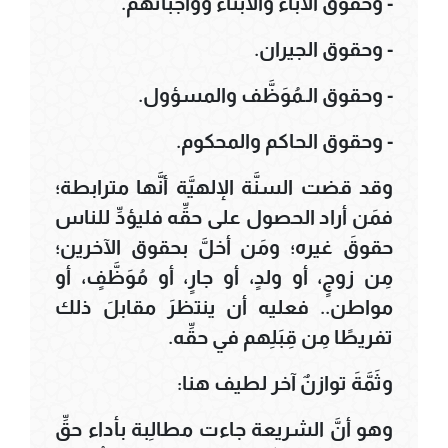
- وحقوق الآباء والأبناء وواجباتهم.
- وحقوق الجيران.
- وحقوق الـمُوَظَّف والمسؤول.
- وحقوق الحاكم والمحكوم.
وقد قضت السنَّة الإلهيَّة أنَّها مترابطة؛
فمَن أراد الحصول على حقِّه فليؤدِّ للناس
حقوقَ غيره؛ ومَن أخلَّ بحقوق الآخرين؛
مِن زوجٍ، أو ولدٍ، أو جارٍ، أو مُوَظَّفٍ، أو
مواطن.. فعليه أن ينتظرَ مقابلَ ذلك
تفريطًا مِن قِبَلِهم في حقِّه.
وثَمَّةَ توازنٌ آخر لطيف هنا:
وهو أنَّ الشريعة جاءت مطالِبة بأداء حقِّ