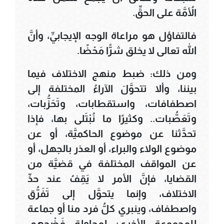
الأُمَّة على الحقِّ.
فالتفاؤل هو مراعاة الوجه الإيجابيِّ، وأنَّ
الله تعالى لا يخلق شرًّا مَحْضًا.
ومن ذلك: ضبط منهج الاختلاف فيما
بيننا، وألا تتحوَّلَ الآراءُ المختلفة إلى
اصطفافات، واستقطابات، وتَحَزُّبات،
وتَعَصُّبات.. وكثيرًا ما نُبْتَلى بها، فإذا
تحدَّثنا عن موضوع الحاكميَّة، أو عن
موضوع الولاء والبراء، أو العذر بالجهل، أو
عن المواقف المختلفة في قضيَّة من
القضايا، فإنَّ الأمر لا يَقِفُ عند حدِّ
الاختلاف، وإنما يتحوَّل إلى تَفَرُّق
واصطفاف، وينبري كلُّ فرد منا أو جماعة
للمجموعة الأخرى؛ لمحاولة فَضْحِهم،