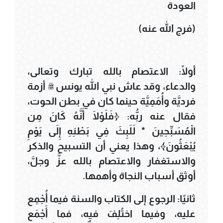
العودة
(فرج الله عنه)
أولًا: الاعتصام بالله تبارك وتعالى،
والدعاء، وقد عاش نبي الله يونس ﷺ أزمة
فرديَّة وأُمَمِيَّة حينما كان في بطن الحوت،
فقال عنه ربُّه: ﴿فَلَوْلَا أَنَّهُ كَانَ مِن
الْمُسَبِّحِينَ * لَلَبِثَ فِي بَطْنِهِ إِلَى يَوْمِ
يُبْعَثُونَ﴾، وهذا يعني أن التسبيح والذكر
والاستغفار والاعتصام بالله عزَّ وجلَّ،
أوثق أسباب النجاة وأهمها.
ثانيًا: الرجوع إلى الكتاب والسنة فيما أُجْمِع
عليه، وفيما اختُلِفَ فيه، فما أَجْمَع