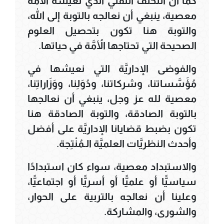
كما أن التخلُّفَ التِّقَنيَّ الذي تعيشه الأُمَّة
معصية، ينبغي أن نعالجه بالتوبة إلى الله،
والتوبة هنا تكون بتحصيل العلوم
الصحيحة التي تحتاجها الأُمَّة في حياتها.
والفوضى الإداريَّة التي نعيشها في
مُؤَسَّساتنا، وشركاتنا، ودُوَلِنا، ووَزَاراتِنا،
معصية لله عز وجل، ينبغي أن نعالجها
بالتوبة الصادقة، والتوبة الصادقة هنا
تكون بضبط قضايانا الإداريَّة على أفضل
وأحدث النظريَّات العلميَّة الـمُنْتِجة.
والاستبداد معصية، سواء كان استبدادًا
سياسيًّا أو علميًّا أو أسريًّا أو اجتماعيًّا،
وعلينا أن نعالجه بالتربية على الحوار،
والشورى، والمشاركة.