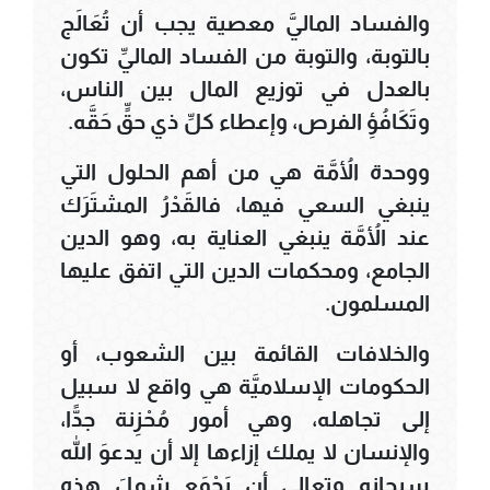
والفساد الماليَّ معصية يجب أن تُعَالَج
بالتوبة، والتوبة من الفساد الماليِّ تكون
بالعدل في توزيع المال بين الناس،
وتَكَافُؤِ الفرص، وإعطاء كلِّ ذي حقٍّ حَقَّه.
ووحدة الأُمَّة هي من أهم الحلول التي
ينبغي السعي فيها، فالقَدْرُ المشتَرَك
عند الأُمَّة ينبغي العناية به، وهو الدين
الجامع، ومحكمات الدين التي اتفق عليها
المسلمون.
والخلافات القائمة بين الشعوب، أو
الحكومات الإسلاميَّة هي واقع لا سبيل
إلى تجاهله، وهي أمور مُحْزِنة جدًّا،
والإنسان لا يملك إزاءها إلا أن يدعوَ الله
سبحانه وتعالى أن يَجْمَع شملَ هذه