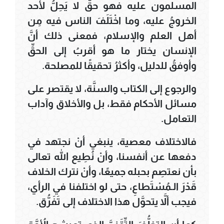
المسلمون عليه فهو حقٌّ لا يَحِلُّ لأحد
الخروجُ عليه، وما اخْتَلَفَ الناس فيه مِن
أهل العلم والإسلام، فمعنى ذلك أنَّ
الإنسان يختار ما هو أقربُ إلى الحقِّ
وأوفقُ للدليل، وأكثرُ تحقيقًا للمصلحة.
والرجوع إلى الكتاب والسنَّة، لا يقتصر على
مسائل الأحكام فقط، بل والأخلاق وآداب
التعامل.
فالاختلاف معصية، ينبغي أنْ نجتهد في
دفعها عن أنفسنا، وأنْ نُطِيع الله تعالى
بأن نعتصِم بحبله جميعًا، وأنْ نترك الخلاف
قَدْرَ الـمُسْتَطاعِ، حتى لو اختلفنا في الرأي،
فيجب ألاَّ يتحوَّل هذا الاختلاف إلى تَفَرُّق.