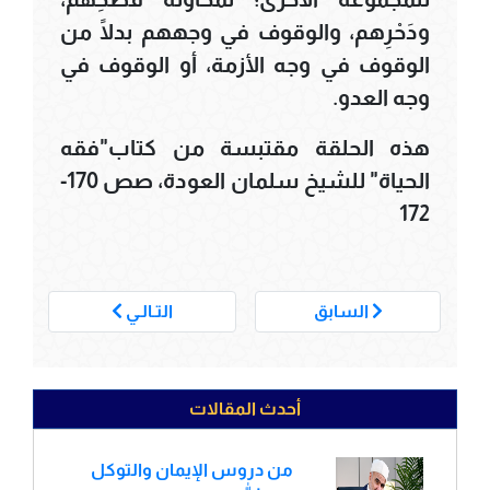
ودَحْرِهم، والوقوف في وجههم بدلًا من
الوقوف في وجه الأزمة، أو الوقوف في
وجه العدو.
هذه الحلقة مقتبسة من كتاب"فقه
الحياة" للشيخ سلمان العودة، صص 170-
172
___
السابق
التـالـي
أحدث المقالات
من دروس الإيمان والتوكل