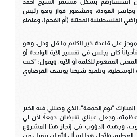
ين استشارهم بشكل مستمر الشيخ أحمد
، وجاسر العودة، ومشهور فواز وهو رئيس
اضي الفلسطينية المحتلة (أم الفحم)، وعلماء
وجز على قاعدة خير الكلام ما قل ودل، وهو
حياناً كان يجلس في تفسير الآية الواحدة أو
معنى المفهوم للكلمة أو الآية، ويقول: "كنت
ة الوسطية، وتلميذ شيخنا يوسف القرضاوي
لمبارك "يوم الجمعة"، الذي وصلني فيه الخبر
ظمته، وجعل عيناي تفيضان دمعاً؛ لأن لي
 وجهده الدؤوب في إنجاز هذا المشروع
 العظيم، ولأجل هذا أسأل الله أن يتقبل من