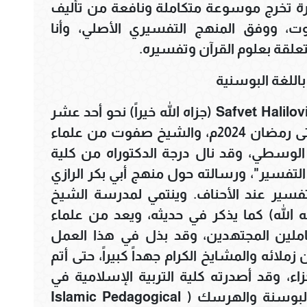
رة تخرج موسوعة متكاملة ونافعة من تأليف
ت، ووفق المنهج التفسيري الأصلي، وأنا
علقة بعلوم القرآن وتفسيره.
للغة البوسنية
استغرق الشيخ صفوت خليلوفيتش Safvet Halilovic (جزاه الله خيراً) نحو أحد عشر
عاماً في التفسير من رمضان 2013 وحتى رمضان 2024م، والشيخ صفوت من علماء
الوسطي، وقد نال درجة الدكتوراه من كلية
تفسير"، ورسالته حول منهج أبي بكر الرازي
تفسير عند الأحناف. وينتمي لمدرسة الشيخ
 الله) كما يذكر في حديثه، ويعد من علماء
عاملين المجتهدين، وقد بذل في هذا العمل
ائه والمشايخ الكرام جهداً كبيراً، حتى أتم
اء، وقد أصدرته كلية التربية الإسلامية في
جامعة زننيتسا، وهي جامعة عريقة بالبوسنة والهرسك ( Islamic Pedagogical