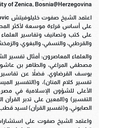
sity of Zenica, Bosnia@Herzegovina)
على أساس قراءة موسعة لأكثر المصاد
على كتب وتصانيف وتفاسير العلماء الك
والقرطبي، والنسفي، والبغوي، والزمخ
والعلماء المعاصرون: أمثال تفسير الش
مصطفى المراغي، والطاهر بن عاشور
يوسف القرضاوي. فضلاً عن تفاسير 
تفسير كلام المنان)، و(التفسير المي
الأعلى للشؤون الإسلامية في مصر
التفسير) و(المعين على تدبر القرآن ا
الصابوني، و(تفسير القرآن) لسيد قطب،
واعتمد الشيخ صفوت على استشارات 