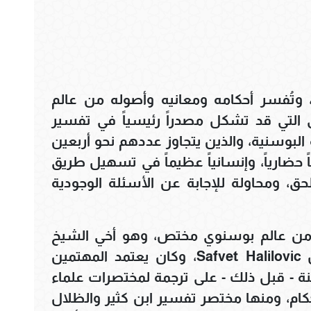
م، وتُفسر أحكامه ومعانيه وأصوله من عالم
ى التي قد تشكل مصدراً رئيسياً في تفسير
 البوسنية، والذين يتجاوز عددهم نحو أربعين
 حضارياً، وإنسانياً عظيماً في تسهيل طريق
لحق، ومحاولة للإجابة عن الأسئلة الوجودية
م من عالم بوسنوي مختص، وهو أخي الشيخ
الدكتور صفوت مصطفى خليلوفيتش Safvet Halilovic، وكان يعتمد المهتمين
نة - قبل ذلك - على ترجمة لمختصرات علماء
حكام، ومنها مختصر تفسير ابن كثير والظلال