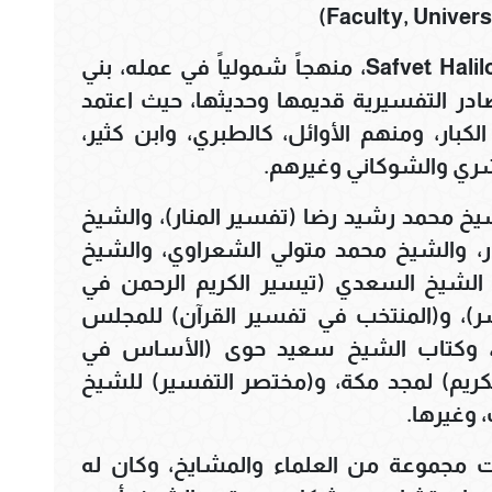
Faculty, Univer
اعتمد الشيخ صفوت خليلوفيتش Safvet Halilovic، منهجاً شمولياً في عمله، بني
ر التفسيرية قديمها وحديثها، حيث اعتمد
بار، ومنهم الأوائل، كالطبري، وابن كثير،
شري والشوكاني وغيرهم.
يخ محمد رشيد رضا (تفسير المنار)، والشيخ
، والشيخ محمد متولي الشعراوي، والشيخ
الشيخ السعدي (تيسير الكريم الرحمن في
سر)، و(المنتخب في تفسير القرآن) للمجلس
، وكتاب الشيخ سعيد حوى (الأساس في
لكريم) لمجد مكة، و(مختصر التفسير) للشيخ
 وغيرها.
مجموعة من العلماء والمشايخ، وكان له