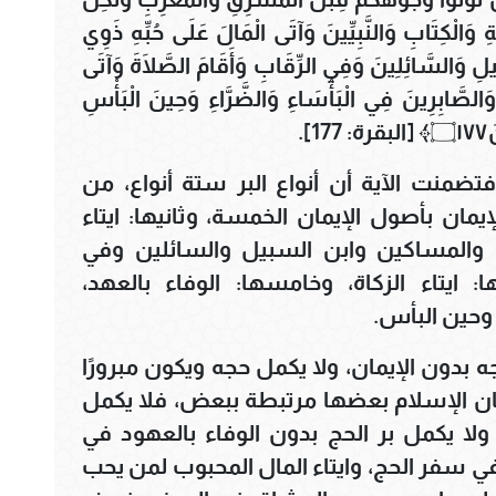
ئِكَةِ وَالْكِتَابِ وَالنَّبِيِّينَ وَآتَى الْمَالَ عَلَى حُبِّهِ ذَوِي
يلِ وَالسَّائِلِينَ وَفِي الرِّقَابِ وَأَقَامَ الصَّلَاةَ وَآتَى
َالصَّابِرِينَ فِي الْبَأْسَاءِ وَالضَّرَّاءِ وَحِينَ الْبَأْسِ
.
فتضمنت الآية أن أنواع البر ستة أنواع، من
يمان بأصول الإيمان الخمسة، وثانيها: ايتاء
ى والمساكين وابن السبيل والسائلين وفي
ا: ايتاء الزكاة، وخامسها: الوفاء بالعهد،
وحين البأس.
جه بدون الإيمان، ولا يكمل حجه ويكون مبرورًا
أركان الإسلام بعضها مرتبطة ببعض، فلا يكمل
 ولا يكمل بر الحج بدون الوفاء بالعهود في
ي سفر الحج، وايتاء المال المحبوب لمن يحب