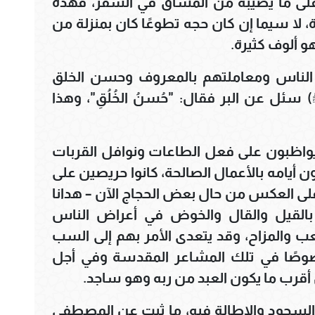
ر على ما يصيبه من المشاق في السفر، فهذه
، لا سيما إن كان حجه تطوعًا كان بمنزلة من
 ألوف كثيرة.
ى الناس ومعاملتهم بالمعروف وحسن الخلق
ئل عن البر فقال: "حُسنُ الخُلُقِ"، وهذا
 يواظبون على فعل الطاعات ونوافل القربات
يامه بالأعمال الصالحة، كانوا حريصين على
ر، على العكس من حال بعض الحجاج الآن – هدانا
 بالقيل والقال والخوض في أعراض الناس
لعب والمزاح، وقد يتعدى الأمر بهم إلى السب
صوصًا في تلك المشاعر المقدسة وفي أجل
أقرب ما يكون العبد من ربه وهو ساجد.
 السجود والإطالة فيه، ما ثبت عن المصطفى