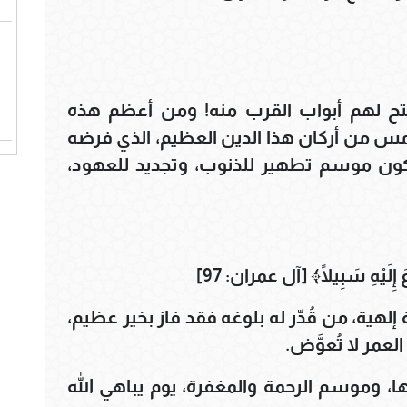
فتح لهم أبواب القرب منه! ومن أعظم هذه
امس من أركان هذا الدين العظيم، الذي فرضه
ليكون موسم تطهير للذنوب، وتجديد للعهود،
َ إِلَيْهِ سَبِيلًا﴾ [آل عمران: 97]
هية، من قُدّر له بلوغه فقد فاز بخير عظيم،
مر لا تُعوَّض.
ا، وموسم الرحمة والمغفرة، يوم يباهي الله