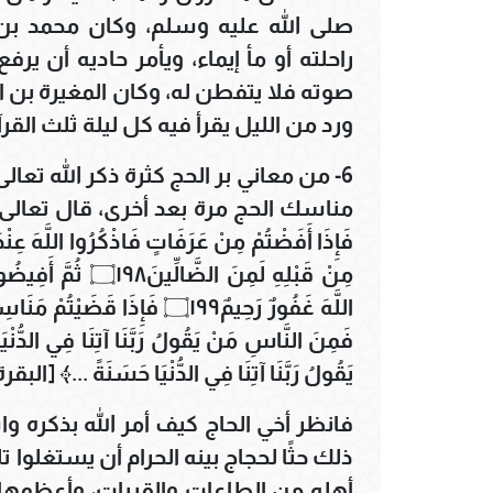
صلى الله عليه وسلم، وكان محمد بن
راحلته أو مأ إيماء، ويأمر حاديه أن 
صوته فلا يتفطن له، وكان المغيرة بن ا
ورد من الليل يقرأ فيه كل ليلة ثلث القرآ
6- من معاني بر الحج كثرة ذكر الله تعال
مناسك الحج مرة بعد أخرى، قال تعالى: ﴿لَيْسَ عَل
فَإِذَا أَفَضْتُمْ مِنْ عَرَفَاتٍ فَاذْكُرُوا اللَّهَ عِنْدَ
مِنْ قَبْلِهِ لَمِنَ 
اللَّهَ غَفُورٌ رَحِيمٌ۝١٩٩ فَإِذَا 
يَقُولُ رَبَّنَا آتِنَا فِي الدُّنْيَا حَسَنَةً ...﴾ [البقرة: 198-03
فانظر أخي الحاج كيف أمر الله بذكره و
ذلك حثًا لحجاج بينه الحرام أن يستغلوا 
أهله من الطاعات والقربات، وأعظمها