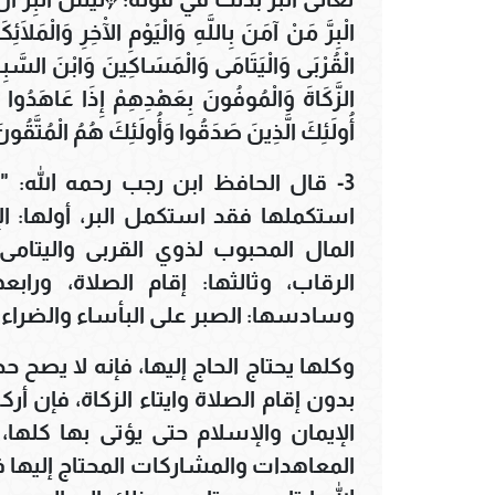
الْبِرَّ مَنْ آمَنَ بِاللَّهِ وَالْيَوْمِ الْآخِرِ وَالْمَلَا
الْقُرْبَى وَالْيَتَامَى وَالْمَسَاكِينَ وَابْنَ السَّبِ
الزَّكَاةَ وَالْمُوفُونَ بِعَهْدِهِمْ إِذَا عَاهَدُوا و
أُولَئِكَ الَّذِينَ صَدَقُوا وَأُولَئِكَ هُمُ الْمُتَّقُونَ۝١٧٧﴾ [البقرة: 177]
3- قال الحافظ ابن رجب رحمه الله: "
استكملها فقد استكمل البر، أولها: الإ
المال المحبوب لذوي القربى واليتام
الرقاب، وثالثها: إقام الصلاة، ورابعه
وسادسها: الصبر على البأساء والضراء 
وكلها يحتاج الحاج إليها، فإنه لا يصح ح
بدون إقام الصلاة وايتاء الزكاة، فإن 
الإيمان والإسلام حتى يؤتى بها كلها،
المعاهدات والمشاركات المحتاج إليها ف