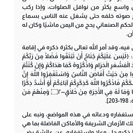
 واسع يكثر من نوافل الصلوات، وإذا ركب
يرفع صوته خلفه حتى يشغل عنه الناس بسماع
لحكم الصنعاني يحج من اليمن ماشيًا وكان له
ن.
ى فيه، وقد أمر الله تعالى بكثرة ذكره في إقامة
َيْكُمْ جُنَاحٌ أَنْ تَبْتَغُوا فَضْلًا مِنْ رَبِّكُمْ
 الْمَشْعَرِ الْحَرَامِ وَاذْكُرُوهُ كَمَا هَدَاكُمْ وَإِنْ كُنْتُمْ
الضَّالِّينَ۝١٩٨ ثُمَّ أَفِيضُوا مِنْ حَيْثُ أَفَاضَ النَّاسُ وَاسْتَغْفِرُوا اللَّهَ إِنَّ
قَضَيْتُمْ مَنَاسِكَكُمْ فَاذْكُرُوا اللَّهَ كَذِكْرِكُمْ آبَاءَكُمْ أَوْ أَشَدَّ ذِكْرًا
فَمِنَ النَّاسِ مَنْ يَقُولُ رَبَّنَا آتِنَا فِي الدُّنْيَا وَمَا لَهُ فِي الْآخِرَةِ مِنْ خَلَاقٍ۝٢٠٠ وَمِنْهُمْ مَنْ
2].
استغفاره ودعائه في هذه المواضع، ونبه على
تلك الأزمان الشريفة والأماكن الفاضلة بما هي
 ذكره جل وعلا واستغفاره، عن عائشة رضي