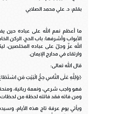
بقلم: د. علي محمد الصلابي
ما أعظم نعم الله على عباده حين ي
الأبواب وأشرفها: باب الحج، الركن الخ
الله عزّ وجلّ على عباده المخلصين، 
وارتقاء في مدارج الإيمان.
قال الله تعالى:
﴿وَلِلَّهِ عَلَى النَّاسِ حِجُّ الْبَيْتِ مَنِ اسْتَطَاع
فهو واجب شرعي، ونعمة ربانية، ومنحة إل
ومن فاته فقد فاتته لحظة من لحظات الع
ويأتي يوم عرفة تاج هذه الأيام، وسيده