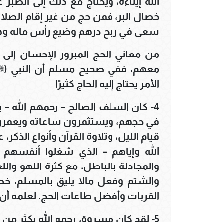
الله إيتاءه، ويحتاج مع ذلك إلى الصب
خصال البر، فمن حج من غير إقام الصلاة
سعى في ربح درهم وضيع رأس ماله وهو
من معاني الحج المبرور الإحسان إل
معهم، ففي صحيح مسلم أن النبي (ﷺ) س
الأمر يحتاج إليه الحاج كثيرًا
4- كان السلف الصالح – رحمهم الله –
في حجهم، ويستثمرون ساعاته ويعمرون أ
قيام الليل، وتلاوة القرآن وأنواع الذك
الله وإياهم – الذي شغلوا أنفسهم
والمجادلة بالباطل، مع كثرة اللهو وال
والشتم وفعل مالا يليق بالمسلم، خ
القربات وأفضل طاعات الحج. لعلمه أن 
5- لقد كان مسروق رحمه الله يكثر من