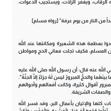
 الرقاب، ويغفر الزلات، ويستجيب الدعوات،
داً من النار من يوم عرفة” [رواه مسلم]
 بعظمة هذه الشعيرة ومكانتها عند الله
ن المسلم، فكيف تجلت معاني الحج ومواطن
 الله عنه قال: أن رسول الله صلى الله عليه
نَهُما والحجُّ المبرورُ ليسَ لَهُ جزاءٌ إلَّا الجنَّةُ".
مبرور أقوال كثيرة، وكانت أفعالهم وأحوالهم
، والصفات الشريفة.
ت كلها والإتيان بأعمال البر، وقد فسر الله
ُّوا وُجُوهَكُمْ قِبَلَ الْمَشْرِقِ وَالْمَغْرِبِ وَلَكِنَّ