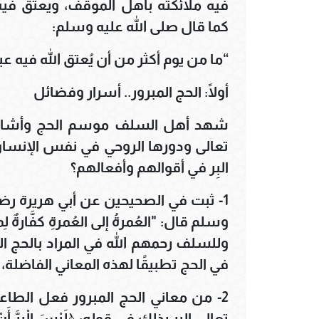
فيه ملائكته بأهل الموقف، ويعتق فيه
كما قال صلى الله عليه وسلم:
“ما من يوم أكثر من أن يُعتق الله فيه عب
أولًا: الحج المبرور.. أسرار وفضائل
شهد أهل السلف موسم الحج وأشادوا
تعالى ودورها الروحي في نفس الإنسا
البِر في أقوالهم وأفعالهم؟
1- ثبت في الصحيحين عن أبي هريرة رضي
وسلم قال: "العُمرةُ إلى العُمرةِ كفَّارةٌ لِما بي
وللسلف رحمهم الله في المراد بالحج ال
في الحج تطبيقًا لهذه المعاني الفاضلة
2- من معاني الحج المبرور فعل الطاعا
تعالى البر بذلك في قوله: ﴿لَيْسَ الْبِرَّ أَنْ تُوَل