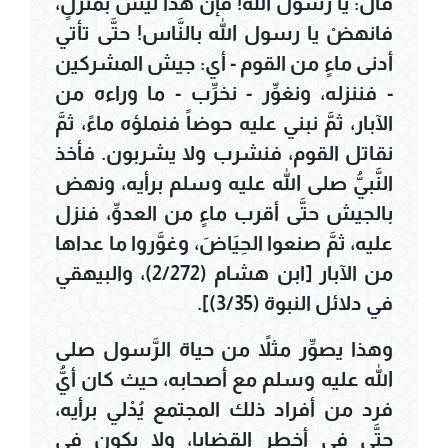
قال: يا رسولَ الله! فإن هذا ليس بمنزلٍ،
فانهضْ يا رسول الله بالنَّاس! حتَّى تأتي
أدنى ماءٍ من القوم - أي: جيش المشركين
- فننزله، ونغوِّر - نخرِّب - ما وراءه من
الآبار، ثمَّ نبني عليه حوضاً فنملؤه ماءً، ثمَّ
نقاتل القوم، فنشرب ولا يشربون. فأخذ
النَّبيُّ صلى الله عليه وسلم برأيه، ونهض
بالجيش حتَّى أقرب ماءٍ من العدوِّ، فنزل
عليه، ثمَّ صنعوا الحِيَاضَ، وغوَّروا ما عداها
من الآبار [ابن هشام (2/272)، والبيهقي
في دلائل النبوة (3/35)].
وهذا يصوِّر مثلاً من حياة الرَّسول صلى
الله عليه وسلم مع أصحابه، حيث كان أيُّ
فرد من أفراد ذلك المجتمع يُدْلي برأيه،
حتَّى في أخطر القضايا، ولا يكون في