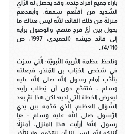
بآراء جميع أفراد جنده، وقد يحصل له الرَّأي
السَّديد من أقلِّهم سمعةً، وأبعدهم
منزلةً من ذلك القائد؛ لأنَّه ليس هناك ما
يحول بين أيِّ فردٍ منهم، والوصول برأيه
إلى قائد جيشه (الحميدي، 1997، ص
4/110)..
ونلحظ عظمة التَّربية النَّبويَّة؛ الَّتي سرَتْ
في شخص الحُبَاب بن المُنذر، فجعلته
يتأدَّب أمام رسول الله صلى الله عليه
وسلم ، فتقدَّم دون أن يُطلب رأيه؛
ليعرض الخطة الَّتي لديه؛ لكن هذا تمَّ بعد
السُّؤال العظيم، الَّذي قدَّمه بين يدي
الرَّسول صلى الله عليه وسلم : «يا
رسولَ الله! أرأيت هذا المنزل، أمنزلاً
أنزلكه الله، ليس لنا أن نتقدَّمه، ولا نتأخر