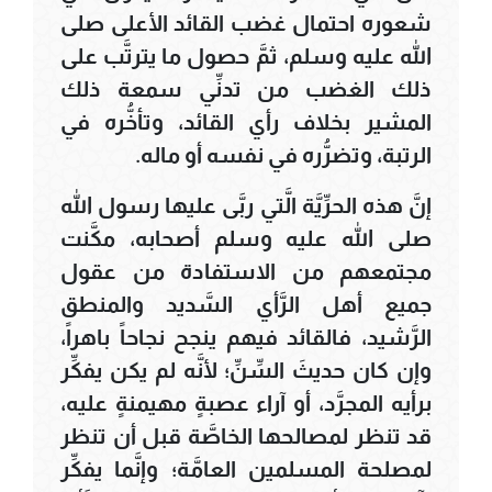
شعوره احتمال غضب القائد الأعلى صلى
الله عليه وسلم، ثمَّ حصول ما يترتَّب على
ذلك الغضب من تدنِّي سمعة ذلك
المشير بخلاف رأي القائد، وتأخُّره في
الرتبة، وتضرُّره في نفسه أو ماله.
إنَّ هذه الحرِّيَّة الَّتي ربَّى عليها رسول الله
صلى الله عليه وسلم أصحابه، مكَّنت
مجتمعهم من الاستفادة من عقول
جميع أهل الرَّأي السَّديد والمنطق
الرَّشيد، فالقائد فيهم ينجح نجاحاً باهراً،
وإن كان حديثَ السِّنِّ؛ لأنَّه لم يكن يفكِّر
برأيه المجرَّد، أو آراء عصبةٍ مهيمنةٍ عليه،
قد تنظر لمصالحها الخاصَّة قبل أن تنظر
لمصلحة المسلمين العامَّة؛ وإنَّما يفكِّر