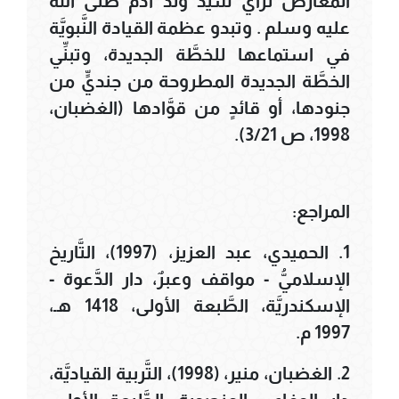
المعارض لرأي سيِّد ولد آدم صلى الله
عليه وسلم . وتبدو عظمة القيادة النَّبويَّة
في استماعها للخطَّة الجديدة، وتبنِّي
الخطَّة الجديدة المطروحة من جنديٍّ من
جنودها، أو قائدٍ من قوَّادها (الغضبان،
1998، ص 3/21).
المراجع:
1. الحميدي، عبد العزيز، (1997)، التَّاريخ
الإسلاميُّ - مواقف وعبرٌ، دار الدَّعوة -
الإسكندريَّة، الطَّبعة الأولى، 1418 هـ،
1997 م.
2. الغضبان، منير، (1998)، التَّربية القياديَّة،