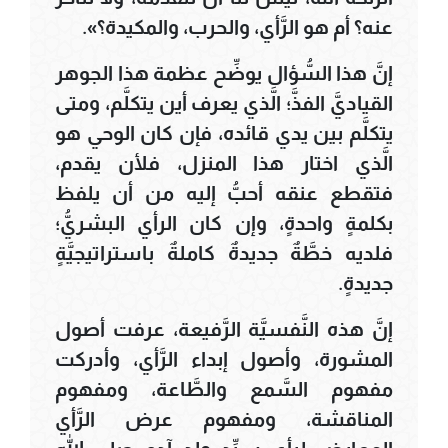
عنه؟ أم هو الرَّأي، والحرب، والمكيدة؟».
إنَّ هذا السُّؤال يوضِّح عظمة هذا الجوهر
القياديَّ الفذَّ؛ الَّذي يعرف أين يتكلَّم، ومتى
يتكلَّم بين يدي قائده، فإن كان الوحي هو
الَّذي اختار هذا المنزل، فلأن يقدم،
فتقطع عنقه أحبُّ إليه من أن يلفظ
بكلمةٍ واحدةٍ، وإن كان الرأي البشريُّ؛
فلديه خطَّةٌ جديدةٌ كاملةٌ باستراتيجيَّةٍ
جديدةٍ.
إنَّ هذه النَّفسيَّة الرَّفيعة، عرفت أصول
المشورة، وأصول إبداء الرَّأي، وأدركت
مفهوم السَّمع والطَّاعة، ومفهوم
المناقشة، ومفهوم عرض الرَّأي