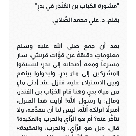
"مشورة الحُباب بن المُنْذِر في بدرٍ"
بقلم: د. علي محمد الصَّلابي
بعد أن جمع صلى الله عليه وسلم
معلوماتٍ دقيقةً عن قوَّات قريشٍ، سار
مسرعاً ومعه أصحابه إلى بدرٍ؛ ليسبقوا
المشركين إلى ماء بدرٍ، وليحولوا بينهم
وبين الاستيلاء عليه، فنزل عند أدنى ماءٍ
من مياه بدرٍ، وهنا قام الحُبَاب بن المُنذر،
وقال: يا رسول الله! أرأيت هذا المنزل،
أمنزلاً أنزلكه اللهُ، ليس لنا أن نتقدَّمه، ولا
نتأخَّر عنه؟ أم هو الرَّأي والحرب والمكيدة؟
قال: «بل هو الرَّأي، والحرب، والمكيدة»