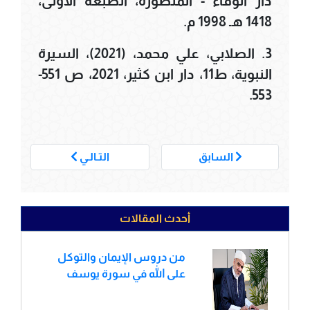
دار الوفاء - المنصورة، الطَّبعة الأولى،
1418 هـ 1998 م.
3. الصلابي، علي محمد، (2021)، السيرة
النبوية، ط11، دار ابن كثير، 2021، ص 551-
553.
___
السابق
التـالـي
أحدث المقالات
من دروس الإيمان والتوكل
على الله في سورة يوسف