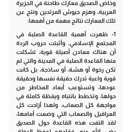
وخاض الصديق معارك طاحنة في الجزيرة
العربية، وهزم جيوش المرتدين ونتج عن
تلك المعارك نتائج مهمة من أهمها:
1- ظهرت أهمية القاعدة الصلبة في
المجتمع الإسلامي، وأثبتت حروب الردة
أن هناك معادن أصيلة قوية، تشكلت
منها القاعدة الصلبة في المدينة والتي لم
تكن رخوة أو هشة، أو ساذجة، بل كانت
قوية واعية تدرك حقيقة نفسها وحقيقة
عودها، وتستوعب أبعاد المخاطر من
حولها، وتخطط بانتباه ويقظة كاملة في
مواجهة كل الصعاب، ولهذا أزاحت كل
العراقيل والصعاب التي وضعت أمامها،
لقد التفت هذه القاعدة حول الصديق
رضي الله عنه، فقادهم لحفظ الدولة،