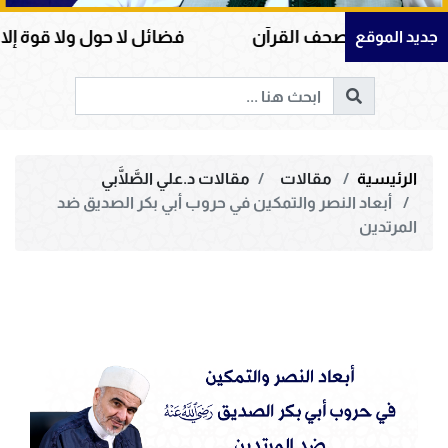
صحف القرآن
فضائل لا حول ولا قوة إلا بالله ومكانتها
جديد الموقع
الرئيسية
مقالات
مقالات د.علي الصَّلَّابي
أبعاد النصر والتمكين في حروب أبي بكر الصديق ضد
المرتدين