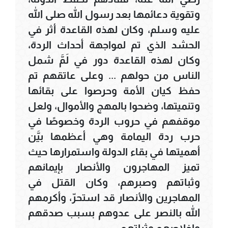
وتقوية دعائمها بعد رسول الله صلى الله
عليه وسلم، وكان لهذه القاعدة أثر في
الحشد الذي تم لمواجهة أحداث الردة،
وكان لهذه القاعدة دور في لَمَّ شمل
الناس من حولهم ... وعلى عاتقهم تم
حفظ كيان الأمة وحرصوا على بقائها
وتنميتها، وضحوا بالمهج والأموال، ولعل
موقفهم في حروب الردة وخصوصًا في
حرب ردة اليمامة وهي أعظمها بيَّن
أهميتها في بقاء الدولة واستمرارها حيث
تميز المهاجرون والأنصار بإيمانهم
وثباتهم وصبرهم، وكان القتل في
المهاجرين والأنصار قد استحرّ، وأكرمهم
الله بالنصر على عدوهم بسبب صدقهم
وإخلاصهم وثباتهم.