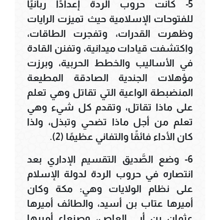
5- كانت حروب الردة إعدادًا ربانيًا
للفتوحات الإسلامية حيث تميزت الرايات
وظهرت القدرات، وتفجرت الطاقات،
واكتشفت قيادات ميدانية، وتفنن القادة
في الأساليب والخطط الحربية، وبرزت
مؤهلات الجندية الصادقة المطيعة
المنضبطة الواعية التي تقاتل وهي تعلم
على ماذا تقاتل، وتقدم كل شيء وهي
تعلم من أجل ماذا تضحي وتبذل، ولذا
كان الأداء فائقًا والتفاني عظيمًا (2).
6- وضع الصَّديق التقسيم الإداري بعد
انتصاره في حروب الردة لدولة الإسلام
على نظام الولايات وهي: مكة وكان
أميرها عتاب بن أسيد، والطائف أميرها
عثمان بن أبي العاص، وصنعاء أميرها