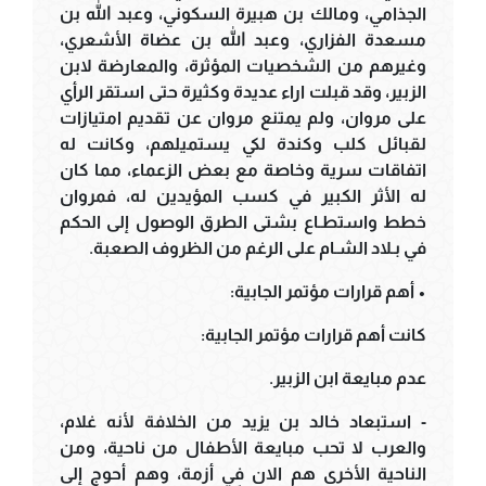
الجذامي، ومالك بن هبيرة السكوني، وعبد الله بن
مسعدة الفزاري، وعبد الله بن عضاة الأشعري،
وغيرهم من الشخصيات المؤثرة، والمعارضة لابن
الزبير، وقد قبلت اراء عديدة وكثيرة حتى استقر الرأي
على مروان، ولم يمتنع مروان عن تقديم امتيازات
لقبائل كلب وكندة لكي يستميلهم، وكانت له
اتفاقات سرية وخاصة مع بعض الزعماء، مما كان
له الأثر الكبير في كسب المؤيدين له، فمروان
خطط واستطـاع بشتى الطرق الوصول إلى الحكم
في بـلاد الشـام على الرغم من الظروف الصعبة.
• أهم قرارات مؤتمر الجابية:
كانت أهم قرارات مؤتمر الجابية:
عدم مبايعة ابن الزبير.
- استبعاد خالد بن يزيد من الخلافة لأنه غلام،
والعرب لا تحب مبايعة الأطفال من ناحية، ومن
الناحية الأخرى هم الان في أزمة، وهم أحوج إلى