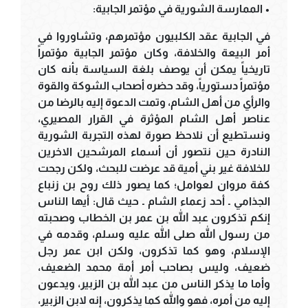
• الممارسة الشورية في مؤتمر الجابية:
في الجابية عقد الكلبيون مؤتمرهم، وتشاوروا في
أمر البيعة والخلافة، وكان مؤتمر الجابية مؤتمراً
تاريخياً يمكن أن يوصف بلغة السياسة بأنه كان
مؤتمراً دستورياً، وقد حضره أصحاب الشوكة والقوة
والرأي من أهل الشام، وتمت الدعوة إليه بالرضا من
عناصر أهل الشام المؤثرة في القرار المصيري،
ونستطيع أن نلاحظ صورة لهذه التجربة الشورية
النادرة حين نتصور أن أسماء المرشحين الاخرين
للخلافة غير بني أمية قد عرضت للبحث، ولكن رجحت
كفة مروان لعوامل؛ كما يصور ذلك روح بن زنباع
الجذامي ـ أحد زعماء الشام ـ حيث قال: أيها الناس
إنكم تذكرون عبد الله بن عمر بن الخطاب وصحبته
من رسول الله صلى الله عليه وسلم، وقدمه في
الإسلام، وهو كما تذكرون، ولكن ابن عمر رجل
ضعيف، وليس بصاحب أمر أمة محمد الضعيف،
وأما ما يذكر الناس من عبد الله بن الزبير، ويدعون
إليه من أمره، فهو والله كما يذكرون، إنه لابن الزبير،