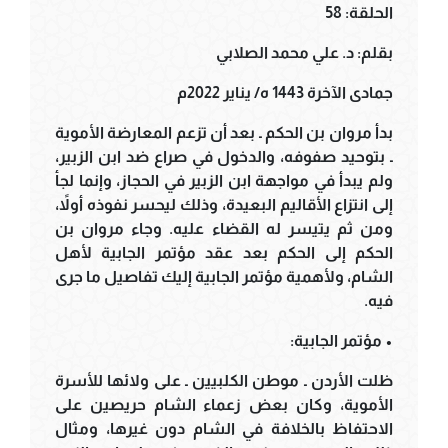
الحلقة: 58
بقلم: د. علي محمد الصلابي
جمادى الآخرة 1443 ه/ يناير 2022م
بدأ مروان بن الحكم ـ بعد أن تزعم المعارضة الأموية
ـ بتوحيد صفوفه، والدخول في صراع ضد ابن الزبير،
ولم يبدأ في مواجهة ابن الزبير في الحجاز، وإنما لجأ
إلى انتزاع الأقاليم البعيدة، وذلك ليحسر نفوذه أولاً،
ومن ثم يتيسر له القضاء عليه. وجاء مروان بن
الحكم إلى الحكم بعد عقد مؤتمر الجابية لأهل
الشام، ولأهمية مؤتمر الجابية إليك تفاصيل ما جرى
فيه.
• مؤتمر الجابية:
ظلت الأردن ـ موطن الكلبيين ـ على ولائها للأسرة
الأموية، وكان بعض زعماء الشام حريصين على
الاحتفاظ بالخلافة في الشام دون غيرها، ومثال