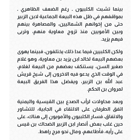
بينما تشبث الكلبيون ـ رغم الضعف الظاهري ـ
بمواقفهم في ظل هذه البيعة الجماعية لابن الزبير
حتى من إخوانهم الشماليين، والمصاهرة بينهم
وبين الأمويين منذ تزوج معاوية منهم، وتربى
فيهم يزيد.
ولكن الكلبيين فيما عدا ذلك يختلفون، فبينما يهوى
بعضهم البيعة لخالد ابن يزيد بن معاوية، وهو غلام
صغير السن، يستنكف بعضهم من البيعة لغلام،
في الوقت الذي يدعو فيه الاخرون إلى شيخ قريش
عبد الله بن الزبير، ويفضل هذا الفريق البيعة
لمروان بن الحكم.
وبعد محاولات لرأب الصدع بين القيسية واليمنية
اتفق الطرفان على الالتقاء في الجابية، للتشاور
والاتفاق، فسار الكلبيون والأمويون إلى هناك، على
حين غلب بعض أنصار ابن الزبير الضحاك بن قيس
على رأيه، فأطاعهم، ومال نحو مرج راهط.