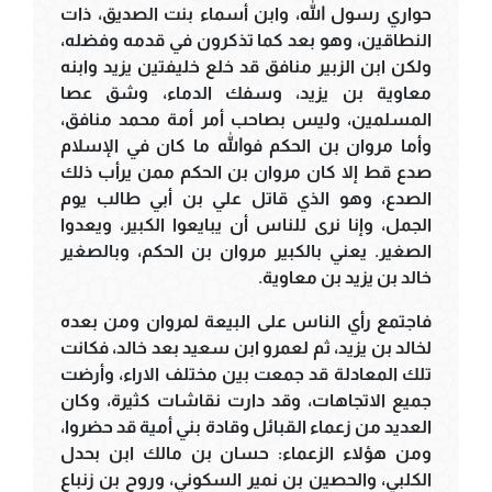
حواري رسول الله، وابن أسماء بنت الصديق، ذات
النطاقين، وهو بعد كما تذكرون في قدمه وفضله،
ولكن ابن الزبير منافق قد خلع خليفتين يزيد وابنه
معاوية بن يزيد، وسفك الدماء، وشق عصا
المسلمين، وليس بصاحب أمر أمة محمد منافق،
وأما مروان بن الحكم فوالله ما كان في الإسلام
صدع قط إلا كان مروان بن الحكم ممن يرأب ذلك
الصدع، وهو الذي قاتل علي بن أبي طالب يوم
الجمل، وإنا نرى للناس أن يبايعوا الكبير، ويعدوا
الصغير. يعني بالكبير مروان بن الحكم، وبالصغير
خالد بن يزيد بن معاوية.
فاجتمع رأي الناس على البيعة لمروان ومن بعده
لخالد بن يزيد، ثم لعمرو ابن سعيد بعد خالد، فكانت
تلك المعادلة قد جمعت بين مختلف الاراء، وأرضت
جميع الاتجاهات، وقد دارت نقاشات كثيرة، وكان
العديد من زعماء القبائل وقادة بني أمية قد حضروا،
ومن هؤلاء الزعماء: حسان بن مالك ابن بحدل
الكلبي، والحصين بن نمير السكوني، وروح بن زنباع