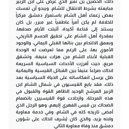
ذلك: الحصين بن نمير الذي عرض على ابن الزبير
مبايعته بشرط الانتقال للشام، ويبدو أن تمسك
بعض زعماء أهل الشام باستمرار دمشق مركزاً
للخلافة لم يكن أمراً عاطفياً غير مبرر، بل كان
يستند إلى قناعة أكيدة، أثبتت الأيام صدقها،
بمقدرة أهل الشام على تحقيق الحسم التاريخي،
وبعمق الالتحام بين بنائها القبلي اليماني، والوجود
الأموي بها، على الرغم مما تعرضت له الوحدة
القبلية لأبناء الشام من هزات عنيفة، وتشقق
مريع، حيث أفرزت الأحداث السياسية السريعة
انذاك صراعاً عنيفاً بين القبائل القيسية واليمانية
ظل يرسل انعكاساته على الحياة السياسية بعد
ذلك، فقد بايع القيسيون في شمال الشام ابن
الزبير المرشح الوحيد الظاهر القوة والقبول في
هذه المرحلة، وازدادت قوة القيسيين بانضمام
الضحاك بن قيس الفهري إليهم، وهو الرجل الذي
أمضى تاريخه كله في الشام، وفي خدمة معاوية
وابنه يزيد، والذي كان يُشرف انذاك على شؤون
دمشق منذ وفاة معاوية الثاني.