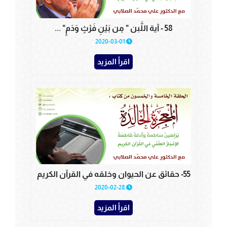
58 - آية اللَّبن " مِن بَيْنِ فَرْثٍ وَدَمٍ" ...
2020-03-01
اقرأ المزيد
55- حقائق عن الحيوان وخلقه في القرآن الكريم
2020-02-28
اقرأ المزيد