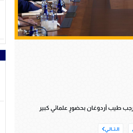
جب طيب أردوغان بحضورٍ علمائي كبير
___
الـتــالـي