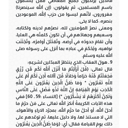
فالذين يرتكبون جميع المعاصي ممّن يتسمّون
باسم المسلمين، ثم يقولون: (إن الله سينصرنا)
مغرورون، لأنّهم ليسوا من حزبِ اللهِ، الموعودين
بنصره، كما لا يخى.
ومعنى نصرُ المؤمنين لله، نصرُهم لدينه ولكتابه،
وسعيهم وجهادُهم في أن تكونَ كلمتُه هي العليا،
وأن تقامَ حدودُه في أرضه، وتُمْتَثَلَ أوامرُه، وتُجْتَنَبَ
نواهيه، ويُحْكَمَ في عبادِه بما أنزل على رسوله صلى
الله عليه وسلم.
9 ـ هولُ العقابِ الذي ينتظرُ المبدّلين لشرعِهِ:
قال تعالى: {قُلْ أَرَأَيْتُمْ مَا أَنْزَلَ اللهُ لَكُم مِّن رِّزْقٍ
فَجَعَلْتُمْ مِّنْهُ حَرَاماً وَحَلَالاً قُلْ أآلله أَذِنَ لَكُمْ أَمْ عَلَى
اللَّهِ تَفْتَرُونَ * وَمَا ظَنُّ الَّذِينَ يَفْتَرُونَ عَلَى اللَّهِ
الْكَذِبَ يَوْمَ الْقِيَامَةِ إِنَّ اللَّهَ لَذُو فَضْلٍ عَلَى النَّاسِ
وَلَكِنَّ أَكْثَرَهُمْ لاَ يَشْكُرُونَ *} [النساء :59 ـ 60] ففي
هذه الآيات الكريمةُ أنكرَ الله تعالى على مَنْ حرّمَ ما
أحلَّ الله، أو أحلَّ ما حرَّم الله، بمجرّد الاراءِ والأهواء،
التي لا مستندَ لها، ولا دليلَ عليها، ثم توعّدهم على
ذلك يومَ القيامة فقال: أي: {وَمَا ظَنُّ الَّذِينَ يَفْتَرُونَ