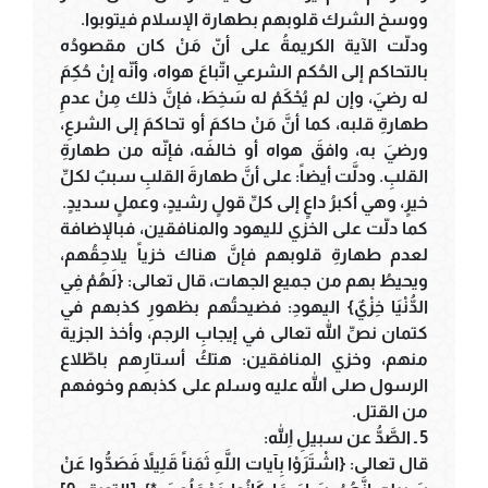
ووسخ الشرك قلوبهم بطهارة الإسلام فيتوبوا.
ودلّت الآية الكريمةُ على أنّ مَنْ كان مقصودُه
بالتحاكم إلى الحُكم الشرعي اتّباعَ هواه، وأنّه إنْ حُكِمَ
له رضيَ، وإن لم يُحْكَمْ له سَخِطَ، فإنَّ ذلك مِنْ عدمِ
طهارةِ قلبه، كما أنَّ مَنْ حاكمَ أو تحاكمَ إلى الشرعِ،
ورضيَ به، وافقَ هواه أو خالفَه، فإنّه من طهارةِ
القلبِ. ودلَّت أيضاً: على أنَّ طهارةَ القلبِ سببٌ لكلِّ
خيرٍ، وهي أكبرُ داعٍ إلى كلِّ قولٍ رشيدٍ، وعملٍ سديدٍ.
كما دلّت على الخزي لليهود والمنافقين، فبالإضافة
لعدم طهارةِ قلوبهم فإنَّ هناك خزياً يلاحِقُهم،
ويحيطُ بهم من جميع الجهات، قال تعالى: {لَهُمْ فِي
الدُّنْيَا خِزْيٌ} اليهودِ: فضيحتُهم بظهورِ كذبهم في
كتمان نصِّ الله تعالى في إيجابِ الرجم، وأخذ الجزية
منهم، وخزي المنافقين: هتكُ أستارِهم باطّلاع
الرسول صلى الله عليه وسلم على كذبهم وخوفهم
من القتل.
5 ـ الصَّدُّ عن سبيلِ اللهِ:
قال تعالى: {اشْتَرَوْا بِآيات اللَّهِ ثَمَناً قَلِيلاً فَصَدُّوا عَنْ