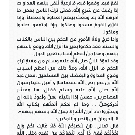
تقعَ فيما وقعوا فيه، فالرعيةُ تُلقى بينهم العداوات
إذا رغبتْ عن شرعِ اللهِ، فمتى تركَ الناسُ بعضَ ما
أمرهم الله به، وقعتْ بينهم العداوةُ والبغضاءُ، وإذا
تفرّقَ القومُ فسدوا وهلكوا، وإذا اجتمعوا صلحوا
وملكوا.
وإذا خرجَ ولاةُ الأمورِ عن الحكمِ بين الناس بالكتاب
والسنة، فقد حكموا بغير ما أنزلَ الله، ووقع بأسهم
بينهم، وهذا مِنْ أعظمِ أسباب تغيير الدول.
وقد تعوّذَ النبيُّ صلى الله عليه وسلم من مغبةِ تركِ
الحكم ما أنزل الله، وعدَّ ذلك من أعظم أسـبابِ
وقـوعِ العداوةِ والبغضـاءِ بين المسلمين، فعن عبد
الله بن عمر رضي الله عنهما قـال: أقبل علينا رسولُ
اللهِ صلى الله عليه وسلم فقـال: «يا معشرَ
المهـاجريـن، خمسٌ إذا ابتليتُم بهنَّ وأعوذُ بالله أن
تُدركوهنَّ ... وما لم تحكم أئمتُهم بكتابِ الله
ويتخيّروا مِما أنزلَ الله، إلا جعلَ الله بأسهم بينهم».
8 ـ الحرمانُ من النصر والتمكين:
قال تعالى: {إِنْ يَنْصُرْكُمُ اللَّهُ فَلاَ غَالِبَ لَكُمْ وَإِنْ
يَخْذُلْكُمْ فَمَنْ ذَا الَّذِي يَنْصُرُكُمْ مِنْ بَعْدِهِ وَعَلَى اللَّهِ