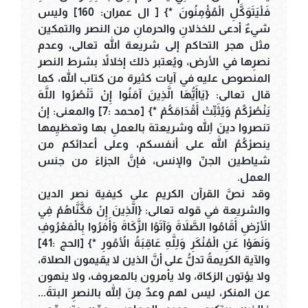
فَلْيَتَوَكَّلِ الْمُؤْمِنُونَ *} [ ال عمران: 160] وليس
شيءٌ أدعى للخذلانِ والحرمانِ من النصر والتمكين
مثل هجر التحاكم إلى شريعة الله تعالى، وعدم
نصرِها في الأرض، ويُعتبر ذلك إخلالاً بشرط النصر
المنصوص عليه في آيات كثيرة من كتاب الله، كما
قال تعالى: {يَاأَيُّهَا الَّذِينَ آمَنُوا إِنْ تَنْصُرُوا اللَّهَ
يَنْصُرْكُمْ وَيُثَبِّتْ أَقْدَامَكُمْ *} [محمد :7] والمعنى: إنْ
تنصروا دينَ اللهِ وشريعتهَ بالعملِ بها وتعظيِمها
ينصرْكُمُ الله على أنفسكم، وعلى أعدائكم من
شياطين الجنّ والإنس، فإنَّ الجزاءَ من جنس
العمل.
وقد نصَّ القرآن الكريم على كيفية نصر الدين
والشريعة في قوله تعالى: {الَّذِينَ إِنْ مَكَّنَّاهُمْ فِي
الأَرْضِ أَقَامُوا الصَّلاَةَ وَآتَوُا الزَّكَاةَ وَأَمَرُوا بِالْمَعْرُوفِ
وَنَهَوْا عَنِ الْمُنْكَرِ وَلِلَّهِ عَاقِبَةُ الأُمُورِ *} [الحج :41]
والآية الكريمةُ تدلُّ على أنَّ الذين لا يقيمون الصلاة،
ولا يؤتون الزكاة، ولا يأمرون بالمعروف، ولا ينهون
عن المنكر، ليس لهم وعدٌ مِنَ اللهِ بالنصرِ البتةَ...