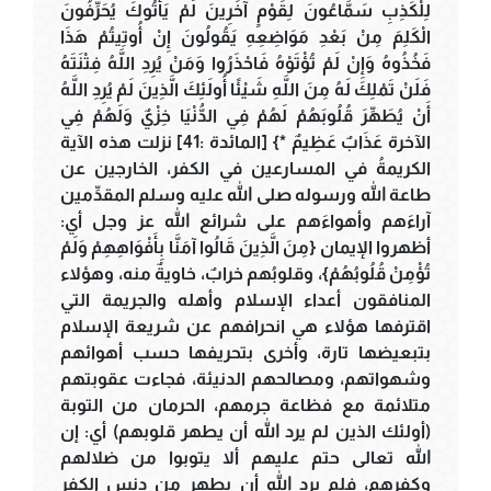
لِلْكَذِبِ سَمَّاعُونَ لِقَوْمٍ آخَرِينَ لَمْ يَأْتُوكَ يُحَرِّفُونَ
الْكَلِمَ مِنْ بَعْدِ مَوَاضِعِهِ يَقُولُونَ إِنْ أُوتِيتُمْ هَذَا
فَخُذُوهُ وَإِنْ لَمْ تُؤْتَوْهُ فَاحْذَرُوا وَمَنْ يُرِدِ اللَّهُ فِتْنَتَهُ
فَلَنْ تَمْلِكَ لَهُ مِنَ اللَّهِ شَيْئًا أُولَئِكَ الَّذِينَ لَمْ يُرِدِ اللَّهُ
أَنْ يُطَهِّرَ قُلُوبَهُمْ لَهُمْ فِي الدُّنْيَا خِزْيٌ وَلَهُمْ فِي
الآخرة عَذَابٌ عَظِيمٌ *} [المائدة :41] نزلت هذه الآية
الكريمةُ في المسارعين في الكفر، الخارجين عن
طاعة الله ورسوله صلى الله عليه وسلم المقدِّمين
آراءَهم وأهواءَهم على شرائع الله عز وجل أي:
أظهروا الإيمان {مِنَ الَّذِينَ قَالُوا آمَنَّا بِأَفْوَاهِهِمْ وَلَمْ
تُؤْمِنْ قُلُوبُهُمْ}، وقلوبُهم خرابٌ، خاويةٌ منه، وهؤلاء
المنافقون أعداء الإسلام وأهله والجريمة التي
اقترفها هؤلاء هي انحرافهم عن شريعة الإسلام
بتبعيضها تارة، وأخرى بتحريفها حسب أهوائهم
وشهواتهم، ومصالحهم الدنيئة، فجاءت عقوبتهم
متلائمة مع فظاعة جرمهم، الحرمان من التوبة
(أولئك الذين لم يرد الله أن يطهر قلوبهم) أي: إن
الله تعالى حتم عليهم ألا يتوبوا من ضلالهم
وكفرهم، فلم يرد الله أن يطهر من دنس الكفر