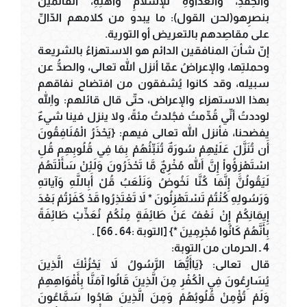
والحِقْدِ، والعداوةِ للإسلامِ وأهلِهِ، القائمين
بنصرِهو(لحن القول): ما يبدو من كلامهم الدّالِّ
على مقاصِدهم بالتعريض أو التورية.
إنّ شأنَ المنافقين الدائم هو الاستهزاءُ بالشريعة
وحملتِها، والإعراضُ عمّا أنزل الله تعالى، والصدُّ عن
سبيله، وقد كانوا يُشفقون من افتضاح نفاقهم
بهذا الاستهزاء والإعراض، حتّى قال قائلهم: واللهِ
لوددتُ أنِّي قُدِّمتُ فجُلدتُ مئةً، ولا ينزل فينا شيءٌ
يفضحنا، فأنزل الله تعالى فيهم: {يَحْذَرُ الْمُنَافِقُونَ
أَن تُنَزَّلَ عَلَيْهِمْ سُورَةٌ تُنَبِّئُهُمْ بِمَا فِي قُلُوبِهِم قُلِ
اسْتَهْزِؤُواْ إِنَّ اللّهَ مُخْرِجٌ مَّا تَحْذَرُونَ وَلَئِنْ سَأَلْتَهُمْ
لَيَقُولُنَّ إِنَّمَا كُنَّا نَخُوضُ وَنَلْعَبُ قُلْ أَبِاللَّهِ وَآياتهِ
وَرَسُولِهِ كُنْتُمْ تَسْتَهْزِئُونَ * لاَ تَعْتَذِرُوا قَدْ كَفَرْتُمْ بَعْدَ
إِيمَانِكُمْ إِنْ نَعْفُ عَنْ طَائِفَةٍ مِنْكُمْ نُعَذِّبْ طَائِفَةً
بِأَنَّهُمْ كَانُوا مُجْرِمِينَ *} [التوبة :64 ـ 66] .
4 ـ الحرمان من التوبة:
قال تعالى: {يَاأَيُّهَا الرَّسُولُ لاَ يَحْزُنْكَ الَّذِينَ
يُسَارِعُونَ فِي الْكُفْرِ مِنَ الَّذِينَ قَالُوا آمَنَّا بِأَفْوَاهِهِمْ
وَلَمْ تُؤْمِنْ قُلُوبُهُمْ وَمِنَ الَّذِينَ هَادُوا سَمَّاعُونَ