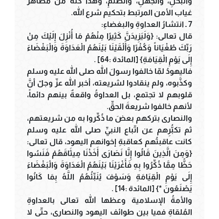
والبخلِ، والجهلِ، والظُّلمِ، وهذا كلُّه من مظاهر
غياب الأمن المرتبط بتحكيم شرع الله.
7 ـ انتشارُ العداوةِ والبغضاءِ:
قال تعالى: {وَلَيَزِيدَنَّ كَثِيرًا مِنْهُمْ مَا أُنْزِلَ إِلَيْكَ مِنْ
رَبِّكَ طُغْيَاناً وَكُفْرًا وَأَلْقَيْنَا بَيْنَهُمُ الْعَدَاوَةَ وَالْبَغْضَاءَ
إِلَى يَوْمِ الْقِيَامَةِ} [المائدة :64] .
فاليهودُ لمّا خالفوا رسولَ الله صلى الله عليه وسلم
وكذَّبوه، ولم ينقادوا لشريعته، أخبر الله عزّ وجلّ أنَّ
قلوبهم لا تجتمع، بل العداوةُ واقعةٌ بينهم دائماً،
لأنهم خالفوا شريعةَ الحقِّ.
والنصارى بتركهم بعضَ ما ذُكِّروا به من شريعتهم،
ثم تكبُّرِهم عن اتّباع النبيِّ صلى الله عليه وسلم
كانت عاقبتُهم كعاقبةِ إخوانهم اليهود، قال تعالى:
{وَمِنَ الَّذِينَ قَالُوا إِنَّا نَصَارَى أَخَذْنَا مِيثَاقَهُمْ فَنَسُوا
حَظًّا مِمَّا ذُكِّرُوا بِهِ فَأَغْرَيْنَا بَيْنَهُمُ الْعَدَاوَةَ وَالْبَغْضَاءَ
إِلَى يَوْمِ الْقِيَامَةِ وَسَوْفَ يُنَبِّئُهُمُ اللَّهُ بِمَا كَانُوا
يَصْنَعُونَ *} [المائدة :14] .
والأمةُ الإسلامية وعظها الله تعالى بالعداوةِ
المُلقاةِ فميا بين طوائف اليهود والنصارى، حتّى لا