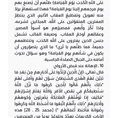
عَلَى اللَّهِ الْكَذِبَ يَوْمَ الْقِيَامَةِ} ظنُّهم أنْ يُصنعَ بهم
يومَ مرجعهم إلينا يومَ القيامة؟ فهذا استفهامٌ يرادُ
منه تهويلُ وتفظيعُ العقابِ الأليم، الذي ينتظِرُ
المفترين المتقوّلين على الله، المبدّلين لشرعه،
ولذا نُكِّرَ وأُبهم، فمصيرُهم هو أسوأُ المصير،
وعقابُهم أوخمُ العقاب. وصيغة الغائب تشمل
جنسَ الذين يفترون على الله الكذبَ، وتنتظمهم
جميعاً، فما ظنُّهم يا تُرى؟ ما الذي يتصوّرون أن
يكونَ في شأنهم يومَ القيامة؟ وهو سؤالٌ تذوبُ
أمامَه حتى الجبالَ الصلدةَ الجاسية.
10 ـ الإهانة عند قبض الأرواح:
قال تعالى: {إِنَّ الَّذِينَ ارْتَدُّوا عَلَى أَدْبَارِهِمْ مِنْ بَعْدِ مَا
تَبَيَّنَ لَهُمُ الْهُدَى الشَّيْطَانُ سَوَّلَ لَهُمْ وَأَمْلَى لَهُمْ
*ذَلِكَ بِأَنَّهُمْ قَالُوا لِلَّذِينَ كَرِهُوا مَا نَزَّلَ اللَّهُ
سَنُطِيعُكُمْ فِي بَعْضِ الأَمْرِ وَاللَّهُ يَعْلَمُ إِسْرَارَهُمْ
*فَكَيْفَ إِذَا تَوَفَّتْهُمُ الْمَلاَئِكَةُ يَضْرِبُونَ وُجُوهَهُمْ
وَأَدْبَارَهُمْ *ذَلِكَ بِأَنَّهُمُ اتَّبَعُوا مَا أَسْخَطَ اللَّهَ وَكَرِهُوا
رِضْوَانَهُ فَأَحْبَطَ أَعْمَالَهُمْ *} [محمد :25 ـ 28] هذه
الآيات الكريماتُ تهدِّدُ وتتوعّدُ نوعاً من المنحرفين