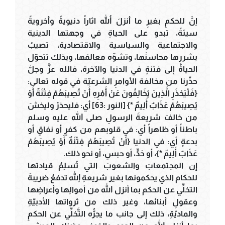
إنَّ للحكمِ بغيرِ ما أنزلَ اللهُ اثاراً دنيويةً وأخرويةً
سيئةً، تبدو على الحياةِ في وجهتها الدينية
والاجتماعية والسياسية والاقتصادية، تصيبُ
بشررِها محاسنَها، وتشوِّه معالمَها، وبذلك تتحوّل
الحياةُ إلى فتنةٍ في الدنيا والآخرة، فالله عزَّ وجلَّ
حذّرنا من مخالفة الأوامرِ الشرعيّة في قوله تعالى:
{فَلْيَحْذَرِ الَّذِينَ يُخَالِفُونَ عَنْ أَمْرِهِ أَنْ تُصِيبَهُمْ فِتْنَةٌ أَوْ
يُصِيبَهُمْ عَذَابٌ أَلِيمٌ *} [النور :63] أي: فليحذرْ وليخشَ
من خالفَ شريعةَ الرسولِ صلى الله عليه وسلم
باطناً أو ظاهراً أي: في قلوبهم من كفرٍ أو نفاقٍ أو
بدعةٍ أي: في الدنيا {أَنْ تُصِيبَهُمْ فِتْنَةٌ أَوْ يُصِيبَهُمْ
عَذَابٌ أَلِيمٌ *}، أو حَدٍّ، أو حبسٍ، أو نحو ذلك.
إن المجتمعاتِ والشعوبَ التي تُسلِمُ قيادتها
للحكام الذي يحكمونها بغير شريعةِ اللهِ تدفعُ ضريبةَ
التخلِّي عن الحكم بما أنزل الله من أموالِها وأعراضِها
وعقولِ أبنائها، وغير ذلك من ثرواتها الأدبيّةِ
والماديّةِ، ذلك إلى جانب ما يجرُّه التَّخلِّي عن الحكمِ