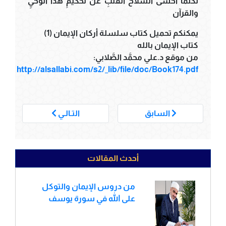
لكنّما أخشى انسلاخَ القلبِ عن تحكيمِ هذا الوحيِ
والقرآن
يمكنكم تحميل كتاب سلسلة أركان الإيمان (1)
كتاب الإيمان بالله
من موقع د.علي محمَّد الصَّلابي:
http://alsallabi.com/s2/_lib/file/doc/Book174.pdf
___
السابق
التـالـي
أحدث المقالات
من دروس الإيمان والتوكل
على الله في سورة يوسف