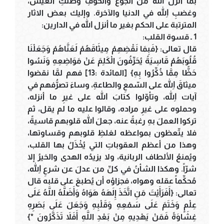
بما أنزل الله من الجوع والخوفِ وضنكِ العيش،
وغضبِ اللهِ في الدنيا والآخرة. وإليك بعض الاثار
المترتبة على الحكم بغير ما أنزل الله في الدارين:
1 ـ قسوة القلب:
قال تعالى: {فَبِمَا نَقْضِهِمْ مِيثَاقَهُمْ لَعَنَّاهُمْ وَجَعَلْنَا
قُلُوبَهُمْ قَاسِيَةً يُحَرِّفُونَ الْكَلِمَ عَنْ مَوَاضِعِهِ وَنَسُوا
حَظًّا مِمَّا ذُكِّرُوا بِهِ} [المائدة :13] فهم لمَّا نقضوا
ميثاقَ اللهِ على السّمعِ والطاعةِ، وساءَ تصرُّفهم في
آيات اللهِ، وتأوّلوا كتابَ الله على غيرِ ما أنزله،
وحملوه على غيرِ مراده، وقالوا عليه ما لم يقل، ثم
تركوا العملَ بهِ رغبةً عنه، جعلَ الله قلوبهم قاسيةً،
فلا يتّعظون بمواعظه لغلظِ قلوبهم وقساوتها،
وهذا من أعظم العقوباتِ التي يُخْذَلُ بها القلب،
ويُمنعُ الألطاف الربانية، ولا يزيدُه الهدى والخيرُ إلا
شرّاً. وهكذا الشأنُ في كلِّ من عدلَ عن شرعِ اللهِ،
مُحكِّماً عقله وهواه، فجزاؤه أن يُطبعَ على قلبه قال
تعالى: {أَفَرَأَيْتَ مَنِ اتَّخَذَ إِلَهَهُ هَوَاهُ وَأَضَلَّهُ اللَّهُ عَلَى
عِلْمٍ وَخَتَمَ عَلَى سَمْعِهِ وَقَلْبِهِ وَجَعَلَ عَلَى بَصَرِهِ
غِشَاوَةً فَمَنْ يَهْدِيهِ مِنْ بَعْدِ اللَّهِ أَفَلاَ تَذَكَّرُونَ *}