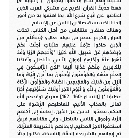
سَبِيلِهِ إِنَّهُمْ سَاءَ مَا كَانُوا يَعْمَلُونَ *} [التوبة :9]
فهذا حديثُ القرآن الكريم عن مشركي العرب الذين
اعتاضوا عن اتّباع شرع الله، بما اهتموا به من أمور
الدنيا الخسيسة، صادّين الناسَ عن الإسلام.
وهناك صنفان متقابلان من أهل الكتاب، تحدّث
القرآن الكريم عنهم في قوله تعالى: {فَبِظُلْمٍ مِنَ
الَّذِينَ هَادُوا حَرَّمْنَا عَلَيْهِمْ طَيِّبَاتٍ أُحِلَّتْ لَهُمْ
وَبِصَدِّهِمْ عَنْ سَبِيلِ اللَّهِ كَثِيرًا *وَأَخْذِهِمُ الرِّبَا وَقَدْ
نُهُوا عَنْهُ وَأَكْلِهِمْ أَمْوَالَ النَّاسِ بِالْبَاطِلِ وَأَعْتَدْنَا
لِلْكَافِرِينَ مِنْهُمْ عَذَابًا أَلِيمًا *لَكِنِ الرَّاسِخُونَ فِي
الْعِلْمِ مِنْهُمْ وَالْمُؤْمِنُونَ يُؤْمِنُونَ بِما أُنْزِلَ إِلَيْكَ وَمَا
أُنْزِلَ مِنْ قَبْلِكَ وَالْمُقِيمِينَ الصَّلاَةَ وَالْمُؤْتُونَ الزَّكَاةَ
وَالْمُؤْمِنُونَ بِاللَّهِ وَالْيَوْمِ الآخِرِ أُولَئِكَ سَنُؤْتِيهِمْ أَجْرًا
عَظِيمًا *} [النساء :160 ـ 162] ففريقٌ توعّدهم الله
تعالى بالعذابِ الأليم، لتعاطيهم الرِّشوة على
الحكم، فصدّوا الناسَ عن الدِّين، إضافةً إلى أكلهم
الرِّبا، وأموال الناس بالباطل، وفي مقابلهم فريقٌ
استحقّوا الاجرَ العظيم، لإيمانهم بالشريعة المنزَّلة،
ثم إيمانهم بالشريعة الحقّة الناسخة، فكانوا مثلاً