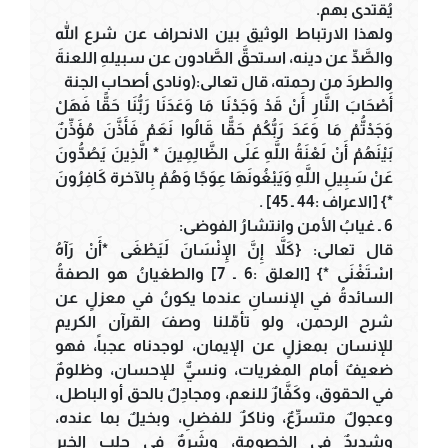
يُقتدى بهم.
ولهذا الارتباط الوثيق بين الانحراف عن شرع الله
والصَّدِّ عن دينه، استحقَّ الصَّادون عن سبيلهِ اللعنةَ
والطردَ من رحمته، قال تعالى:(ونادى أصحاب الجنة
أَصْحَابَ النَّارِ أَنْ قَدْ وَجَدْنَا مَا وَعَدَنَا رَبُّنَا حَقًّا فَهَلْ
وَجَدْتُّمْ مَا وَعَدَ رَبُّكُمْ حَقًّا قَالُوا نَعَمْ فَأَذَّنَ مُؤَذِّنٌ
بَيْنَهُمْ أَنْ لَعْنَةُ اللَّهِ عَلَى الظَّالِمِينَ * الَّذِينَ يَصُدُّونَ
عَنْ سَبِيلِ اللَّهِ وَيَبْغُونَهَا عِوَجًا وَهُمْ بِالآخرة كَافِرُونَ
*} [الاعراف :44 ـ 45] .
6 ـ غيابُ الأمن وانتشارُ الفوضى:
قال تعالى: {كَلاَّ إِنَّ الإِنْسَانَ لَيَطْغَى *أَنْ رَآهُ
اسْتَغْنَى *} [العلق :6 ـ 7] والطغيانُ هو الصفةُ
السائدةُ في الإنسانِ عندما يكونُ في معزلٍ عن
شرح الرحمن، ولو تأمّلنا وصفَ القرآن الكريم
للإنسان بمعزلٍ عن الإيمان، لوجدناه عجباً، فهو
ضعيفٌ أمام المغريات، ونسيٌّ للإحسان، وظلومٌ
في الحقوق، وكَفَّارٌ للنعم، ومجادِلٌ بالحق أو الباطل،
وعجولٌ متسرِّعٌ، وناكرٌ للفضلِ، وبخيلٌ بما عنده،
وشديدٌ في الخصومةِ، وشَرِهٌ في جلبِ الخير