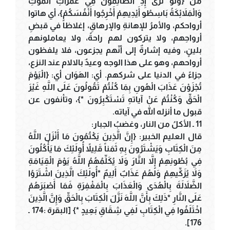
من {وَلَوْ تَرَى إِذِ الظَّالِمُونَ فِي غَمَرَاتِ الْمَوْتِ
وَالْمَلاَئِكَةُ بَاسِطُو أَيْدِيهِمْ أَخْرِجُوا أَنْفُسَكُمْ}، أي هاتوا
أرواحكم، والأمرُ للإهانةِ والإرهاقِ، إغلاظاً في قبضِ
أرواحِهم، ولا يتركون لهم راحةً، ولا يعاملونهم
بلينٍ، وفيه إشارةٌ إلى أنّهم يجزعون، فلا يلفظون
أرواحهم، وهو على هذا الوجه وعيدٌ بالالام عند النزع،
جزاءً في الدنيا على شركهم. أي: الهَوَان أي: {الْيَوْمَ
تُجْزَوْنَ عَذَابَ الْهُونِ بِمَا كُنْتُمْ تَقُولُونَ عَلَى اللَّهِ غَيْرَ
الْحَقِّ وَكُنْتُمْ عَنْ آياتهِ تَسْتَكْبِرُونَ *}، وتأنفون عن
قبول ما أنزله الله في آياته.
11 ـ الأكلُ من النار، وغضبُ الجبار:
قال العليم الخبير: {إِنَّ الَّذِينَ يَكْتُمُونَ مَا أَنْزَلَ اللَّهُ
مِنَ الْكِتَابِ وَيَشْتَرُونَ بِهِ ثَمَناً قَلِيلاً أُولَئِكَ مَا يَأْكُلُونَ
فِي بُطُونِهِمْ إِلاَّ النَّارَ وَلاَ يُكَلِّمُهُمُ اللَّهُ يَوْمَ الْقِيَامَةِ
وَلاَ يُزَكِّيهِمْ وَلَهُمْ عَذَابٌ أَلِيمٌ *أُولَئِكَ الَّذِينَ اشْتَرَوُا
الضَّلاَلَةَ بِالْهُدَى وَالْعَذَابَ بِالْمَغْفِرَةِ فَمَا أَصْبَرَهُمْ
عَلَى النَّارِ *ذَلِكَ بِأَنَّ اللَّهَ نَزَّلَ الْكِتَابَ بِالْحَقِّ وَإِنَّ الَّذِينَ
اخْتَلَفُوا فِي الْكِتَابِ لَفِي شِقَاقِ بَعِيدٍ *} [البقرة :174 ـ
176].