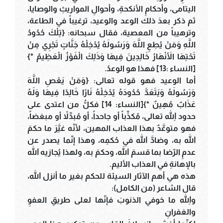
اليتامى، وأحكامِ الأنكحةِ، وأحوالِ المواريثِ والوصايا،
ثم ذكر بعدَ ذلك الوعد والوعيد، ترغيباً في الطاعة،
وترهيباً من المعصية، فقال سبحانه: {تِلْكَ حُدُودُ
اللَّهِ وَمَنْ يُطِعِ اللَّهَ وَرَسُولَهُ يُدْخِلْهُ جَنَّاتٍ تَجْرِي مِنْ
تَحْتِهَا الأَنْهَارُ خَالِدِينَ فِيهَا وَذَلِكَ الْفَوْزُ الْعَظِيمُ *}
[النساء :13] فهذا هو الوعدُ.
أما الوعيد فهو قوله تعالى: {وَمَنْ يَعْصِ اللَّهَ
وَرَسُولَهُ وَيَتَعَدَّ حُدُودَهُ يُدْخِلْهُ نَارًا خَالِدًا فِيهَا وَلَهُ
عَذَابٌ مُهِينٌ *}[النساء: 14] فكلُّ من اعتدى على
حدود اللهِ تعالى، مُكذِّباً أو جاحداً، أو مُبدِّلاً أو مبغضاً،
فهو متوعَّدٌ بهذا العذاب المهين، لأنّه غيَّرَ ما حكمَ
الله به، وضادَّ الله في حُكمِه، وهذا إنّما يصدر عن
عدمِ الرّضا بما قسمَ الله، وحكمَ به، ولهذا يُجازيه الله
بالإهانةِ في العذاب الأليم.
هذه هي أهم الآثار السيئة للحكم بغير ما أنزل الله،
قال الشاعر (من الكامل):
واللهِ ما خوفي الذنوبَ فإنّها لعلى طريقِ العفوِ
والغفرانِ