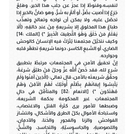
لنفسِه،وقنوطٌ إذا عجزَ عن جلبِ هذا الخير، وهَلِعٌ
جَزِعٌ إذا أصيبَ بضُرٍّ، أو ألمَّ به شَرٌّ، وهو ضانٌّ بالخيرِ إذا
تحصّل عليه، ولا يمكن أن تواجه وتعالج وتهذَّب
طباعُ هذا المخلوقِ إلا بشريعةٍ مِنْ عندِ خالقِهِ: {أَلاَ
يَعْلَمُ مَنْ خَلَقَ وَهُوَ اللَّطِيفُ الْخَبِيرُ *} [الملك :14]
وكيف نتخيَّلُ مجتمعنا يُتْرَكُ فيه الإنسانُ كالوحش
الضاري، أو السَّبعِ الكاسر، دونما شريعةٍ تطهِّر قلبه
وجوارحه.
إنَّ تحقيقَ الأمنِ في المجتمعاتِ مرتبطٌ بتطبيق
شرع لله، فقد خَصَّ اللهُ عزَّ وجلَّ مَنْ طبّقَ شرعَهُ،
وحقَّقَ شريعتَه بالأمن، قال تعالى: {الَّذِينَ آمَنُوا وَلَمْ
يَلْبِسُوا إِيمَانَهُمْ بِظُلْمٍ أُولَئِكَ لَهُمُ الأَمْنُ وَهُمْ
مُهْتَدُونَ *} [الانعام :82] والمتأمِّلُ في حالِ
المجتمعاتِ غير المحكومة بحكمة الشريعة،
وضبطها للأمور يرى كثرةَ القتلِ والاغتصابِ،
واستباحةَ الأموالِ بكلِّ الطرق والأشكالِ، وانتشارَ
الفواحشِ والزنا والفجورِ والخَنا، والآدمانِ،
واللصوصيةِ، والجاسوسيّةِ، والتحاسدِ، والشُّحِّ،