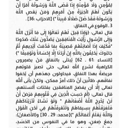
لِمُؤْمِنٍ وَلاَ مُؤْمِنَةٍ إِذَا قَضَى اللَّهُ وَرَسُولُهُ أَمْرًا أَنْ
يَكُونَ لَهُمُ الْخِيَرَةُ مِنْ أَمْرِهِمْ وَمَنْ يَعْصِ اللَّهَ
وَرَسُولَهُ فَقَدْ ضَلَّ ضَلاَلاً مُبِيناً *} [الاحزاب :36] .
3 ـ الوقوع في النفاق:
قال تعالى: {وَإِذَا قِيلَ لَهُمْ تَعَالَوْا إِلَى مَا أَنْزَلَ اللَّهُ
وَإِلَى الرَّسُولِ رَأَيْتَ الْمُنَافِقِينَ يَصُدُّونَ عَنْكَ صُدُودًا
*فَكَيْفَ إِذَا أَصَابَتْهُمْ مُصِيبَةٌ بِمَا قَدَّمَتْ أَيْدِيهِمْ ثُمَّ
جَاءُوكَ يَحْلِفُونَ بِاللَّهِ إِنْ أَرَدْنَا إِلاَّ إِحْسَاناً وَتَوْفِيقًا *}
[النساء :61 ـ 62] يُبتلَى بالنفاقِ مَنْ يضمِرون
الكراهيةَ لشرع الله تعالى، حتى تصيرَ قلوبُهم
مريضةً بهذا النفاقِ، فيحاولون جهدَهم أن يُخفوا
نفاقَهم، ظانِّين أنَّ ذلك أمرٌ ممكن، ولكنْ يأبَى اللهُ
تعالى إلاّ أن يفضحَ المنافقين بفلتات ألسنتهم،
قال تعالى: {أَمْ حَسِبَ الَّذِينَ فِي قُلُوبِهِمْ مَرَضٌ أَنْ
لَنْ يُخْرِجَ اللَّهُ أَضْغَانَهُمْ * وَلَوْ نَشَاءُ لأََرَيْنَاكَهُمْ
فَلَعَرَفْتَهُمْ بِسِيمَاهُمْ وَلَتَعْرِفَنَّهُمْ فِي لَحْنِ الْقَوْلِ
وَاللَّهُ يَعْلَمُ أَعْمَالَكُمْ *}[محمد: 29 ـ 30] و(الأضغانُ):
جمعُ ضِغنٍ، وهو ما في النفوسِ من الحَسَدِ،