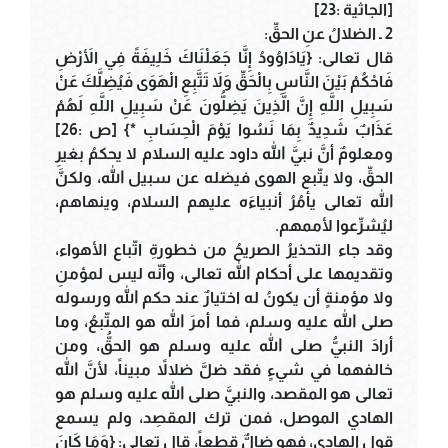
[الجاثية :23]
2 ـ الضلالُ عنِ الحقِّ:
قال تعالى: {يَادَاوُودُ إِنَّا جَعَلْنَاكَ خَلِيفَةً فِي الأَرْضِ
فَاحْكُمْ بَيْنَ النَّاسِ بِالْحَقِّ وَلاَ تَتَّبِعِ الْهَوَى فَيُضِلَّكَ عَنْ
سَبِيلِ اللَّهِ إِنَّ الَّذِينَ يَضِلُّونَ عَنْ سَبِيلِ اللَّهِ لَهُمْ
عَذَابٌ شَدِيدٌ بِمَا نَسُوا يَوْمَ الْحِسَابِ *} [ص :26]
ومعلومٌ أنَّ نبيَّ الله داود عليه السلام لا يحكمُ بغيرِ
الحقِّ، ولا يتّبع الهوى فيضله عن سبيل الله، ولكنَّ
الله تعالى يأمُرُ أنبياءَه عليهم السلام، وينهاهم،
ليُشرِّعوا لأممهم.
وقد جاء التحذيرُ الصريحُ من خطورةِ اتّباع الأهواء،
وتقديمها على أحكام الله تعالى، وأنّه ليس لمؤمنِ
ولا مؤمنةٍ أن يكونُ له اختيارٌ عند حكم الله ورسوله
صلى الله عليه وسلم، فما أمرَ الله هو المتّبعُ، وما
أرادَ النبيُّ صلى الله عليه وسلم هو الحقُّ، ومن
خالفهما في شيءٍ فقد ضلَّ ضلالاً مبيناً، لأنَّ الله
تعالى هو المقصد، والنبيَّ صلى الله عليه وسلم هو
الهادي الموصل، فمن ترك المقصِد، ولم يسمع
قول الهادي، فهو ضالٌّ قطعاً، قال تعالى: {وَمَا كَانَ