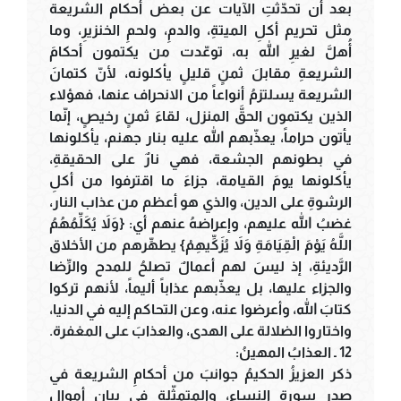
بعد أن تحدّثتِ الآيات عن بعض أحكام الشريعة
مثل تحريم أكلِ الميتةِ، والدمِ، ولحمِ الخنزيرِ، وما
أُهلَّ لغيرِ الله به، توعّدت من يكتمون أحكامَ
الشريعةِ مقابلَ ثمنٍ قليلٍ يأكلونه، لأنّ كتمانَ
الشريعة يسلتزمُ أنواعاً من الانحراف عنها، فهؤلاء
الذين يكتمون الحقَّ المنزل، لقاءَ ثمنٍ رخيصٍ، إنّما
يأتون حراماً، يعذّبهم الله عليه بنار جهنم، يأكلونها
في بطونهم الجشعة، فهي نارٌ على الحقيقةِ،
يأكلونها يومَ القيامة، جزاءَ ما اقترفوا من أكلِ
الرشوةِ على الدين، والذي هو أعظم من عذاب النار،
غضبُ الله عليهم، وإعراضهُ عنهم أي: {وَلاَ يُكَلِّمُهُمُ
اللَّهُ يَوْمَ الْقِيَامَةِ وَلاَ يُزَكِّيهِمْ} يطهِّرهم من الأخلاق
الرَّديئةِ، إذ ليسَ لهم أعمالٌ تصلحُ للمدح والرِّضا
والجزاء عليها، بل يعذّبهم عذاباً أليماً، لأنهم تركوا
كتابَ الله، وأعرضوا عنه، وعن التحاكم إليه في الدنيا،
واختاروا الضلالة على الهدى، والعذابَ على المغفرة.
12 ـ العذابُ المهينُ:
ذكر العزيزُ الحكيمُ جوانبَ من أحكامِ الشريعة في
صدرِ سورةِ النساء، والمتمثّلة في بيان أموال