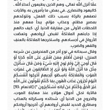
عمَّا أنزل الله تعالى، وهم الذين يطيعون أعداءَ الله ـ
كاليهود والنصارى ـ في بعضِ ما يأمرون به، والآيات
تصفهم بالردّة بسبب ذلك الفعل، وتتوعّدهم
بمصيرٍ مظلمٍ، وعذابٍ مؤلمٍ، يبدأ معهم منذ
اللحظات الأولى من مفارقة الدنيا. أي: كيف حالهم
إذا جاءتهم الملائكةُ لقبض أرواحهم، وتعصّت
الأرواحُ في أجسادهم، واستخرجها الملائكةُ بالعنفِ
والقهرِ والضربِ.
وقال سبحانه في نوع آخر من المنحرفين عن شرعه
المنزل: {وَمَنْ أَظْلَمُ مِمَنْ افْتَرَى عَلَى اللَّهِ كَذِبًا أَوْ
قَالَ أُوحِيَ إِلَيَّ وَلَمْ يُوحَ إِلَيْهِ شَيْءٌ وَمَنْ قَالَ سَأُنْزِلُ
مِثْلَ مَا أَنْزَلَ اللَّهُ وَلَوْ تَرَى إِذِ الظَّالِمُونَ فِي غَمَرَاتِ
الْمَوْتِ وَالْمَلاَئِكَةُ بَاسِطُو أَيْدِيهِمْ أَخْرِجُوا أَنْفُسَكُمْ
الْيَوْمَ تُجْزَوْنَ عَذَابَ الْهُونِ بِمَا كُنْتُمْ تَقُولُونَ عَلَى اللَّهِ
غَيْرَ الْحَقِّ وَكُنْتُمْ عَنْ آياتهِ تَسْتَكْبِرُونَ *} [الانعام :93]
فالآية تحكي أحوالَ هؤلاءِ عندَ معاينةِ الموتِ،
والخروجِ من الدنيا أي: شدائده وسكراته بالعذابِ
ومطارقِ الحديد لقبض أرواحهم أي: أخرجوا أرواحكم