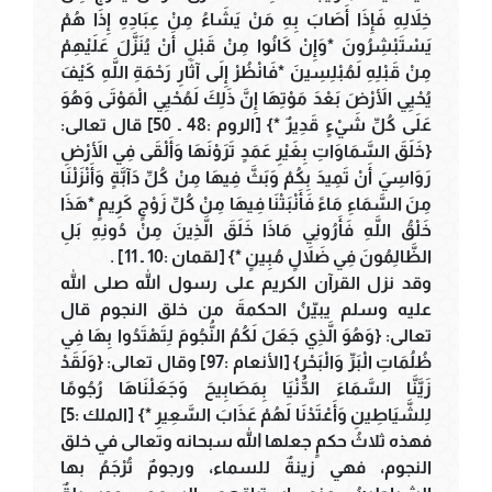
خِلاَلِهِ فَإِذَا أَصَابَ بِهِ مَنْ يَشَاءُ مِنْ عِبَادِهِ إِذَا هُمْ
يَسْتَبْشِرُونَ *وَإِنْ كَانُوا مِنْ قَبْلِ أَنْ يُنَزَّلَ عَلَيْهِمْ
مِنْ قَبْلِهِ لَمُبْلِسِينَ *فَانْظُرْ إِلَى آثَارِ رَحْمَةِ اللَّهِ كَيْفَ
يُحْيِي الأَرْضَ بَعْدَ مَوْتِهَا إِنَّ ذَلِكَ لَمُحْيِي الْمَوْتَى وَهُوَ
عَلَى كُلِّ شَيْءٍ قَدِيرٌ *} [الروم :48 ـ 50] قال تعالى:
{خَلَقَ السَّمَاوَاتِ بِغَيْرِ عَمَدٍ تَرَوْنَهَا وَأَلْقَى فِي الأَرْضِ
رَوَاسِيَ أَنْ تَمِيدَ بِكُمْ وَبَثَّ فِيهَا مِنْ كُلِّ دَآبَّةٍ وَأَنْزَلْنَا
مِنَ السَّمَاءِ مَاءً فَأَنْبَتْنَا فِيهَا مِنْ كُلِّ زَوْجٍ كَرِيمٍ *هَذَا
خَلْقُ اللَّهِ فَأَرُونِي مَاذَا خَلَقَ الَّذِينَ مِنْ دُونِهِ بَلِ
الظَّالِمُونَ فِي ضَلاَلٍ مُبِينٍ *} [لقمان :10 ـ 11] .
وقد نزل القرآن الكريم على رسول الله صلى الله
عليه وسلم يبيّنُ الحكمةَ من خلق النجوم قال
تعالى: {وَهُوَ الَّذِي جَعَلَ لَكُمُ النُّجُومَ لِتَهْتَدُوا بِهَا فِي
ظُلُمَاتِ الْبَرِّ وَالْبَحْرِ} [الأنعام :97] وقال تعالى: {وَلَقَدْ
زَيَّنَّا السَّمَاءَ الدُّنْيَا بِمَصَابِيحَ وَجَعَلْنَاهَا رُجُومًا
لِلشَّيَاطِينِ وَأَعْتَدْنَا لَهُمْ عَذَابَ السَّعِيرِ *} [الملك :5]
فهذه ثلاثُ حكمٍ جعلها الله سبحانه وتعالى في خلق
النجوم، فهي زينةٌ للسماء، ورجومٌ تُرْجَمُ بها