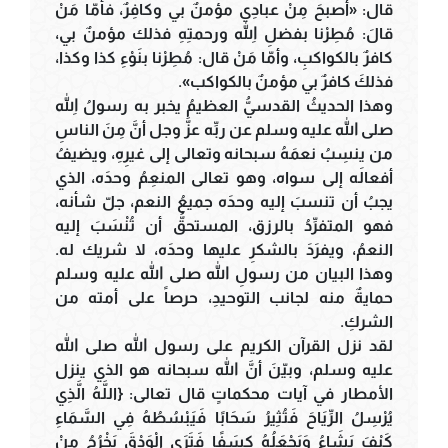
قال: «أصبحَ مِنْ عبادِي مؤمنٌ بي وكافِرٌ، فأمّا مَنْ
قالَ: مُطِرْنا بفضلِ اللهِ ورحمتِهِ فذلك مؤمنٌ بي،
كافرٌ بالكواكبِ، وأمّا مَنْ قال: مُطِرْنا بنَوْءِ كذا وكذا،
فذلكَ كافرٌ بي مؤمنٌ بالكواكب».
وهذا الحديثُ القدسيُّ العظيمُ يخبر به رسولُ اللهِ
صلى الله عليه وسلم عن ربِّه عزَّ وجل أنَّ مِنَ الناسِ
من ينسِبُ نعمَهُ سبحانه وتعالى إلى غيرِهِ، ويضيفُ
أفعالَه إلى سواه، وهو تعالى المنعِمُ وحدَه، الذي
يجبُ أن تنسبَ إليه وحدَه جميعُ النعم، جلّ شأنه،
فهو المتفرِّدُ بالرزق، المستحقُّ أن تُنْسَبَ إليه
النعمُ، ويفرَدَ بالشكرِ عليها وحدَه، لا شريك له.
وهذا البيان من رسولِ الله صلى الله عليه وسلم
حمايةٌ منه لجانب التوحيدِ، حرصاً على أمته من
الشركِ.
لقد نزل القرآن الكريم على رسول الله صلى الله
عليه وسلم، وبيّنَ أنَّ الله سبحانه هو الذي ينزل
الأمطار في آيات محكماتٍ قال تعالى: {اللَّهُ الَّذِي
يُرْسِلُ الرِّيَاحَ فَتُثِيرُ سَحَابًا فَيَبْسُطُهُ فِي السَّمَاءِ
كَيْفَ يَشَاءُ وَيَجْعَلُهُ كِسَفًا فَتَرَى الْوَدْقَ يَخْرُجُ مِنْ