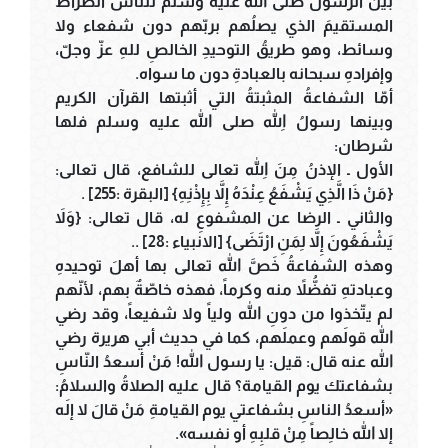
بيّن الرسولُ صلى الله عليه وسلم للناس الصراطَ
المستقيمَ الذي يصلُهم بربّهم دون شفعاء ولا
وسائط، وهو طريقُ التوحيدِ الخالصِ للهِ عزّ وجلّ،
وإفرادهِ سبحانه بالعبادةِ دون ما سواه.
أمّا الشفاعةُ المثبتةُ التي أثبتها القرآن الكريم
وبينها رسولُ اللهِ صلى الله عليه وسلم فلها
شرطان:
الأول ـ الإذنُ مِنَ اللهِ تعالى للشافع، قال تعالى:
{مَنْ ذَا الَّذِي يَشْفَعُ عِنْدَهُ إِلاَّ بِإِذْنِهِ} [البقرة :255] .
والثاني ـ الرضا عن المشفوعِ له، قال تعالى: {وَلاَ
يَشْفَعُونَ إِلاَّ لِمَنِ ارْتَضَى} [الانبياء :28] ..
وهذه الشفاعةُ خَصَّ الله تعالى بها أهلَ توحيدهِ
وعبادتهِ تفضُّلاً منه وكرماً، فهذه خاصّةٌ بهم، لأنّهم
لم يتّخذوا من دونِ الله ولياً ولا شفيعاً، وقد رضي
الله قولَهم وعملَهم، كما في حديث أبي هريرة رضي
الله عنه قال: قيل: يا رسول الله! مَنْ أسعدُ النّاسِ
بشفاعتك يوم القيامة؟ قال عليه الصلاةُ والسلامُ:
«أسعدُ الناسِ بشفاعتي يوم القيامةِ مَنْ قالَ لا إلَه
إلا الله خالِصاً مِنْ قلبِهِ أو نفسه».