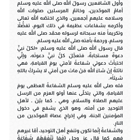
وأول الشافعين رسولُ الله صلى الله عليه وسلم
أمامُ الموحّدين، وخاتمُ المرسلين صلوات الله
وسلامه عليهم أجمعين، والذي اختصّه الله تعالى
وأكرمه بشفاعات عظيمة في ذلك اليوم، تفضُّلاً
وتكريماً منه سبحانه لرسوله محمّد صلى الله عليه
وسلم، ورحمةً بأمته صلى الله عليه وسلم.
قال رسول الله صلى الله عليه وسلم: «لكلِّ نبيٍّ
دعوةٌ مستجابةٌ، فتعجَّلَ كلُّ نبيٍّ دعوتَه، وإنِّي
اختبأتُ دعوتي شفاعةً لأمتي يومَ القيامةِ، فهي
نائلةٌ إنْ شاءَ الله مَنْ ماتَ من أمتي لا يشرِكُ باللهِ
شيئاً».
فله صلى الله عليه وسلم الشفاعةُ العظمى يومَ
القيامةِ، والتي يتخلّى عنها أولو العزم من الرسل
عليهم الصلاة والسلام، وهي ـ كما بيّنَ ـ لأهلِ
التوحيدِ من أمته، وهو الذي يشفع في دخول
المؤمنينَ الجنة، وفي إخراجِ عصاة الموحّدين من
النارِ.
والشفاعةُ إنّما تكون وتنفع أهلَ التوحيد، أمّا غيرهم
فهم كما قال عز وجل {فَمَا تَنْفَعُهُمْ شَفَاعَةُ