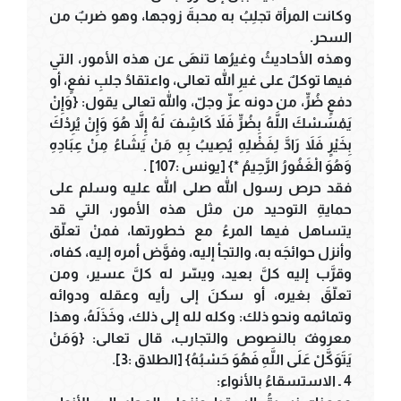
وكانت المرأة تجلِبُ به محبةَ زوجها، وهو ضربٌ من
السحر.
وهذه الأحاديثُ وغيرُها تنهَى عن هذه الأمور، التي
فيها توكلٌ على غيرِ الله تعالى، واعتقادُ جلبِ نفعٍ، أو
دفعٍ ضُرٍّ، من دونه عزّ وجلّ، والله تعالى يقول: {وَإِنْ
يَمْسَسْكَ اللَّهُ بِضُرٍّ فَلاَ كَاشِفَ لَهُ إِلاَّ هُوَ وَإِنْ يُرِدْكَ
بِخَيْرٍ فَلاَ رَادَّ لِفَضْلِهِ يُصِيبُ بِهِ مَنْ يَشَاءُ مِنْ عِبَادِهِ
وَهُوَ الْغَفُورُ الرَّحِيمُ *} [يونس :107] .
فقد حرص رسول الله صلى الله عليه وسلم على
حمايةِ التوحيد من مثل هذه الأمور، التي قد
يتساهل فيها المرءُ مع خطورتها، فمنْ تعلّق
وأنزل حوائجَه به، والتجأ إليه، وفوَّض أمره إليه، كفاه،
وقرَّب إليه كلَّ بعيد، ويسّر له كلَّ عسير، ومن
تعلّقَ بغيره، أو سكنَ إلى رأيه وعقله ودوائه
وتمائمه ونحو ذلك: وكله لله إلى ذلك، وخَذَلَهُ، وهذا
معروفٌ بالنصوص والتجارب، قال تعالى: {وَمَنْ
يَتَوَكَّلْ عَلَى اللَّهِ فَهُوَ حَسْبُهُ} [الطلاق :3].
4 ـ الاستسقاءُ بالأنواء: