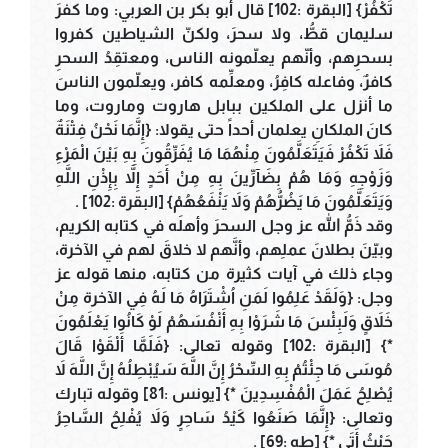
تَكْفُرْ} [البقرة :102] قال أبو بكر بن العربي: وما كفرَ
سليمان قطُّ، ولا سحرَ، ولكنّ الشياطين كفروا
بسحرِهم، وأنّهم يعلّمونه الناس، ومعتقِدُ السحرِ
كافرٌ، وفاعله كافِرُ، ومعلِّمه كافر، ويعلّمون الناسَ
ما أنزل على الملكين ببابل هاروت وماروت، وما
كانَ الملكانِ يعلمان أحداً حتى يقولا: {إِنَّمَا نَحْنُ فِتْنَةٌ
فَلاَ تَكْفُرْ فَيَتَعَلَّمُونَ مِنْهُمَا مَا يُفَرِّقُونَ بِهِ بَيْنَ الْمَرْءِ
وَزَوْجِهِ وَمَا هُمْ بِضَآرِّينَ بِهِ مِنْ أَحَدٍ إِلاَّ بِإِذْنِ اللَّهِ
وَيَتَعَلَّمُونَ مَا يَضُرُّهُمْ وَلاَ يَنْفَعُهُمْ} [البقرة :102] .
وقد ذَمُّ الله عز وجل السحرَ وأهلَه في كتابه الكريم،
وبيّنَ بطلانَ عملِهم، وأنَّهم لا خلاقَ لهم في الآخرة،
وجاء ذلك في آيات كثيرة من كتابه، منها قوله عز
وجل: {وَلَقَدْ عَلِمُوا لَمَنِ اُشْتَرَاهُ مَا لَهُ فِي الآخرة مِنْ
خَلاَقٍ وَلَبِئْسَ مَا شَرَوْا بِهِ أَنْفُسَهُمْ لَوْ كَانُوا يَعْلَمُونَ
*} [البقرة :102] وقوله تعالى: {فَلَمَّا أَلْقَوْا قَالَ
مُوسَى مَا جِئْتُمْ بِهِ السِّحْرُ إِنَّ اللَّهَ سَيُبْطِلُهُ إِنَّ اللَّهَ لاَ
يُصْلِحُ عَمَلَ الْمُفْسِدِينَ *} [يونس :81] وقوله تبارك
وتعالى: {إِنَّمَا صَنَعُوا كَيْدُ سَاحِرٍ وَلاَ يُفْلِحُ السَّاحِرُ
حَيْثُ أَتَى *} [طه :69] .