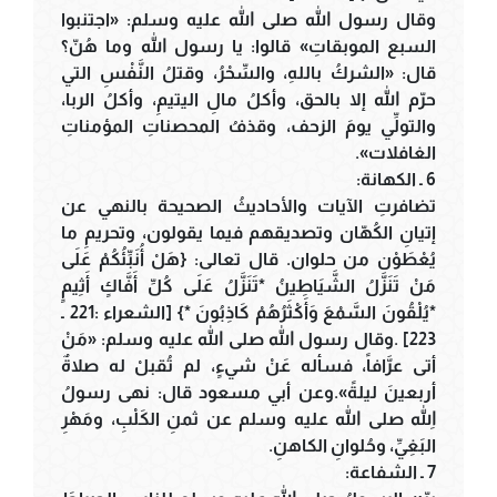
وقال رسول الله صلى الله عليه وسلم: «اجتنبوا
السبع الموبقاتِ» قالوا: يا رسول الله وما هُنّ؟
قال: «الشركُ باللهِ، والسِّحْرُ، وقتلُ النَّفْسِ التي
حرّم الله إلا بالحق، وأكلُ مالِ اليتيمِ، وأكلُ الربا،
والتولِّي يومَ الزحف، وقذفُ المحصناتِ المؤمناتِ
الغافلات».
6 ـ الكهانة:
تضافرتِ الآيات والأحاديثُ الصحيحة بالنهي عن
إتيانِ الكُهّان وتصديقهم فيما يقولون، وتحريمِ ما
يُعْطَوْن من حلوان. قال تعالى: {هَلْ أُنَبِّئُكُمْ عَلَى
مَنْ تَنَزَّلُ الشَّيَاطِينُ *تَنَزَّلُ عَلَى كُلِّ أَفَّاكٍ أَثِيمٍ
*يُلْقُونَ السَّمْعَ وَأَكْثَرُهُمْ كَاذِبُونَ *} [الشعراء :221 ـ
223] .وقال رسول الله صلى الله عليه وسلم: «مَنْ
أتى عرَّافاً، فسأله عَنْ شيءٍ، لم تُقبلْ له صلاةٌ
أربعينَ ليلةً».وعن أبي مسعود قال: نهى رسولُ
اللهِ صلى الله عليه وسلم عن ثمنِ الكَلْبِ، ومَهْرِ
البَغِيِّ، وحُلوانِ الكاهنِ.
7 ـ الشفاعة: