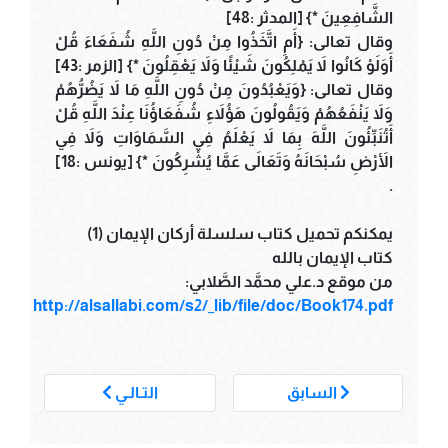
الشَّافِعِينَ *} [المدثر :48]
وقال تعالى: {أَمِ اتَّخَذُوا مِنْ دُونِ اللَّهِ شُفَعَاءَ قُلْ
أَوَلَوْ كَانُوا لاَ يَمْلِكُونَ شَيْئًا وَلاَ يَعْقِلُونَ *} [الزمر :43]
وقال تعالى: {وَيَعْبُدُونَ مِنْ دُونِ اللَّهِ مَا لاَ يَضُرُّهُمْ
وَلاَ يَنْفَعُهُمْ وَيَقُولُونَ هَؤُلاَءِ شُفَعَاؤُنَا عِنْدَ اللَّهِ قُلْ
أَتُنَبِّئُونَ اللَّهَ بِمَا لاَ يَعْلَمُ فِي السَّمَاوَاتِ وَلاَ فِي
الأَرْضِ سُبْحَانَهُ وَتَعَالَى عَمَّا يُشْرِكُونَ *} [يونس :18]
.
يمكنكم تحميل كتاب سلسلة أركان الإيمان (1)
كتاب الإيمان بالله
من موقع د.علي محمَّد الصَّلابي:
http://alsallabi.com/s2/_lib/file/doc/Book174.pdf
___
السابق
التـالـي