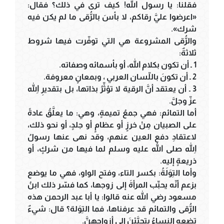
فقلنا: يا رسول الله! كيف ترى في ذلك؟ فقال:
«اعرضوا عليَّ رقاكم، لا بأسَ بالرُّقى ما لم يكن فيه
شرك».
والرُّقى المشروعة هي التي توفّرت فيها شروط
ثلاثةٌ:
1 ـ أن تكون بكلام الله، أو بأسمائه وصفاته.
2 ـ أن تكونَ باللّسان العربي ، وبمعانٍ معروفة.
3 ـ أن يعتقد أنَّ الرقية لا تؤثِّرُ بذاتها، بل بتقديرِ اللهِ
عزّ وجلَّ.
أما التمائم: فهي جمعُ تميمةٍ، وهي: ما يعلَّقُ عادةً
على الصبيان مِنْ خرزٍ أو عظامٍ أو جلدٍ، أو نحو ذلك،
لاعتقادِ دفعِ العين عنهم، وقد نهى عنها رسولُ
اللهِ صلى الله عليه وسلم لما فيها من شركٍ، أو
ذريعةٍ إليه.
وأما التِوَلَةُ: بكسر التاء، وفتح الواو، فهي ما يوضع
بزعم أنّه يحبِّب المرأةَ إلى زوجها، كما فسّر ذلك ابنُ
مسعود رضي الله عنه قالوا: يا أبا عبد الرحمن هذه
الرُّقى والتمائم قد عرفناها، فما التِوَلة؟ قال: شيءٌ
تضعه النساءُ يتحبَّبْنَ إلى أزواجهنَّ.