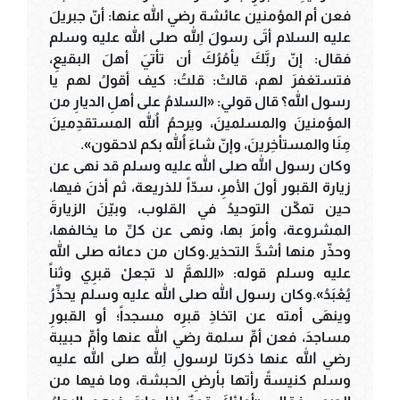
فعن أم المؤمنين عائشة رضي الله عنها: أنّ جبريلَ
عليه السلام أتَى رسولَ اللهِ صلى الله عليه وسلم
فقال: إنّ ربَّكَ يأمُرُكَ أن تأتيَ أهلَ البقيعِ،
فتستغفرَ لهم، قالتْ: قلتُ: كيف أقولُ لهم يا
رسول الله؟ قال قولي: «السلامُ على أهلِ الديارِ من
المؤمنينَ والمسلمينَ، ويرحمُ اللهُ المستقدِمينَ
مِنَا والمستأخِرينَ، وإنّ شاءَ اللهُ بكم لاحقون».
وكان رسول الله صلى الله عليه وسلم قد نهى عن
زيارة القبور أولَ الأمرِ، سدّاً للذريعة، ثم أذنَ فيها،
حين تمكّن التوحيدُ في القلوب، وبيّنَ الزيارةَ
المشروعة، وأمرَ بها، ونهى عن كلِّ ما يخالفها،
وحذّر منها أشدَّ التحذير.وكان من دعائه صلى الله
عليه وسلم قوله: «اللهمَّ لا تجعلْ قبرِي وثناً
يُعْبَدُ».وكان رسول الله صلى الله عليه وسلم يحذِّرُ
وينهَى أمته عن اتخاذِ قبرِه مسجداً؛ أو القبورِ
مساجدَ، فعن أمِّ سلمة رضي الله عنها وأمِّ حبيبة
رضي الله عنها ذكرتا لرسولِ اللهِ صلى الله عليه
وسلم كنيسةً رأتها بأرضِ الحبشة، وما فيها من