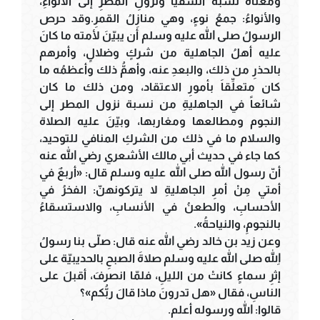
ومعناه نسبةُ السقيا ونزولِ المطرِ إلى الأنواءِ،
والأنواءُ: جمعُ نوءٍ، وهي منازِلُ القمرِ.وقد حرص
الرسولُ صلى الله عليه وسلم أن يبيّنَ لأمته ما كانَ
عليه أهلُ الجاهلية من شركٍ وضلالٍ، وأمرهم
بالحذرِ من ذلك، والبعدِ عنه، وأهمُّ ذلك وأعظمُه ما
كان متعلِّقاَ بأمورِ الاعتقاد، ومن ذلك ما كان
شائعاً في الجاهليةِ من نسبة نزول المطر إلى
النجوم ومطالعها ومغاربها، وبيّنَ عليه الصلاة
والسلام ما في ذلك من الشركِ المنافي للتوحيد،
كما جاء في حديث أبي مالك الأشعري رضي الله عنه
أنّ رسول الله صلى الله عليه وسلم قال: «أربعٌ في
أمتي مِنْ أمرِ الجاهليةِ لا يتركونهنّ: الفخرُ في
الأحسابِ، والطعنُ في الأنسابِ، والاستسقاءُ
بالنجومِ، والنياحةُ».
وعن زيد بن خالد رضي الله عنه قال: صلّى بنا رسولُ
اللهِ صلى الله عليه وسلم صلاةَ الصبحِ بالحديبيّة على
إثرِ سماءٍ كانتْ من الليلِ، فلمّا انصرفَ، أقبلَ على
الناسِ، فقال «هل تدرونَ ماذا قالَ ربُّكم»؟
قالوا: الله ورسوله أعلم.