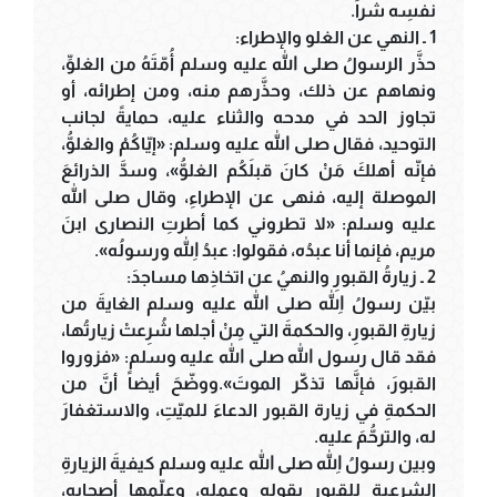
نفسِه شراً.
1 ـ النهي عن الغلو والإطراء:
حذَّر الرسولُ صلى الله عليه وسلم أُمّتَهُ من الغلوِّ،
ونهاهم عن ذلك، وحذَّرهم منه، ومن إطرائه، أو
تجاوز الحد في مدحه والثناء عليه، حمايةً لجانب
التوحيد، فقال صلى الله عليه وسلم: «إيّاكُمْ والغلوُّ،
فإنّه أهلكَ مَنْ كانَ قبلَكُم الغلوُّ»، وسدَّ الذرائعَ
الموصلة إليه، فنهى عن الإطراءِ، وقال صلى الله
عليه وسلم: «لا تطروني كما أطرتِ النصارى ابنَ
مريم، فإنما أنا عبدُه، فقولوا: عبدُ اللهِ ورسولُه».
2 ـ زيارةُ القبورِ والنهيُ عن اتخاذِها مساجدَ:
بيّن رسولُ اللهِ صلى الله عليه وسلم الغايةَ من
زيارةِ القبورِ، والحكمةَ التي مِنْ أجلها شُرِعتْ زيارتُها،
فقد قال رسول الله صلى الله عليه وسلم: «فزوروا
القبورَ، فإنَّها تذكّر الموتَ».ووضّحَ أيضاً أنَّ من
الحكمةِ في زيارة القبور الدعاءَ للميّتِ، والاستغفارَ
له، والترحُّمَ عليه.
وبين رسولُ اللهِ صلى الله عليه وسلم كيفيةَ الزيارةِ
الشرعيةِ للقبورِ بقوله وعمله، وعلّمها أصحابه،