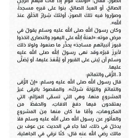
الصور، فقال: «أولئكَ قومٌ إذا ماتَ فيهم الرجلُ
الصالحُ، أو العبدُ الصالحُ، بنوا على قبرِهِ مسجداً،
وصوّروا فيه تلكَ الصورَ، أولئكَ شِرارٌ الخَلْقِ عندَ
الله».
وكان رسولُ الله صلى الله عليه وسلم يقولُ في
مرضِ موته: «لعنةُ اللهِ على اليهودِ والنصارى اتخذوا
قبورَ أنبيائهم مساجدَ» يحذِّر ما صنعوا، ولولا ذلك
لأبرِزَ قبرُه.وقد نهى رسولُ اللهِ صلى الله عليه
وسلم أن يُبنى على القبورِ أو يُقّعَدَ عليها، أو يُصَلَّى
عليها.
3 ـ الرُّقى والتمائم:
قال رسول الله صلى الله عليه وسلم: «إنّ الرُّقى
والتمائمَ والتِوَلةَ شركٌ». والمقصودُ بالرقى غيرُ
المشروعِ منها، وهي التي تسمّى العزائم، التي
يعتقدون فيها دفعَ الافاتِ، والحفظَ من
المكروهاتِ، وأمّا ما كان منها مِنَ المشروعِ
والمأثورِ عن رسول الله صلى الله عليه وسلم فلا
يدخلُ في ذلك، لما جاء في الحديث عن عوف بن
مالك رضي الله عنه قال: كنّا نرقي في الجاهلية،