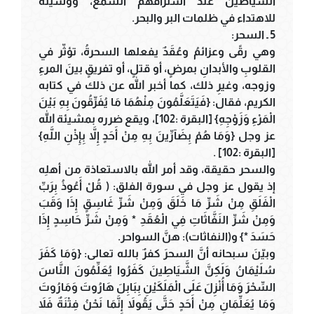
الشياطينُ عند استراقهم السمع، ووسيلةٌ
للاهتداء في ظلمات البر والبحر.
5 ـ السحر:
وهي رقًى وعزائمُ وعُقَدٌ يفعلها السحرةُ، تؤثّر في
القلوبِ والأبدانِ بمرضٍ، أو قتلٍ، أو تفريقٍ بينَ المرءِ
وزوجه، وغيرِ ذلك، كما أخبر الله عن ذلك في كتابه
الكريم، فقال: {فَيَتَعَلَّمُونَ مِنْهُمَا مَا يُفَرِّقُونَ بِهِ بَيْنَ
الْمَرْءِ وَزَوْجِهِ} [البقرة :102]، ويقع ضرره بمشيئة الله
عز وجل {وَمَا هُمْ بِضَآرِّينَ بِهِ مِنْ أَحَدٍ إِلاَّ بِإِذْنِ اللَّهِ}
[البقرة :102] .
والسحر حقيقة، وقد أمر الله بالاستعاذة من أهلِه
إذ يقول عز وجل في سورة الفلق: ( قُلْ أَعُوذُ بِرَبِّ
الْفَلَقِ مِنْ شَرِّ مَا خَلَقَ وَمِنْ شَرِّ غَاسِقٍ إِذَا وَقَبَ
وَمِنْ شَرِّ النَفَّاثَاتِ فِي الْعُقَدِ * وَمِنْ شَرِّ حَاسِدٍ إِذَا
حَسَدَ *} و(النفاثات): هنَّ السواحر.
وبيّنَ سبحانه أنَّ السحرَ كفرٌ بالله تعالى: {وَمَا كَفَرَ
سُلَيْمَانُ وَلَكِنَّ الشَّيَاطِينَ كَفَرُوا يُعَلِّمُونَ النَّاسَ
السِّحْرَ وَمَا أُنْزِلَ عَلَى الْمَلَكَيْنِ بِبَابِلَ هَارُوتَ وَمَارُوتَ
وَمَا يُعَلِّمَانِ مِنْ أَحَدٍ حَتَّى يَقُولاَ إِنَّمَا نَحْنُ فِتْنَةٌ فَلاَ