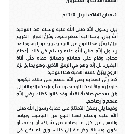
الحلقة: الثالثة و العشرون
شعبان 1441ه/ أبريل 2020م
بين رسول الله صلى الله عليه وسلم هذا التوحيد
أتمَّ بيانٍ، ودعا إليه أعظمَ دعوةٍ، وجُلُّ القرآن الكريم
نزلَ ليقرِّرَ هذا النوعَ من التوحيد، ويدعو إليه، وجاهد
رسولُ اللهِ صلى الله عليه وسلم في ذلك أعظمَ
جهادٍ، وقام على حمايتهِ وصيانةِ حماه حتّى أتاهُ
اليقين، بل إنّه وهو في الرمقِ الأخيرِ، وهو يعالِجُ نزعَ
الروحِ يبيّنُ لأمته أهميةَ هذا التوحيد.
كما ربَّى أصحابه رضي الله عنهم على ذلك، ليكونوا
جنوداً وحماةً لهذا التوحيد، ويسلّموا هذه الأمانة إلى
مَنْ بعدهم صافيةً نقيةً، وقد كانوا كذلك رضي الله
عنهم وأرضاهم.
وفيما يلي بعضُ الأمثلةِ على حماية رسول الله صلى
الله عليه وسلم لهذا النوع من التوحيد، وبيانه،
والنهي عن كل ما يضاده من شرك، أو بدعة، أو
يكون وسيلة وذريعة إلى ذلك، وإن لم يكن في