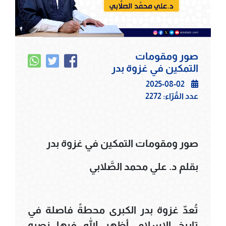
صور ومقومات
التمكين في غزوة بدر
2025-08-02
عدد القُرّاء:
2272
صور ومقومات التمكين في غزوة بدر
بقلم د. علي محمد الصَّلابي
تُعدّ غزوة بدر الكبرى محطةً فاصلة في
تاريخ الإسلام، أظهر الله فيها نصره