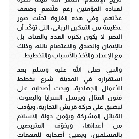
لعباده المؤمنين رغم قلّتهم وضعف
عدّتهم، وفي هذه الغزوة تجلّت صور
عظيمة من التمكين الرباني، التي تؤكّد أن
النصر لا يكون بكثرة العدد والعتاد، بل
بالإيمان والصدق والاعتصام بالله، وذلك
مع الإعداد والأخذ بالأسباب والتخطيط.
والنبي صلى الله عليه وسلم بعد
استقراره في المدينة شرع يخطط
للأعمال الجهادية، ويحث أصحابه على
فنون القتال ويرسل السرايا والبعوث،
ليضيق على حركة قريش التجارية، ويؤدب
القبائل المشركة ويؤمن دولة الإسلام
من أعدائها، ويخوّف المتربصين
بالمسلمين، ويهيئ أصحابه للمهمات