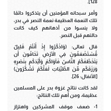
128].
وأمر سبحانه المؤمنين أن يتذكروا دائمًا
تلك النعمة العظيمة نعمة النصر في بدر،
ولا ينسوا من أذهانهم كيف كانت
حالتهم قبل النصر.
قال تعالى: (وَاذْكُرُوا إِذْ أَنْتُمْ قَلِيلٌ
مُّسْتَضْعَفُونَ فِي الأَرْضِ تَخَافُونَ أَن
يَتَخَطَّفَكُمُ النَّاسُ فَآوَاكُمْ وَأَيَّدَكُم بِنَصْرِهِ
وَرَزَقَكُم مِّنَ الطَّيِّبَاتِ لَعَلَّكُمْ تَشْكُرُونَ)
[الأنفال: 26].
لقد كانت نتائج غزوة بدر على المسلمين
عظيمة، ومن أهم تلك النتائج:
1- ضعف موقف المشركين واهتزاز