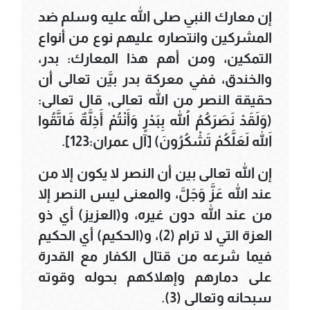
إن معارك النبي صلى الله عليه وسلم ضد
المشركين وانتصاره عليهم نوع من أنواع
التمكين، ومن أهم هذا المعارك: بدر،
والخندق، ففي معركة بدر بيَّن تعالى أن
حقيقة النصر من الله تعالى, قال تعالى:
(وَلَقَدْ نَصَرَكُمُ اللهُ بِبَدْرٍ وَأَنْتُمْ أَذِلَّةٌ فَاتَّقُوا
اللهَ لَعَلَّكُمْ تَشْكُرُونَ) [آل عمران:123].
إن الله تعالى بين أن النصر لا يكون إلا من
عند الله عَزَّ وَجَلَّ، والمعنى ليس النصر إلا
من عند الله دون غيره، و(العزيز) أي ذو
العزة التي لا ترام (2)، و(الحكيم) أي الحكيم
فيما شرعه من قتال الكفار مع القدرة
على دمارهم وإهلاكهم بحوله وقوته
سبحانه وتعالى (3).