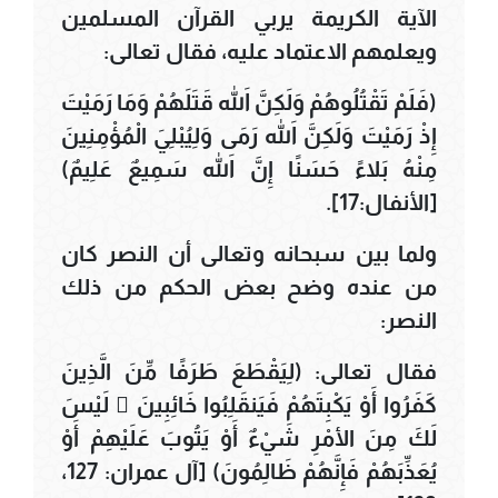
الآية الكريمة يربي القرآن المسلمين
ويعلمهم الاعتماد عليه، فقال تعالى:
(فَلَمْ تَقْتُلُوهُمْ وَلَكِنَّ اللهَ قَتَلَهُمْ وَمَا رَمَيْتَ
إِذْ رَمَيْتَ وَلَكِنَّ اللهَ رَمَى وَلِيُبْلِيَ الْمُؤْمِنِينَ
مِنْهُ بَلاءً حَسَنًا إِنَّ اللهَ سَمِيعٌ عَلِيمٌ)
[الأنفال:17].
ولما بين سبحانه وتعالى أن النصر كان
من عنده وضح بعض الحكم من ذلك
النصر:
فقال تعالى: (لِيَقْطَعَ طَرَفًا مِّنَ الَّذِينَ
كَفَرُوا أَوْ يَكْبِتَهُمْ فَيَنقَلِبُوا خَائِبِينَ  لَيْسَ
لَكَ مِنَ الأمْرِ شَيْءٌ أَوْ يَتُوبَ عَلَيْهِمْ أَوْ
يُعَذِّبَهُمْ فَإِنَّهُمْ ظَالِمُونَ) [آل عمران: 127،