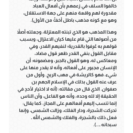
خالفوا السلف في زعمهم بأن أفعال العباد
مقدورة لهم واقعة منهم على جهة الاستقلال،
وهو مع كونه مذهب باطل أخفُّ من الأول).
وهذا المذهب هو الذي تبنته المعتزلة، وجعلته أصلاً
من أصولها التي قام عليها كيان الاعتزال، وبسبب
قولهم به عُرِفوا بالقدرية؛ لنفيهم القدر، وفي
مقابل القول بنفي القدر ظهر قول مضاد،
ومعاكس له، وهو القول بالجبر، ومضمونه: أن
الإنسان مجبور على أفعاله، وأنه لا يقدر منها على
شيء، فهو كالريشة في مهب الريح. وأول من
عرف عنه القول بذلك في الإسلام الجهم بن
صفوان. الذي قال من مقالته: (أنه لا اختيار لأحدٍ في
الحقيقة إلا لله وحده، وأنه هو الفاعل، وأن الناس
إنما تنسب إليهم أفعالهم على المجاز، كما يقال:
تحركت الشجرة، ودار الفلك، وزالت الشمس، وإنما
فعل ذلك بالشجرة، والفلك والشمس الله ـ
سبحانه ـ...).