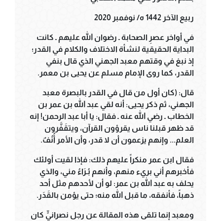
ربيع الآخر 1442 ه/ نوفمبر 2020
في أواخر عصرِ الصحابة ـ رضوان الله عليهم ـ كانت
البداية الحقيقية لنشأة الاختلاف والكلام في القدر؛
إذ نبغ في وقتهم معبد الجهني الذي قال بنفي
القدر، كما روى الإمام مسلم عن يحيى بن معمر.
قال: (كان أول من قال في القدر بالبصرة معبد
الجهني، ثم ذكر يحيى: أنه لقي عبد الله بن عمر بن
الخطاب ـ رضي الله عنه ـ فقال: يا أبا عبد الرحمن! إنه
قد ظهر قبلنا ناس يقرؤون القرآن، ويتقَفَّرون
العلم... وإنهم يزعمون أن لا قدر، وأن الأمر أُنُفٌ.
فقال ابن عمر منكراً عليهم ذلك: فإذا لقيت أولئك
فأخبرهم أني بريء منهم، وأنهم بُـرَاءُ مني، والذي
يحلف به عبد الله بن عمر: لو أن لأحدهم مثل أحد
ذهباً، فأنفقه، ما قبل الله منه؛ حتى يؤمن بالقَدَر.
ومعبد إنما تلقى هذه المقالة عن رجل نصرانيٍّ كان