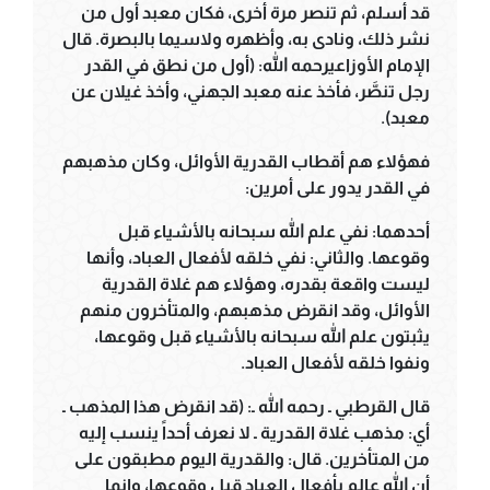
قد أسلم، ثم تنصر مرة أخرى، فكان معبد أول من
نشر ذلك، ونادى به، وأظهره ولاسيما بالبصرة. قال
الإمام الأوزاعيرحمه الله: (أول من نطق في القدر
رجل تنصَّر، فأخذ عنه معبد الجهني، وأخذ غيلان عن
معبد).
فهؤلاء هم أقطاب القدرية الأوائل، وكان مذهبهم
في القدر يدور على أمرين:
أحدهما: نفي علم الله سبحانه بالأشياء قبل
وقوعها. والثاني: نفي خلقه لأفعال العباد، وأنها
ليست واقعة بقدره، وهؤلاء هم غلاة القدرية
الأوائل، وقد انقرض مذهبهم، والمتأخرون منهم
يثبتون علم الله سبحانه بالأشياء قبل وقوعها،
ونفوا خلقه لأفعال العباد.
قال القرطبي ـ رحمه الله ـ: (قد انقرض هذا المذهب ـ
أي: مذهب غلاة القدرية ـ لا نعرف أحداً ينسب إليه
من المتأخرين. قال: والقدرية اليوم مطبقون على
أن الله عالم بأفعال العباد قبل وقوعها، وإنما