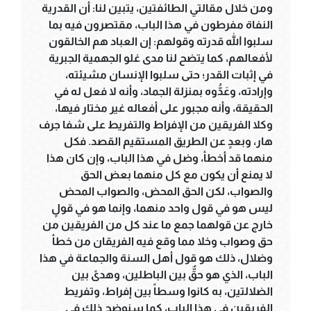
ومن خلال مقالتي الطائفتين، يتبين لنا: أن القدرية
النفاة مفرطون في هذا الباب، مقتصرون فيه بما
سلبوا الله قدرته وقولهم: إن العباد هم الخالقون
لأفعالهم، كما يتضح لنا مدى غلو الجهمية الجبرية
في إثبات القدر؛ حتى سلبوا الإنسان مشيئته،
وإرادته، وعَدُّوه بمنزلة الجماد، وأنه لا فعل له في
الحقيقة، وأنه مجبور على أفعاله غير مختار فيها،
وكلا الفريقين من الإفراط والتفريط على شفا جرف
هار، وبعدٍ عن الطريق المستقيم القصد. فكل
منهما قد أخطأ، وضل في هذا الباب، وإن كان هذا
لا يمنع أن يكون مع كل منهما بعض الحق
والصواب، لكن الحق المحض، والصواب المحض
ليس هو في قول واحد منهما، وإنما هو في قولٍ
خارج عن قولهما جمع ما عند كل من الفريقين من
حق وصواب وخلا مما وقع فيه الفريقان من خطأ
وضلال، ذلك هو قول أهل السنة والجماعة في هذا
الباب، الذي هو حقٌّ بين الباطلين، وهدىً بين
الضلالتين، به كانوا وسطاً بين إفراط، وتفريط
الفريقين في هذا الباب، كما سنوضح ذلك في