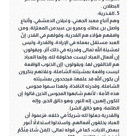
البطلان .
5 ـ القـدرية:
وهم أتباع معبد الجهني، وغيلان الدمشقي، وأتباع
واصل بن عطاء، وعمرو بن عبيدمن المعتزلة، ومن
وافقهم هؤلاء هم القدرية، وقولهم في القدر: إنَّ
العبد مستقل بعمله في الإرادة، والقدرة، وليس
لمشيئة الله تعالى وقدرته في ذلك أثر، ويقولون:
إن أفعال العباد ليست مخلوقة لله، وإنما العباد
هم الخالقون لها، ويقولون: (إن الذنوب الواقعة
ليست واقعة بمشيئته الشاملة، وغلاتهم ينكرون
أن يكون الله قد علمها، فيجحدون بمشيئته
الشاملة، وقدرته النافذة، ولهذا سموا مجوس
هذه الأمة ؛ لأنهم شابهوا المجوس الذين قالوا: إن
للكون إلهين: إله النور: وهو خالق الخير، وإله
الظلمة: وهو خالق الشر).
والقدرية جعلوا لله شريكاً في خلقه، فزعموا: أن
العباد يخلقون أفعالهم، واستدلوا استدلالاً أعور
ببعض الايات، كما في قوله تعالى: {لِمَنْ شَاءَ مِنْكُمْ