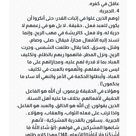
عاقلٌ في كفره.
4 ـ الجبرية:
(وهم الذين غلوا في إثبات القدر؛ حتى أنكروا أن
يكون للعبد فعل ـ حقيقة ـ لا بل هو في زعمهم لا
حرية له، ولا فعل، كالريشة في مهب الريح، وإنما
تسند إليه الأفعال مجازاً، فيقال: صلى، وصام،
وقتل، وسرق، كما يقال: طلعت الشمس، وجرت
الريح، ونزل المطر، فاتهموا ربهم بالظلم، وتكليف
العباد بما لا قدرة لهم عليه، ومجازاتهم على ما
ليس من فعلهم، واتَّهموه بالعبث في تكليف
العباد، وأبطلوا الحكمة في الأمر والنهي ألا ساء ما
يحكمون!) .
وهؤلاء في الحقيقة يزعمون: أن الله هو الفاعل
الحقيقي لأفعالهم، بخلاف ما عليه أهل السنة،
الذين يقولون: إن الله هو الخالق، والعبد هو الفاعل،
ولذا ترتب على فعله الثواب، والعقاب، وهؤلاء ـ
الجبرية ـ يسمَّون بالقدرية المشركية ؛ لأنهم
شابهوا المشركين في قولهم: {لَوْ شَاءَ اللَّهُ مَا
أَشْرَكْنَا وَلاَ آبَاؤُنَا}[الأنعام: 148] وهذا كلام ظاهر