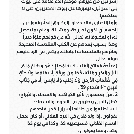
إسرائيل من غيرهم، فوضع الدم علامة على بيوت
بني إسرائيل؛ ليميزها عن بيوت المصريين؛ حتى لا
يهلكهم).
وأما النصارى فقد جعلوا المخلوق إلهاً، ونفوا عن
إلههم أن تكون له إرادة، ومشيئة، وعلم بما يحصل
له، أو لمخلوقاته، تعالى الله عن قولهم علوّاً كبيراً!
وهذا بسبب بُعْدهم عن الكتب المقدسة الصحيحة،
وتأثرهم بالفلسفات الباطلة، ويكفي في الرد عليهم
قوله تعالى:
{وَعِنْدَهُ مَفَاتِحُ الْغَيْبِ لاَ يَعْلَمُهَا إِلاَّ هُوَ وَيَعْلَمُ مَا فِي
الْبَرِّ وَالْبَحْرِ وَمَا تَسْقُطُ مِنْ وَرَقَةٍ إِلاَّ يَعْلَمُهَا وَلاَ حَبَّةٍ
فِي ظُلُمَاتِ الأَرْضِ وَلاَ رَطْبٍ وَلاَ يَابِسٍ إِلاَّ فِي كِتَابٍ
مُبِينٍ *}[الأنعام:59].
2 ـ مَنْ يعتقدون تأثير الكواكب، والأسماء، والأبراج:
كحال الذين ينظرون في النجوم، والأسماء؛
ليستطلعوا من خلالها أسرار القدر، فنجدهم
يقولون: إذا ولد فلان في البرج الفلاني، أو كان يحمل
الاسم الفلاني؛ فسيصيبه كذا وكذا في يوم كذا
وكذا، ومما يقولون ـ