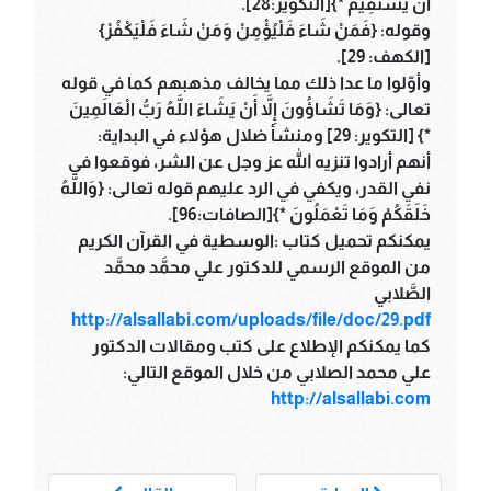
أَنْ يَسْتَقِيمَ *}[التكوير:28].
وقوله: {فَمَنْ شَاءَ فَلْيُؤْمِنْ وَمَنْ شَاءَ فَلْيَكْفُرْ}
[الكهف: 29].
وأوّلوا ما عدا ذلك مما يخالف مذهبهم كما في قوله
تعالى: {وَمَا تَشَاؤُونَ إِلاَّ أَنْ يَشَاءَ اللَّهُ رَبُّ الْعَالَمِينَ
*} [التكوير: 29] ومنشأ ضلال هؤلاء في البداية:
أنهم أرادوا تنزيه الله عز وجل عن الشر، فوقعوا في
نفي القدر، ويكفي في الرد عليهم قوله تعالى: {وَاللَّهُ
خَلَقَكُمْ وَمَا تَعْمَلُونَ *}[الصافات:96].
يمكنكم تحميل كتاب :الوسطية في القرآن الكريم
من الموقع الرسمي للدكتور علي محمَّد محمَّد
الصَّلابي
http://alsallabi.com/uploads/file/doc/29.pdf
كما يمكنكم الإطلاع على كتب ومقالات الدكتور
علي محمد الصلابي من خلال الموقع التالي:
http://alsallabi.com
___