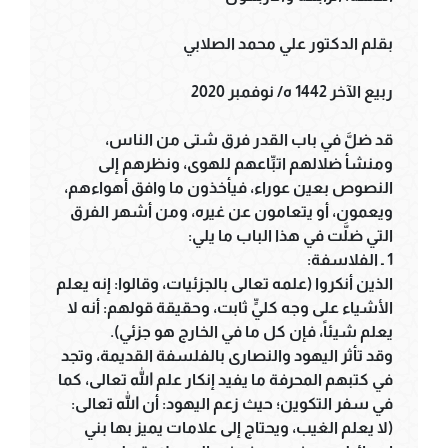
بقلم الدكتور علي محمد الصلابي
ربيع الآخر 1442 ه/ نوفمبر 2020
قد ضلَّ في باب القدر فرق شتى من الناس،
ومنشأ ضلالهم اتبِّاعهم للهوى، ونظرهم إلى
النصوص بعين عوراء، فيأخذون ما وافق أهواءهم،
ويعمون، أو يتعامون عن غيره، ومن أشهر الفرق
التي ضلَّت في هذا الباب ما يلي:
1 ـ الفلاسفة:
الذين أنكروا (علمه تعالى بالجزئيات، وقالوا: إنه يعلم
الأشياء على وجه كليٍّ ثابت، وحقيقة قولهم: أنه لا
يعلم شيئاً، فإن كل ما في الخارج هو جزئي).
وقد تأثر اليهود والنصارى بالفلسفة القديمة، وتجد
في كتبهم المحرفة ما يفيد إنكار علم الله تعالى، كما
في سفر التكوين؛ حيث زعم اليهود: أن الله تعالى:
(لا يعلم الغيب، ويحتاج إلى علامات يميز بها بني