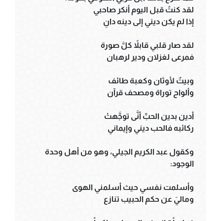
لقد كنتُ قبل اليوم أنكر صاحبي
إذا لم يكن ديني إلى دينه دانِ
لقد صار قلبي قابلاً كلَّ صورة
فمرعى لغزلان ودير لرهبان
وبيتٌ لأوثان وكعبة طائف
وألواح توراة ومصحف قرآن
أدين بدين الحبِّ أنَّى توجَّهتْ
ركائبه فالحب ديني وإيماني
وكقول عبد الكريم الجيلي، وهو من أهل وحدة
الوجود:
وأسلمت نفسي حيث أسلمني الهوى
وماليَ عن حكم الحبيب تنازع