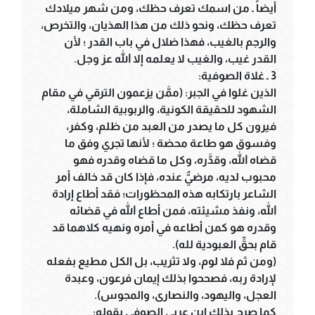
أيضاً ـ من اسمك تعرف حظك، ومن شهر ميلادك
تعرف حظك، ونحو ذلك من هذا الهذيان، والتخرص،
والرجم بالغيب، فهذا ضلال في باب القدر ؛ لأن
القدر غيب، والغيب لا يعلمه إلا الله عز وجل.
3 ـ غلاة الصوفية:
الذين غلوا في الجبر: (ممَّن يزعمون الترقي في مقام
الشهود للحقيقة الكونية، والربوبية الشاملة،
فيرون كل ما يصدر من العبد من ظلم، وكفر،
وفسوق هو طاعة محضة ؛ لأنها تجري وفق ما
قضاه الله، وقدَّره، وكل ما قضاه وقدره فهو
محبوب لديه، مرضيٌّ عنده، فإذا كان قد خالف أمر
الشاعر بارتكابه هذه المحظورات؛ فقد أطاع إرادة
الله، ونفذ مشيئته، فمن أطاع الله في قضائه
وقدره هو كمن أطاعه في أمره ونهيه كلاهما قد
قام بحقِّ العبودية لله).
(ومن ثم فلا لوم، ولا تثريب، بل الكل مطيع بفعله
لإرادة ربه، فصححوا بذلك إيمان فرعون، وعبدة
العجل، واليهود، والنصارى، والمجوس).
كما صرح بذلك ابن عربي الصوفي بقوله: