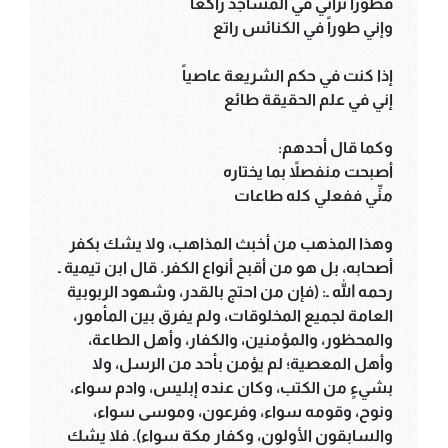
فطوراً تراني في المساجد راكعاً
وإني طوراً في الكنائس راتع
إذا كنت في حكم الشريعة عاصياً
إني في علم الحقيقة طائع
وكما قال أحدهم:
أصبحت منفصلاً بما يختاره
منِّي ففعلي كله طاعات
وهذا المذهب من أخبث المذاهب، ولا يشك بكفر
أصحابه، بل هو من أقبح أنواع الكفر. قال ابن تيمية ـ
رحمه الله ـ: (فإن من احتج بالقدر، وشهود الربوبية
العامة لجميع المخلوقات، ولم يفرق بين المأمور،
والمحظور، والمؤمنين، والكفار، وأهل الطاعة،
وأهل المعصية؛ لم يؤمن بأحد من الرسل، ولا
بشيءٍ من الكتب، وكان عنده إبليس، وادم سواء،
ونوح، وقومه سواء، وفرعون، وموسى سواء،
والسابقون الأولون، وكفار مكة سواء). فلا يشك