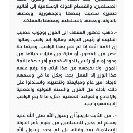
المسلمين، وانقسام الدولة الإسلامية إلى أقاليم
صغيرة سميت بعضها بالجمهورية، وبعضها
بالدولة، وبعضها بالسلطنة، وبعضها بالمملكة.
-ـ ذهب جمهور الفقهاء إلى القول بوجوب تنصيب
الخليفة أو رئيس الدولة، وقالوا: إنه واجب، وقالوا:
إن الأمة اثمة إذا لم تقم بهذا الواجب. وحيثما خلا
عصر من العصور، أو فترة من فترات حياتها من
وجود إمام أو رئيس للدولة، فجميع أفراد هذه الأمة
اثمون، ولا يخرجهم من هذا الإثم، ولا يرفع عنهم
هذا الوزر إلا العمل بجد، وبكل ما في وسعهم
لإيجاد أمير عام ومبايعته وتنصيبه، واستدلوا على
ذلك بأدلة من القرآن والسنة القولية والفعلية
والإجماع والقواعد الفقهية، مثل: ما لا يتم الواجب
إلا به فهو واجب.
- ـ من الثابت تاريخياً أن رسول الله صلى الله عليه
وسلم لم يعين للمسلمين من يقوم بأمر الدولة
الإسلامية بعد وفاته، بل لم يحدد رسول الله