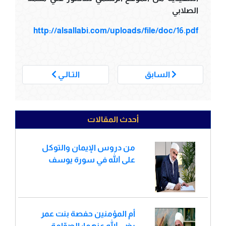
الصلابي
http://alsallabi.com/uploads/file/doc/16.pdf
___
السابق
التـالـي
أحدث المقالات
من دروس الإيمان والتوكل
على الله في سورة يوسف
أم المؤمنين حفصة بنت عمر
رضي الله عنهما؛ الصوّامة