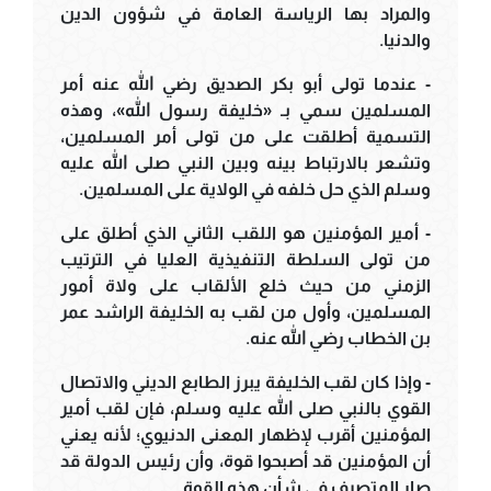
والمراد بها الرياسة العامة في شؤون الدين
والدنيا.
- عندما تولى أبو بكر الصديق رضي الله عنه أمر
المسلمين سمي بـ «خليفة رسول الله»، وهذه
التسمية أطلقت على من تولى أمر المسلمين،
وتشعر بالارتباط بينه وبين النبي صلى الله عليه
وسلم الذي حل خلفه في الولاية على المسلمين.
- أمير المؤمنين هو اللقب الثاني الذي أطلق على
من تولى السلطة التنفيذية العليا في الترتيب
الزمني من حيث خلع الألقاب على ولاة أمور
المسلمين، وأول من لقب به الخليفة الراشد عمر
بن الخطاب رضي الله عنه.
- وإذا كان لقب الخليفة يبرز الطابع الديني والاتصال
القوي بالنبي صلى الله عليه وسلم، فإن لقب أمير
المؤمنين أقرب لإظهار المعنى الدنيوي؛ لأنه يعني
أن المؤمنين قد أصبحوا قوة، وأن رئيس الدولة قد
صار المتصرف في شأن هذه القوة.