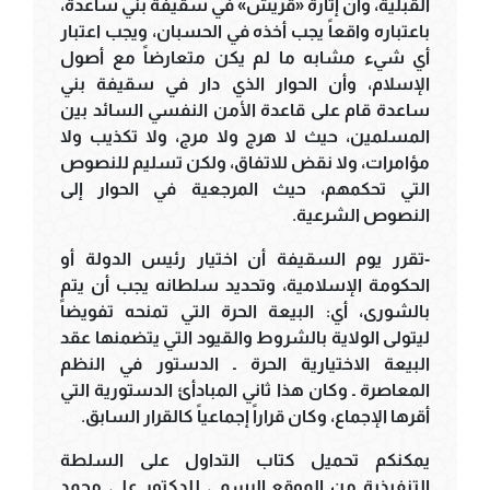
القبلية، وأن إثارة «قريش» في سقيفة بني ساعدة،
باعتباره واقعاً يجب أخذه في الحسبان، ويجب اعتبار
أي شيء مشابه ما لم يكن متعارضاً مع أصول
الإسلام، وأن الحوار الذي دار في سقيفة بني
ساعدة قام على قاعدة الأمن النفسي السائد بين
المسلمين، حيث لا هرج ولا مرج، ولا تكذيب ولا
مؤامرات، ولا نقض للاتفاق، ولكن تسليم للنصوص
التي تحكمهم، حيث المرجعية في الحوار إلى
النصوص الشرعية.
-تقرر يوم السقيفة أن اختيار رئيس الدولة أو
الحكومة الإسلامية، وتحديد سلطانه يجب أن يتم
بالشورى، أي: البيعة الحرة التي تمنحه تفويضاً
ليتولى الولاية بالشروط والقيود التي يتضمنها عقد
البيعة الاختيارية الحرة ـ الدستور في النظم
المعاصرة ـ وكان هذا ثاني المبادأئ الدستورية التي
أقرها الإجماع، وكان قراراً إجماعياً كالقرار السابق.
يمكنكم تحميل كتاب التداول على السلطة
التنفيذية من الموقع الرسمي للدكتور علي محمد