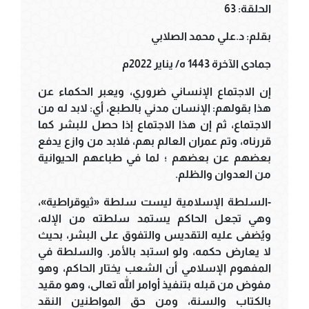
الحلقة: 63
بقلم: د.علي محمد الصلابي
جمادى الآخرة 1443 ه/ يناير 2022م
إن الاجتماع الإنساني ضروري، ويعبر الحكماء عن
هذا بقولهم: الإنسان مدني بالطبع، أي: لابد له من
الاجتماع، ثم إن هذا الاجتماع إذا حصل للبشر كما
قررناه، وتم عمران العالم بهم، فلابد من وازع يدفع
بعضهم عن بعضهم ؛ لما في طباعهم الحيوانية
من العدوان والظلم.
-السلطة الإسلامية ليست سلطة «ثيوقراطية»،
وهي تجعل الحاكم يستمد سلطته من الإله،
ويُضفى عليه التقديس والتفوق على البشر، بحيث
لا يعارض حكمه، ولو استبد بالأمر. والسلطة في
المفهوم الإسلامي أن الشعب يختار الحاكم، وهو
مفوض من قبله بتنفيذ أوامر الله تعالى، وهو مقيد
بالكتاب والسنة، ومن حق المواطنين النقد