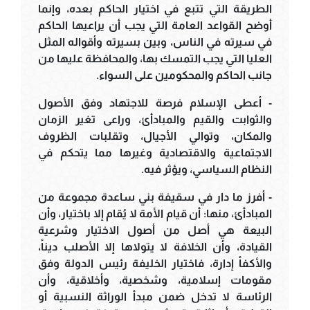
الطريقة التي تتبع في اختيار الحاكم بعده، وإنما
أوضح القواعد العامة التي يجب أن يراعيها الحاكم
في سيرته في الناس، وبين بسيرته وأقواله المثل
العليا التي يجب التمسك بها، والمحافظة عليها من
جانب الحاكم والمحكومين على السواء.
- أعطى الإسلام فرصة للاجتهاد وفق الأصول
والثوابت والقيم والمبادأئ، وراعى تغير الزمان
والمكان، وتوالي الأجيال، وتقلبات الظروف
الاجتماعية والاقتصادية وغيرها مما يتحكم في
النظام السياسي، ويؤثر فيه.
- أفرز ما دار في سقيفة بني ساعدة مجموعة من
المبادأئ، منها: أن قيام الأمة لا يُقام إلا باختيار، وأن
البيعة هي أصل من أصول الاختيار وشرعية
القيادة، وأن الخلافة لا يتولاها إلا الأصلب ديناً،
والأكفأ إدارة، فاختيار الخليفة رئيس الدولة وفق
مقومات إسلامية، وشخصية، وأخلاقية، وأن
الرئاسة لا تدخل ضمن مبدأ الوراثة النسبية أو