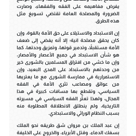
يفرض مفاهيمه على الفقه والفقهاء، وصارت
الضرورة والمصلحة العامة تقتضي تسويغ مثل
هذه الطرق.
إن الاستبداد والاستيلاء على حق الأمة بالقوة، وإن
كان يحقق مصلحة انية؛ إلا أنه يفضي إلى ضعف
الأمة مستقبلاً، وتدمير قوتها، وتمزيق وحدتها، كما
هو شأن الاستبداد في جميع الأعصار والأمصار،
وإن ما خشي من افتراق المسلمين بالشورى خير
من وحدتهم بالاستبداد على المدى البعيد، وإن
الاستمرارية في ممارسة الشورى مع ما يعتريها
من عوائق ومصاعب تثري الأمة في الفقه
السياسي، وتقطع بها مسافات كبيرة في هذا
المجال، ولهذا تعثَّر الفقه السياسي في مسيرته
التاريخية، ولم ينطلق الانطلاقة المطلوبة منه
بسبب النظام الوراثي والاستبدادي.
إن عبد الملك بن مروان شق طريقه نحو الملك
بسفك الدماء، وقتل الأبرياء، والخروج على الخليفة