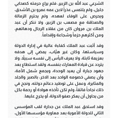
الشرعي عبد الله بن الزبير، فلم يراع حرمته كصحابي
جليل، ولم يلتمس عذراً لابن عمه عمرو بن الأشدق،
ويحرص على الوفاء لعهده، ولم يحترم الزمالة
والصداقة مع مصعب بن الزبير، ولا ننكر أن عبد
الملك بن مروان كان من عقلاء الرجال ودهاتهم،
ومن أكثرهم حزماً وشجاعة وإقداماً.
وقد أثبت عبد الملك كفاءة عالية في إدارة الدولة
وسياستها، وكان غير هيَّاب، يمضي إلى هدفه
بعزيمة ثابتة، ولا يعرف اليأس إلى نفسه سبيلاً، ولا
يتردد عن قيادة المعارك بنفسه، ولقد استطاع بعد
جهود جبارة أن يعيد الوحدة، ويجمع شمل الأمة،
وأن يصفي خصومه الواحد بعد الاخر، بالصبر والجلد
والمثابرة، وعمل على توطيد دعائم دولته، ونجح في
ذلك نجاحاً فائقاً، ولم تكن تأخذه هوادة أو رحمة بكل
من يحاول أن يعكر صفو الدولة، أو يخرج عليها.
وقد استحق عبد الملك عن جدارة لقب المؤسس
الثاني للدولة الأموية بعد معاوية مؤسسها الأول،