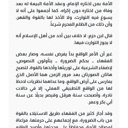
الأمة بمن اختاره الإمام، وعقد الأمة البيعة له بعد
وفاة من اختاره دون إكراه، كما أجمعوا على أنه لا
يسوغ فيه التوارث، ولا الأخذ لها بالقوة والقهر،
وأن ذلك من الظلم المحرم شرعاً.
قال ابن حزم: لا خلاف بين أحد من أهل الإسلام أنه
لا يجوز التوارث فيها.
غير أن الأمر الواقع بدأ يفرض نفسه، وصار بعض
الفقهاء ــ بحكم الضرورة ــ يتأولون النصوص،
لإضفاء الشرعية على توريثها وأخذها بالقوة، لتصبح
هاتان الصورتان بعد مرور الزمن هما الأصل الذي
يمارس على أرض الواقع، وما عداهما نظريات لاحظ
لها من الواقع التطبيقي العملي، إلا في حالات
نادرة، وأصبحت سنة هرقل وقيصر بديلاً عن سنة
أبي بكر وعمر.
وقد أجاز كثير من الفقهاء طريق الاستيلاء بالقوة
من باب الضرورة، مع إجماعهم على حرمتها، مراعاة
لمصالح الأمة، وحفاظاً على وحدتها، وأصبح الواقع