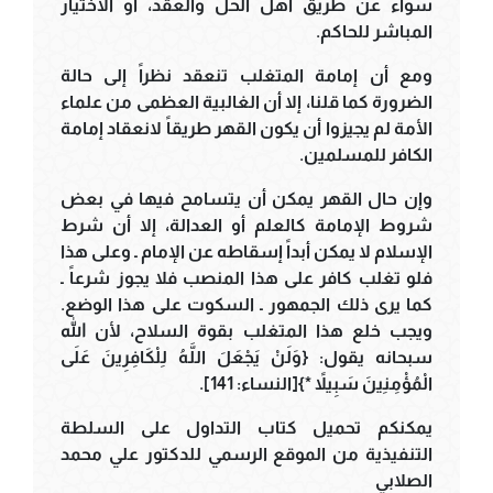
سواء عن طريق أهل الحل والعقد، أو الاختيار
المباشر للحاكم.
ومع أن إمامة المتغلب تنعقد نظراً إلى حالة
الضرورة كما قلنا، إلا أن الغالبية العظمى من علماء
الأمة لم يجيزوا أن يكون القهر طريقاً لانعقاد إمامة
الكافر للمسلمين.
وإن حال القهر يمكن أن يتسامح فيها في بعض
شروط الإمامة كالعلم أو العدالة، إلا أن شرط
الإسلام لا يمكن أبداً إسقاطه عن الإمام ـ وعلى هذا
فلو تغلب كافر على هذا المنصب فلا يجوز شرعاً ـ
كما يرى ذلك الجمهور ـ السكوت على هذا الوضع.
ويجب خلع هذا المتغلب بقوة السلاح، لأن الله
سبحانه يقول: {وَلَنْ يَجْعَلَ اللَّهُ لِلْكَافِرِينَ عَلَى
الْمُؤْمِنِينَ سَبِيلاً *}[النساء: 141].
يمكنكم تحميل كتاب التداول على السلطة
التنفيذية من الموقع الرسمي للدكتور علي محمد
الصلابي