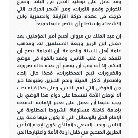
وقد عمل على توطيد الأمن في البلاد، وتفرغ
للخوارج وقمع الثورات، ومن أشهر الحركات التي
خرجت في عهده: حركة الأزارقة والصفرية وابن
الأشعث، واستطاع أن ينتصر عليها جميعاً.
إن عبد الملك بن مروان أصبح أمير المؤمنين بعد
مقتل ابن الزبير وبيعة المسلمين له، ومذهب
عامة أهل السنة والجماعة: أن الإمامة يصح أن
تنعقد لمن غلب الناس، وقعد بالقوة في موضع
الحكم، إلا أنه يجب أن يفهم أن هذه حالة ضرورة،
والضرورات تبيح المحظورات، فهذا حال إلجاء
واضطرار كأكل الميتة ولحم الخنزير، وقبولها خير
من الفوضى التي تعم الناس، وعلى هذا فإنه يجب
ألا توطن الأمة نفسها على دوام هذا الوضع، بل
يجب عليها أن تعمل على تغيير الإمامة الناقصة
بإمامة كاملة مستوفاة الشروط المطلوبة في
الإمام الحق بالوسائل التي لا يكون فيها فتنة بين
الناس، ويجب السعي دائماً لأن يكون الإمام اتياً عن
الطريق الصحيح من خلال إرادة الأمة واعتبارها الحر،