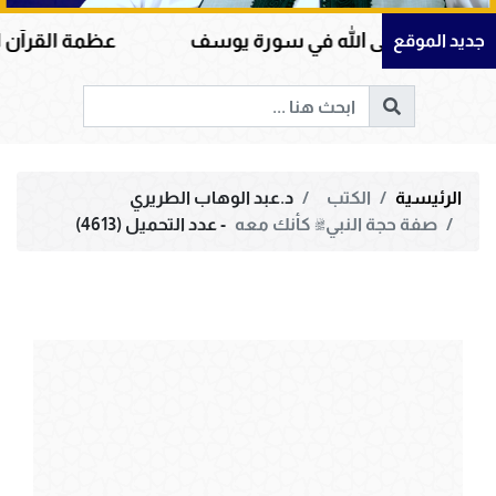
 على الله في سورة يوسف
عظمة القرآن الكريم في ه
جديد الموقع
الرئيسية
الكتب
د.عبد الوهاب الطريري
صفة حجة النبيﷺ كأنك معه
- عدد التحميل (4613)