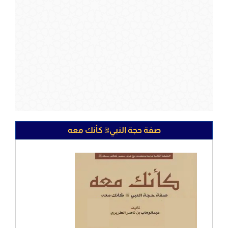
صفة حجة النبيﷺ كأنك معه