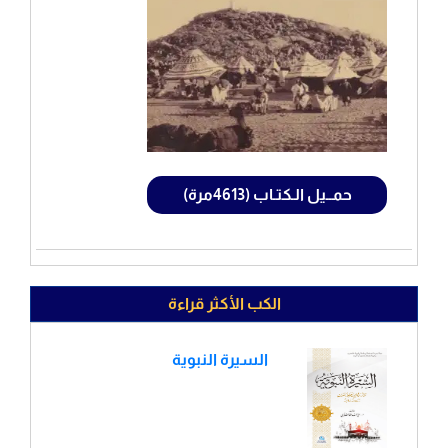
حمــيل الـكتـاب (4613مرة)
الكب الأكثر قراءة
السيرة النبوية