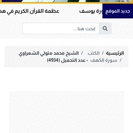
ورة يوسف
عظمة القرآن الكريم في هداية القلوب وإص
جديد الموقع
الرئيسية
الكتب
الشيخ محمد متولي الشعراوي
سورة الكهف
- عدد التحميل (4934)