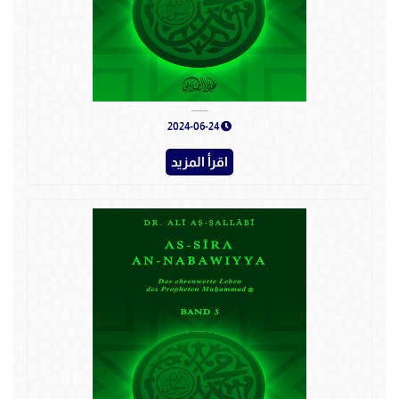
As-Sīra an-Nabawiyya - Band 1
2024-06-24
اقرأ المزيد