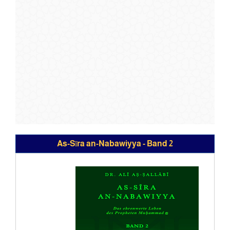
As-Sīra an-Nabawiyya - Band 2