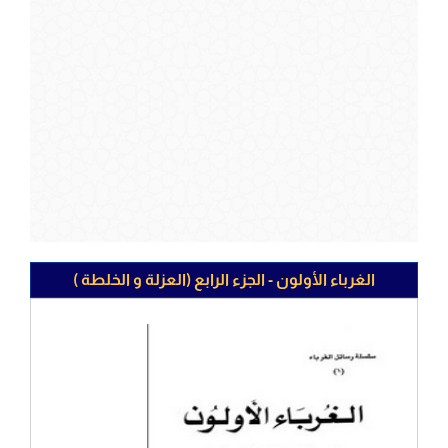
الغرباء الأولون - الجزء الرابع (العزلة و الخلطة )