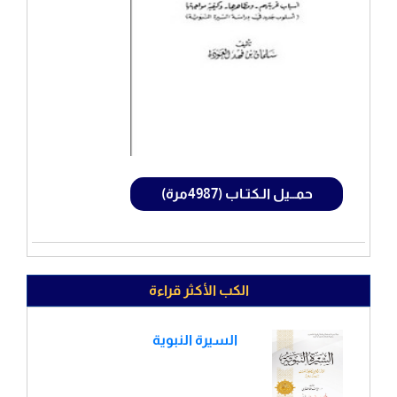
حمــيل الـكتـاب (4987مرة)
الكب الأكثر قراءة
السيرة النبوية