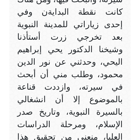
كانت نقطة البدايةن وفي
إحدى زياراتي للمدينة النبوية
بعد تخرجي زرت أستأذنا
وشيخنا الدكتور يحي إبراهيم
اليحي، وحدثني عن نور الدين
محمود، وطلب مني أن أبحث
في سيرته، وازددت قناعة
بالموضوع إلا أن انشغالي
بالسيرة النبوية، وتاريخ صدر
الإسلام، ومرحلة الدراسات
العليا، منعني من تحقيق هذا