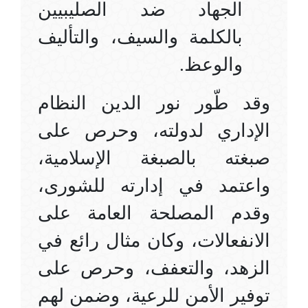
الجهاد ضد الصليبيين
بالكلمة والسيف، والتأليف
والوعظ
.
وقد طّور نور الدين النظام
الإداري لدولته، وحرص على
صبغته بالصبغة الإسلامية،
واعتمد في إدارته للشورى،
وقدم المصلحة العامة على
الانفعالات، وكان مثال رائع في
الزهد، والتعفف، وحرص على
توفير الأمن للرعية، وضمن لهم