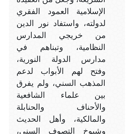
الإسلامية العمود الفقري
لدولته، واستفاد نور الدين
من خريجي المدارس
النظامية، وتبناهم في
مدارس الدولة النورية،
وفتح لهم الأبواب لدعم
المذهب السني، ولم يفرق
بين علماء الشافعية
والأحناف والحنابلة
والمالكية، وأهل الحديث
وشيوخ التصوف السني،