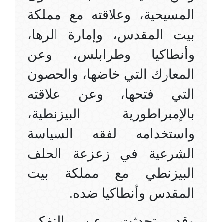
المسيحية، وعلاقته مع مملكة
بيت المقدس، وإمارة الرها،
وأنطاكيا وطرابلس، وعن
المعارك التي خاضها، والحصون
التي فتحها، وعن علاقته
بالإمبراطورية البيزنطية،
واستخدامه لفقه السياسة
الشرعية في زعزعة الحلف
البيزنطي مع مملكة بيت
المقدس وأنطاكيا ضده.
وقد تحدثت عن التفكير