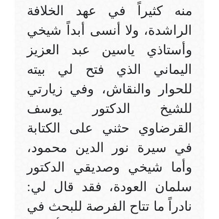
منه كثيراً في عهد الخلافة
الراشدة، ولا أنسى أبداً شيخي
وأستاذي ياسين عبد العزيز
اليماني الذي فتح لي بيته
للحوار والنقاش، وفي زيارتي
للشيخ الدكتور يوسف
القرضاوي حثني على الكتابة
في سيرة نور الدين محمود،
وأما شيخي وصديقي الدكتور
سلمان العودة، فقد قال لي:
نادراً ما تتاح الفرصة للبحث في